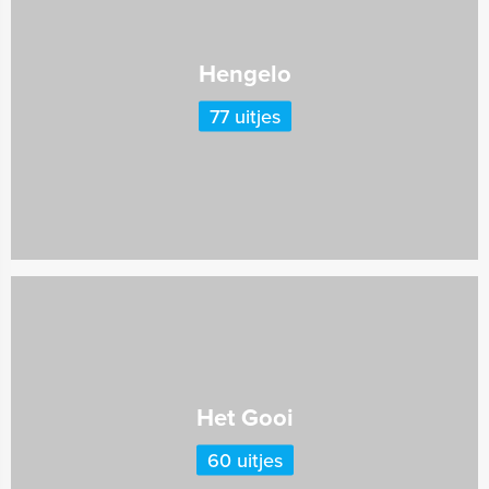
Hengelo
77 uitjes
Het Gooi
60 uitjes