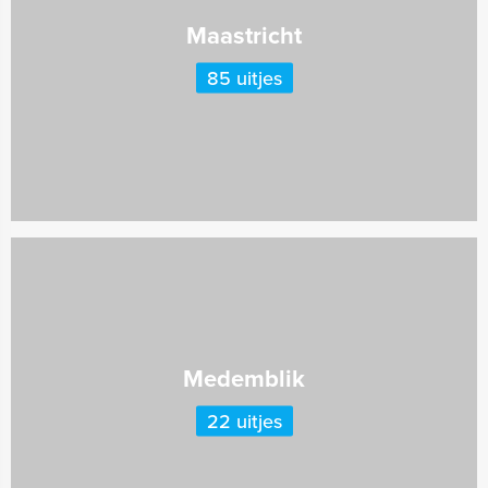
Maastricht
85 uitjes
Medemblik
22 uitjes