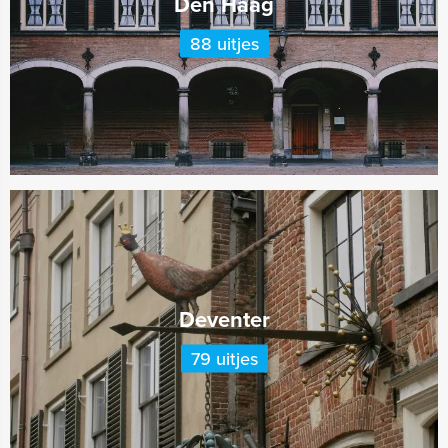
Den Haag
88 uitjes
Deventer
79 uitjes