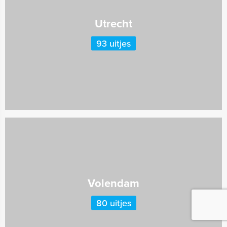
Utrecht
93 uitjes
Volendam
80 uitjes