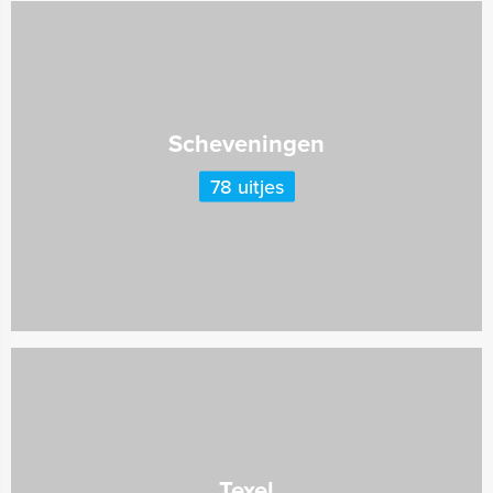
Scheveningen
78 uitjes
Texel