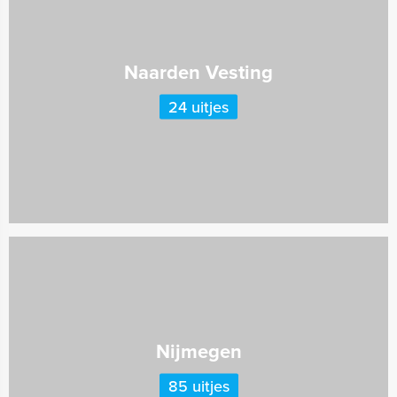
Naarden Vesting
24 uitjes
Nijmegen
85 uitjes