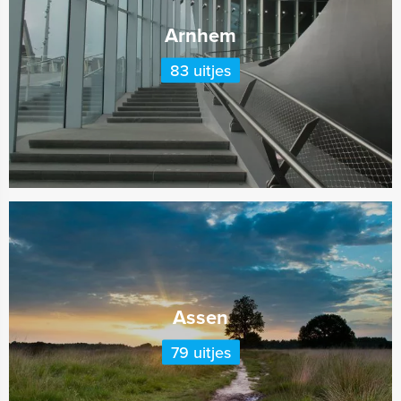
Arnhem
83 uitjes
Assen
79 uitjes