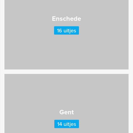
Enschede
16 uitjes
Gent
14 uitjes