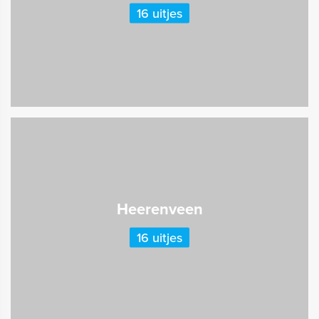
16 uitjes
Heerenveen
16 uitjes