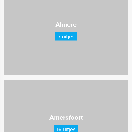
Almere
7 uitjes
Amersfoort
16 uitjes