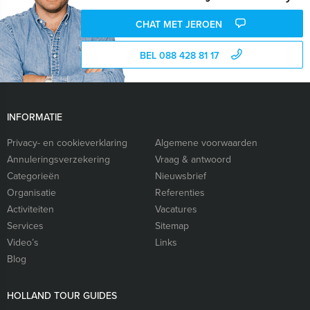
CHAT MET JEROEN
BEL 088 428 81 17
INFORMATIE
Privacy- en cookieverklaring
Algemene voorwaarden
Annuleringsverzekering
Vraag & antwoord
Categorieën
Nieuwsbrief
Organisatie
Referenties
Activiteiten
Vacatures
Services
Sitemap
Video’s
Links
Blog
HOLLAND TOUR GUIDES