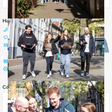
Ik heb een vraag over dit uitje
Hulp nodig bij het kiezen?
088 428 81 17
Chat met Jeroen
Stuur ons een mailtje
Bel mij terug
Bekijk printbare versie
Combineer dit uitje met:
Moordspel Lunch Hengelo
€ 56,50
Vanaf
p.p. excl. BTW