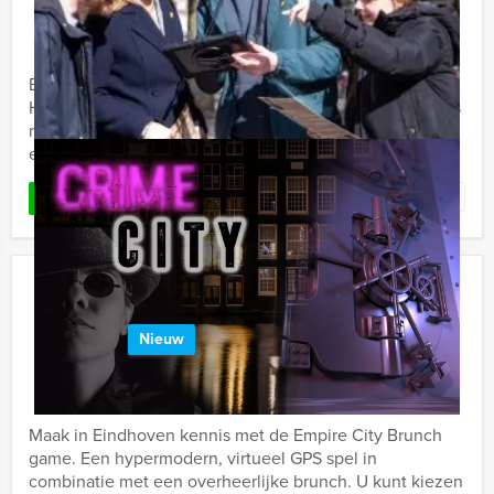
Vanaf 10 personen ‐ 4 uur
Een 'Moordspel Lunch' van Holland Tour Guides in
Hengelo. Dat is samen met familie, vrienden of collega's
rond de tafel om een moord oplossen. Waar komt u dat
eigenlijk ...
Favoriet
LEES MEER
Empire City Brunch Game in
Eindhoven
Nieuw
€ 62,50
Vanaf
p.p. excl. BTW
Vanaf 12 personen ‐ 4 uur en 30 minuten
Maak in Eindhoven kennis met de Empire City Brunch
game. Een hypermodern, virtueel GPS spel in
combinatie met een overheerlijke brunch. U kunt kiezen