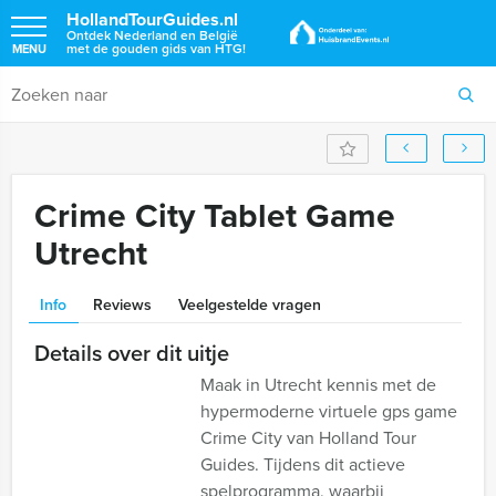
HollandTourGuides.nl
Ontdek Nederland en België
met de gouden gids van HTG!
MENU
Crime City Tablet Game
Utrecht
Info
Reviews
Veelgestelde vragen
Details over dit uitje
Maak in Utrecht kennis met de
hypermoderne virtuele gps game
Crime City van Holland Tour
Guides. Tijdens dit actieve
spelprogramma, waarbij