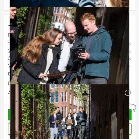
Jouw uitje
Prijs :
12 - 19 personen
€ 34,50 p.p.
20 - 29 personen
€ 32,50 p.p.
30 - 39 personen
€ 29,50 p.p.
Vanaf 40 personen
€ 27,50 p.p.
De prijzen zijn exclusief BTW
Duur:
2 uur en 30 minuten
Aantal:
Minimaal 12 personen
i
Geheel vrijblijvend
OFFERTE AANVRAGEN
RESERVEREN