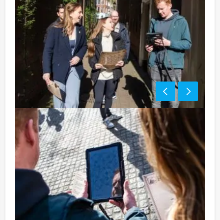
Tip:
Uiteraard is dit uitje uitstekend te combineren met een
heerlijke lunch vooraf of een uitgebreid diner na
afloop. U kunt dit spel ook combineren met andere
spelprogramma's. Informeer naar de mogelijkheden!
Komt u niet aan het minimale aantal deelnemers? Als u
bereid bent voor het minimale aantal te betalen, kunt u
ook gewoon voor minder personen boeken!