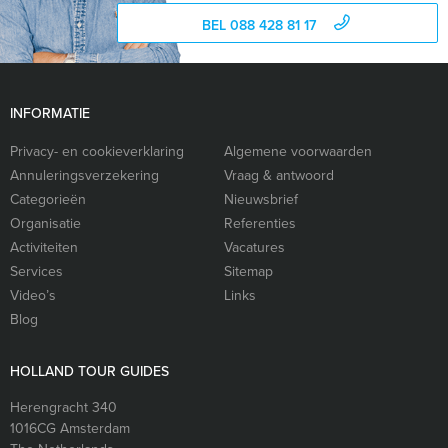
BEL 088 428 81 17
INFORMATIE
Privacy- en cookieverklaring
Algemene voorwaarden
Annuleringsverzekering
Vraag & antwoord
Categorieën
Nieuwsbrief
Organisatie
Referenties
Activiteiten
Vacatures
Services
Sitemap
Video’s
Links
Blog
HOLLAND TOUR GUIDES
Herengracht 340
1016CG
Amsterdam