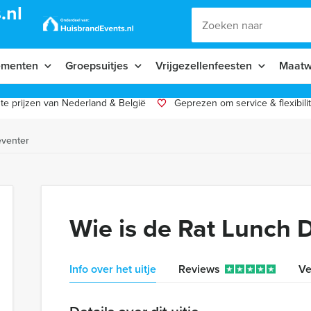
.nl
ementen
Groepsuitjes
Vrijgezellenfeesten
Maatw
te prijzen van Nederland & België
Geprezen om service & flexibilit
eventer
Wie is de Rat Lunch 
Info over het uitje
Reviews
Ve