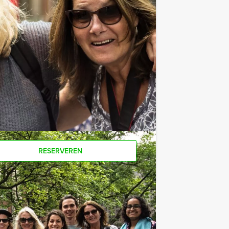
e af te rekenen? Voor € 13,50 per
gt (excl. BTW) kunt u gebruikmaken van
ieten van bier, fris, huiswijn, koffie
assingen te staan!
Als u bereid bent voor het minimale
r personen boeken.
RESERVEREN