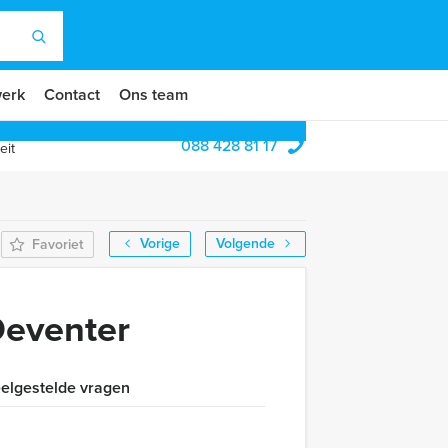
erk
Contact
Ons team
088 428 81 17
eit
Vorige
Volgende
Favoriet
Deventer
elgestelde vragen