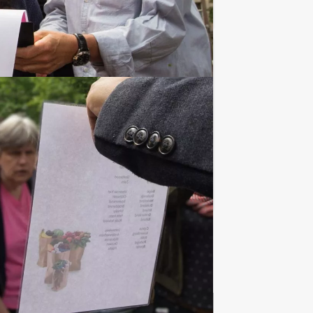
Favoriet
€ 52,50
Vanaf
p.p. excl. BTW
caties lekker eten en tussendoor ook
Favoriet