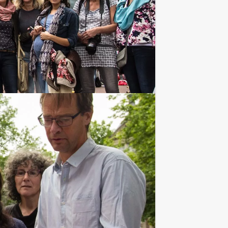
€ 22,50
Vanaf
p.p. excl. BTW
kelijker: Holland Tour Guides heeft in
Favoriet
€ 27,50
Vanaf
p.p. excl. BTW
 kennis over de Nederlandse muziek en