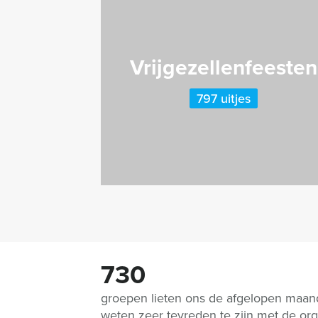
Vrijgezellenfeesten
797 uitjes
730
groepen lieten ons de afgelopen maa
weten zeer tevreden te zijn met de org