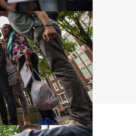
Spelprogramma's
1688 uitjes
t uitje?