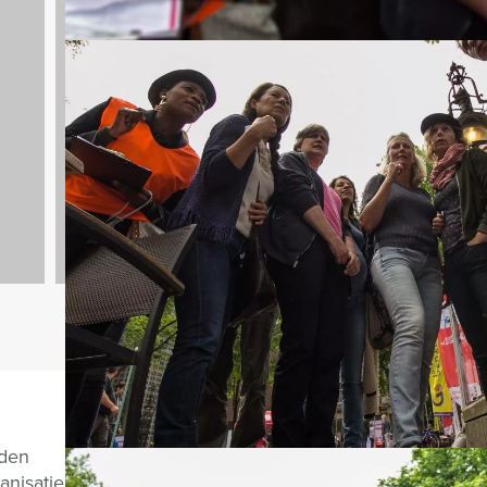
Dagarrangementen
970 uitjes
Vragen over di
nden
anisatie