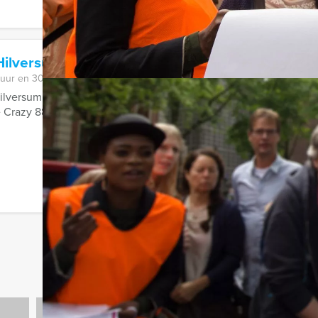
Hilversum
 uur en 30 minuten
lversum van Holland Tour Guides gaat u op drie verschillende lo
 Crazy 88 opdrachten uitvoeren. ...