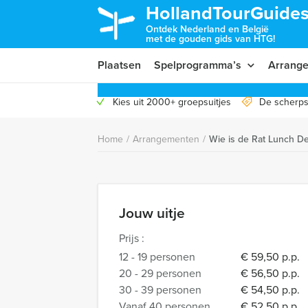
HollandTourGuides
Ontdek Nederland en België
met de gouden gids van HTG!
Plaatsen
Spelprogramma’s
Arrang
Kies uit 2000+ groepsuitjes
De scherps
Home
/
Arrangementen
/
Wie is de Rat Lunch D
Jouw uitje
Prijs :
12 - 19 personen
€ 59,50 p.p.
20 - 29 personen
€ 56,50 p.p.
30 - 39 personen
€ 54,50 p.p.
Vanaf 40 personen
€ 52,50 p.p.