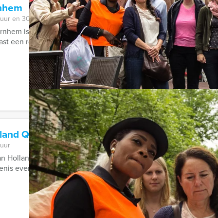
rnhem
 uur en 30 minuten
nhem is zeker de moeite waard. Maar wij maken het u nog gemak
st een route voor u vastgelegd, ...
lland Quiz Den Haag
 uur
van Holland Quiz van Holland Tour Guides in Den Haag wordt uw
is even op de proef gesteld. En de ...