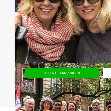
Optioneel:
Niet telkens uw knip hoeven trekken om uw drankj
persoon per uur dat u in het restaurant doorbren
het drankarrangement, waarbij u onbeperkt kunt gen
en thee. En…zo komt u ook achteraf niet voor verr
Komt u niet aan het minimale aantal deelnemers? 
aantal te betalen, kunt u ook gewoon voor minde
OFFERTE AANVRAGEN