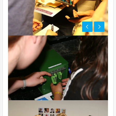
Waarom Niets is wat het lijkt diner kiezen?
Het doel is helder en (lijkt) gemakkelijk: verdien zoveel
mogelijk geld door het oplossen van puzzels en
raadsels, verspreid over de locatie. Elk juist antwoord
brengt je team dichter bij de overwinning. Maar let op:
foute antwoorden of een fractie te laat invullen levert
verlies op.
Maak jij gebruik van de jokers om geen geld te
verliezen? Of ga je voor de grote groene box?
Wie weet maken ze het verschil tussen winst en
verlies…