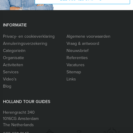
INFORMATIE
Privacy- en cookieverklaring
Algemene voorwaarden
Annuleringsverzekering
Vraag & antwoord
Categorieën
Nieuwsbrief
Organisatie
Referenties
Activiteiten
Vacatures
Services
Sitemap
Video’s
Links
Blog
HOLLAND TOUR GUIDES
Herengracht 340
1016CG
Amsterdam
The Netherlands