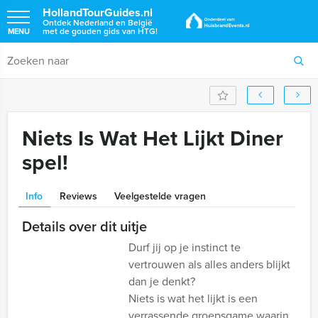
HollandTourGuides.nl
Ontdek Nederland en België
met de gouden gids van HTG!
MENU
Niets Is Wat Het Lijkt Diner
spel!
Info
Reviews
Veelgestelde vragen
Details over dit uitje
Durf jij op je instinct te
vertrouwen als alles anders blijkt
dan je denkt?
Niets is wat het lijkt is een
verrassende groepsgame waarin