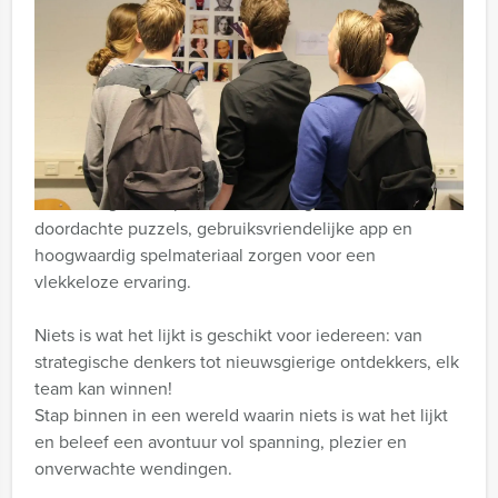
Dit alles in combinatie met een heerlijke 3-gangen
diner!
Ideaal voor een origineel bedrijfsuitje of unieke
teambuildingactiviteit. Teams versterken gegarandeerd
hun samenwerking, communicatie en onderlinge
verbinding. Onze professionele begeleiders,
doordachte puzzels, gebruiksvriendelijke app en
hoogwaardig spelmateriaal zorgen voor een
vlekkeloze ervaring.
Niets is wat het lijkt is geschikt voor iedereen: van
strategische denkers tot nieuwsgierige ontdekkers, elk
team kan winnen!
Stap binnen in een wereld waarin niets is wat het lijkt
en beleef een avontuur vol spanning, plezier en
onverwachte wendingen.