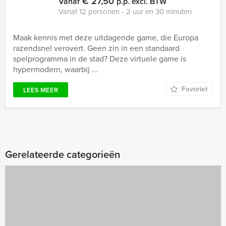
€ 27,50
Vanaf
p.p. excl. BTW
Vanaf 12 personen ‐ 2 uur en 30 minuten
Maak kennis met deze uitdagende game, die Europa
razendsnel verovert. Geen zin in een standaard
spelprogramma in de stad? Deze virtuele game is
hypermodern, waarbij ...
Favoriet
LEES MEER
Gerelateerde categorieën