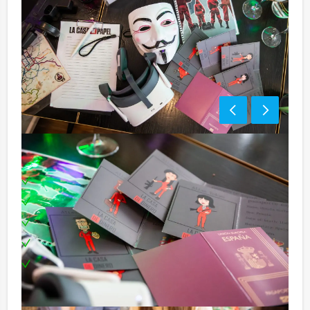
Inclusief:
Professionele begeleiding
Moderne VR-brillen
Uitgebreid 3-gangen diner
Leuke prijs voor het winnende team
Te boeken op uw gewenste dag en tijdstip!
Bezorgkosten (meerprijs):