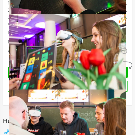
12 - 19 personen
€ 74,50 p.p.
20 - 29 personen
€ 72,50 p.p.
30 - 39 personen
€ 69,50 p.p.
Vanaf 40 personen
€ 66,50 p.p.
De prijzen zijn exclusief BTW
Duur:
3 uur en 30 minuten
Aantal:
Minimaal 12 personen
i
Geheel vrijblijvend
OFFERTE AANVRAGEN
RESERVEREN
Ik heb een vraag over dit uitje
Hulp nodig bij het kiezen?
088 428 81 17