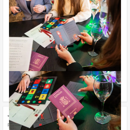
Antwerpen € 100,- excl. BTW
Tip:
Niet telkens uw knip hoeven trekken om uw drankje af
te rekenen? Voor € 13,50 per persoon per uur (excl.
BTW) kunt u gebruikmaken van het drankarrangement,
waarbij u onbeperkt kunt genieten van bier, fris,
huiswijn, koffie en thee. En… zo komt u ook achteraf
niet voor verrassingen te staan!
Komen jullie niet aan het minimale aantal deelnemers
voor dit groepsuitje? Als je bereid bent voor het
minimale aantal te betalen, kan je ook gewoon voor
minder personen boeken.
Jouw uitje
Prijs :