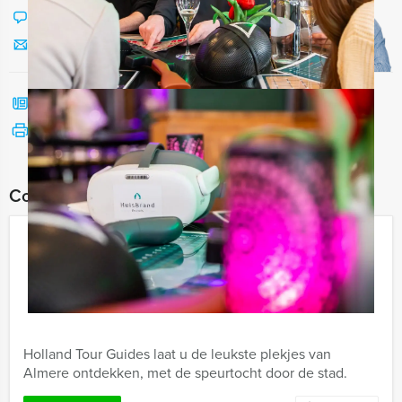
Chat met Jeroen
Stuur ons een mailtje
Bel mij terug
Bekijk printbare versie
Combineer dit uitje met:
Speurtocht Almere
€ 22,50
Vanaf
p.p. excl. BTW
Vanaf 12 personen ‐ 2 uur en 30 minuten
Holland Tour Guides laat u de leukste plekjes van
Almere ontdekken, met de speurtocht door de stad.