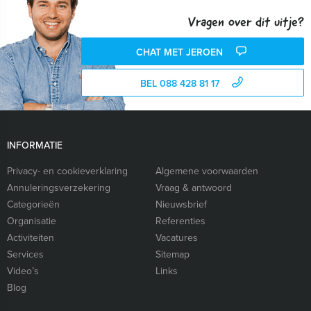
Vragen over dit uitje?
CHAT MET JEROEN
BEL 088 428 81 17
INFORMATIE
Privacy- en cookieverklaring
Algemene voorwaarden
Annuleringsverzekering
Vraag & antwoord
Categorieën
Nieuwsbrief
Organisatie
Referenties
Activiteiten
Vacatures
Services
Sitemap
Video’s
Links
Blog