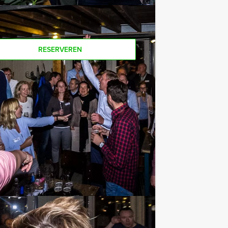
RESERVEREN
€ 22,50
Vanaf
p.p. excl. BTW
nieke 'Old' speurtocht ontdekt u de
Favoriet