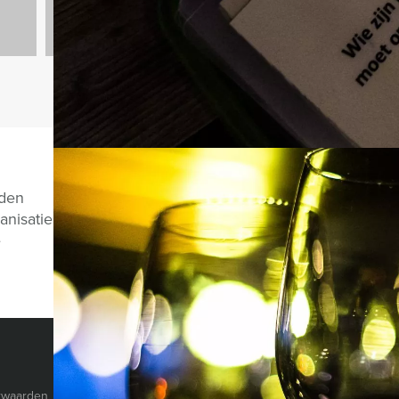
Vragen over di
nden
anisatie
e
CHAT MET JEROEN
HOLLAND TOUR GUIDES
© Holland Tour Gu
Herengracht 340
rwaarden