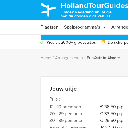
HollandTourGuides
Ontdek Nederland en België
met de gouden gids van HTG!
Plaatsen
Spelprogramma’s
Arrang
Kies uit 2000+ groepsuitjes
De scherps
Home
/
Arrangementen
/
PubQuiz in Almere
Jouw uitje
Prijs :
12 - 19 personen
€ 36,50 p.p.
20 - 29 personen
€ 33,50 p.p.
30 - 39 personen
€ 29,50 p.p.
Vanaf 40 personen
€ 27,50 p.p.