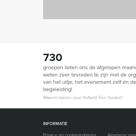
730
groepen lieten ons de afgelopen maa
weten zeer tevreden te zijn met de org
van het uitje, het evenement zelf én d
begeleiding!
Waarom kiezen voor Holland Tour Guides?
INFORMATIE
Privacy- en cookieverklaring
Algemene voo