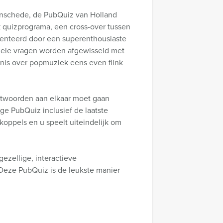
Enschede, de PubQuiz van Holland
k quizprograma, een cross-over tussen
senteerd door een superenthousiaste
ctuele vragen worden afgewisseld met
is over popmuziek eens even flink
antwoorden aan elkaar moet gaan
ige PubQuiz inclusief de laatste
 koppels en u speelt uiteindelijk om
gezellige, interactieve
Deze PubQuiz is de leukste manier