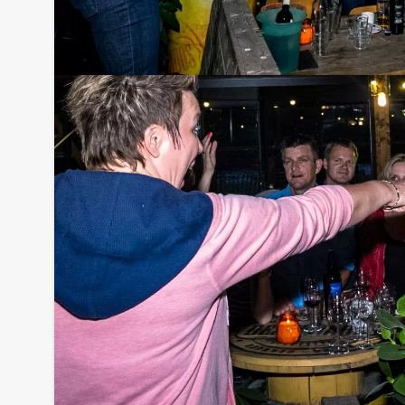
Handige Tip:
Niet telkens uw knip hoeven trekken om uw drankj
persoon per uur (excl. BTW) kunt u gebruikmaken
onbeperkt kunt genieten van bier, fris, huiswijn, 
niet voor verrassingen te staan!
Komt u niet aan het minimale aantal deelnemers? 
aantal te betalen, kunt u ook gewoon voor minde
natuurlijk ook perfect combineren met een diner o