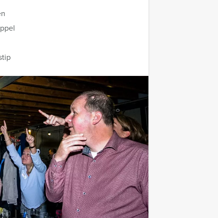
en
oppel
stip