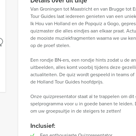
Details over dit uitje
Van Groningen tot Maastricht en van Brugge tot 
Tour Guides laat iedereen genieten van een unie
Ik Hou van Holland en de Popquiz a Gogo, gepre
quizmaster die alles eindjes aan elkaar praat. A
de mooiste muziekfragmenten waarna we uw kenn
op de proef stelen.
Een rondje BN-ers, een rondje hints zodat u de 
uitbeelden, alles komt voorbij tijdens deze gezell
actualiteiten. De quiz wordt gespeeld in teams of
de Holland Tour Guides hoofdprijs.
Onze quizpresentator staat al te trappelen om dit 
spelprogramma voor u in goede banen te leiden. 
om uw groepsuitje in de steigers te zetten!
Inclusief:
Een enthousiaste Quizpresentator