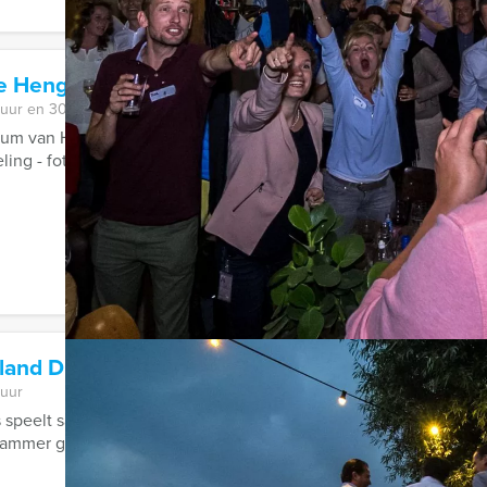
re Hengelo
 uur en 30 minuten
um van Hengelo, waar u met Get The Picture van Holland Tour Gu
ng - fotospeurtocht. Het is de ...
land Diner Alkmaar
 uur
 speelt samen met het beroemde tv-spel dat dezelfde titel heeft 
ammer genoeg kunnen wij niet ...