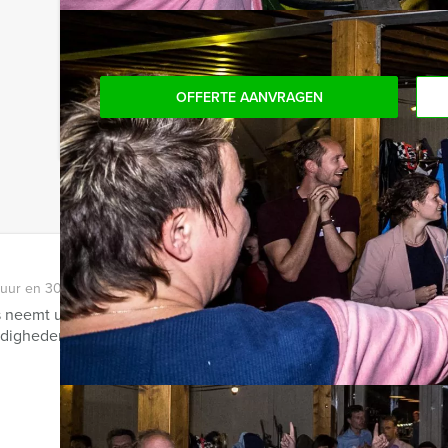
onmogelijk!
OFFERTE AANVRAGEN
 uur en 30 minuten
 neemt u mee naar de oudste plekjes van Gouda! Tijdens deze u
igheden van de stad en beleeft u de ...