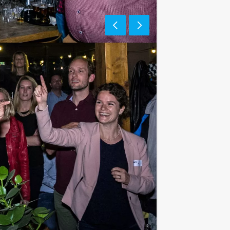
e af te rekenen? Voor € 13,50 per
 van het drankarrangement, waarbij u
koffie en thee. Zo komt u ook achteraf
Als u bereid bent voor het minimale
r personen boeken! Deze quiz kunt u
f een rondvaart. Weinig is