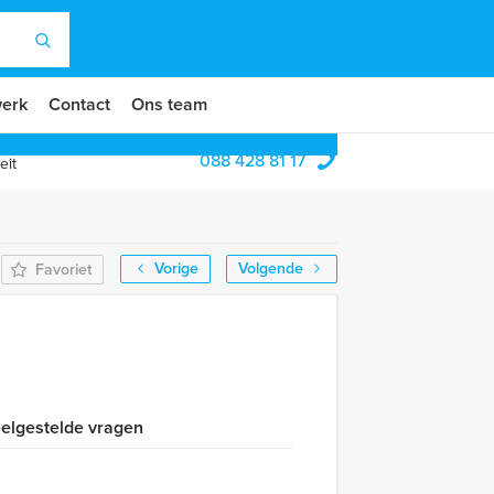
erk
Contact
Ons team
088 428 81 17
eit
Vorige
Volgende
Favoriet
elgestelde vragen