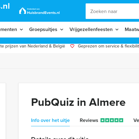
.nl
ementen
Groepsuitjes
Vrijgezellenfeesten
Maatw
te prijzen van Nederland & België
Geprezen om service & flexibilit
PubQuiz in Almere
Info over het uitje
Reviews
Ve