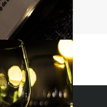
t uitje?
BEL 088 428 81 17
ides 2026