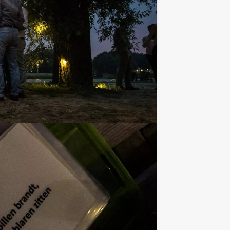
Favoriet
Teambuilding
2167 uitjes