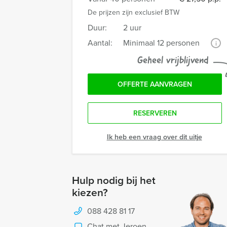
De prijzen zijn exclusief BTW
Duur:
2 uur
Aantal:
Minimaal 12 personen
i
Geheel vrijblijvend
OFFERTE AANVRAGEN
RESERVEREN
Ik heb een vraag over dit uitje
Hulp nodig bij het
kiezen?
088 428 81 17
Chat met Jeroen