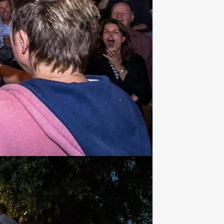
€ 22,50
Vanaf
p.p. excl. BTW
ides gaat genieten van een rijk
Favoriet
€ 64,50
Vanaf
p.p. excl. BTW
als het klassieke Nederlandse lied “Ik