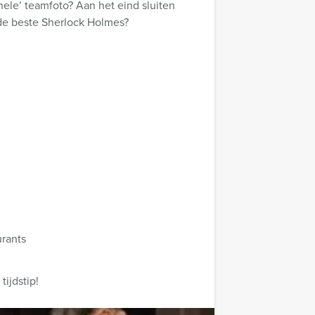
nele’ teamfoto? Aan het eind sluiten
 de beste Sherlock Holmes?
urants
ijdstip!