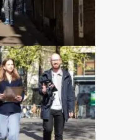
Favoriet
€ 52,50
Vanaf
p.p. excl. BTW
caties lekker eten en tussendoor ook
Favoriet