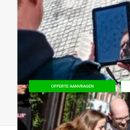
Tip:
Niet telkens uw knip hoeven trekken om uw drankj
persoon per uur (excl. BTW) kunt u gebruikmaken
onbeperkt kunt genieten van bier, fris, huiswijn, 
achteraf niet voor verrassingen te staan!
Reservering voor kleinere groepen:
Komt u niet aan het minimale aantal deelnemers vo
voor het minimale aantal te betalen, kunt u ook
OFFERTE AANVRAGEN