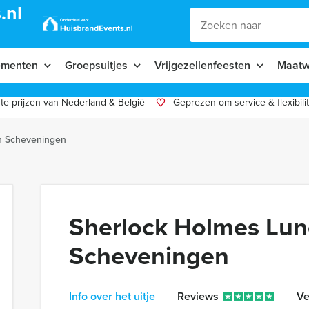
.nl
ementen
Groepsuitjes
Vrijgezellenfeesten
Maatw
te prijzen van Nederland & België
Geprezen om service & flexibilit
h Scheveningen
Sherlock Holmes Lu
Scheveningen
Info over het uitje
Reviews
Ve