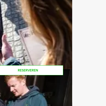
e af te rekenen? Voor € 13,50 per
 van het drankarrangement, waarbij u
koffie en thee. En… zo komt u ook
or deze activiteit? Als u bereid bent
 gewoon voor minder personen boeken!
RESERVEREN