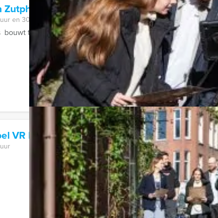
in Zutphen
 uur en 30 minuten
 bouwt tijdens de Wie is de Rat in Zutphenvan uw groep een hec
el VR lunchspel in Hengelo
 uur