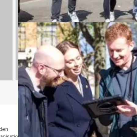
Dagarrangementen
970 uitjes
Vragen over di
nden
anisatie