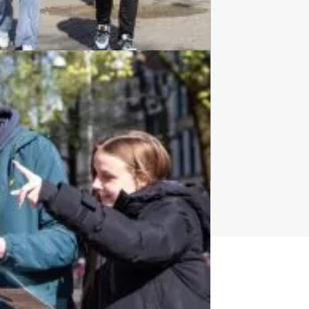
Teambuilding
2167 uitjes
t uitje?