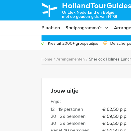
HollandTourGuides
Ontdek Nederland en België
met de gouden gids van HTG!
Plaatsen
Spelprogramma’s
Arrang
Kies uit 2000+ groepsuitjes
De scherps
Home
/
Arrangementen
/
Sherlock Holmes Lunc
Jouw uitje
Prijs :
12 - 19 personen
€ 62,50 p.p.
20 - 29 personen
€ 59,50 p.p.
30 - 39 personen
€ 56,50 p.p.
Vanaf 40 personen
€ 54,50 p.p.