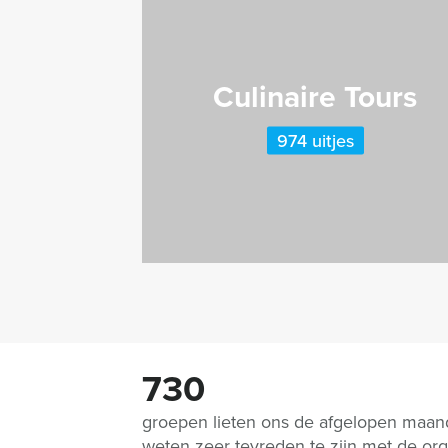
Culinaire Tours
974 uitjes
730
groepen lieten ons de afgelopen maa
weten zeer tevreden te zijn met de org