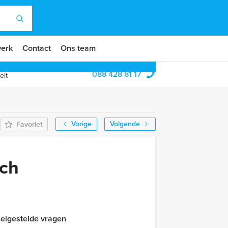
erk
Contact
Ons team
088 428 81 17
eit
Vorige
Volgende
Favoriet
nch
elgestelde vragen