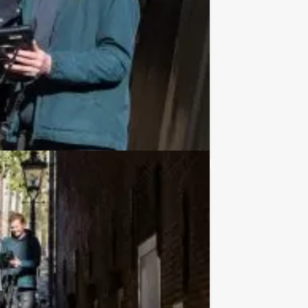
€ 22,50
Vanaf
p.p. excl. BTW
ht team en laat u allerlei uitdagende
Favoriet
€ 57,50
Vanaf
p.p. excl. BTW