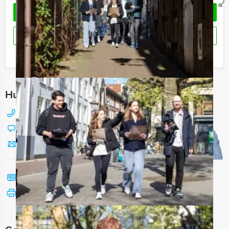
OFFERTE AANVRAGEN
RESERVEREN
Ik heb een vraag over dit uitje
Hulp nodig bij het kiezen?
088 428 81 17
Chat met Jeroen
Stuur ons een mailtje
Bel mij terug
Bekijk printbare versie