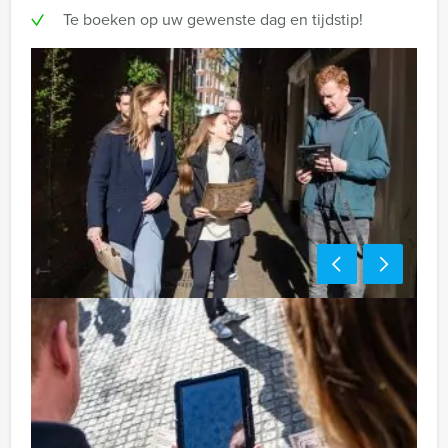
Te boeken op uw gewenste dag en tijdstip!
Tip:
Uiteraard is dit gezellige groepsuitje van Holland Tour
Guides uitstekend te combineren met een heerlijke
lunch vooraf of een uitgebreid diner na afloop. U kunt
dit spel ook combineren met andere