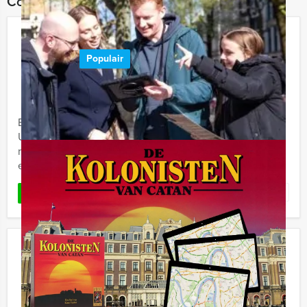
Combineer dit uitje met:
Moordspel Lunch Utrecht
Populair
€ 56,50
Vanaf
p.p. excl. BTW
Vanaf 10 personen ‐ 4 uur
Een 'Moordspel Lunch' van Holland Tour Guides in
Utrecht. Dat is samen met familie, vrienden of collega's
rond de tafel om een moord oplossen. Waar komt u dat
eigenlijk ...
Favoriet
LEES MEER
High Tour Naarden Vesting
€ 62,50
Vanaf
p.p. excl. BTW
Vanaf 12 personen ‐ 4 uur