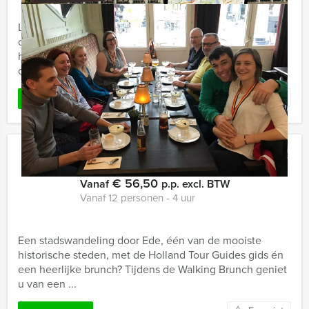
Laten we deze High Tour rustig aan beginnen met een
overheerlijk gebakje en een kopje koffie. Na deze
heerlijke neemt onze gids jullie gelijk mee door het
centrum van de ...
Favoriet
LEES MEER
Walking Brunch Ede
€ 56,50
Vanaf
p.p. excl. BTW
Vanaf 12 personen ‐ 4 uur
Een stadswandeling door Ede, één van de mooiste
historische steden, met de Holland Tour Guides gids én
een heerlijke brunch? Tijdens de Walking Brunch geniet
u van een ...