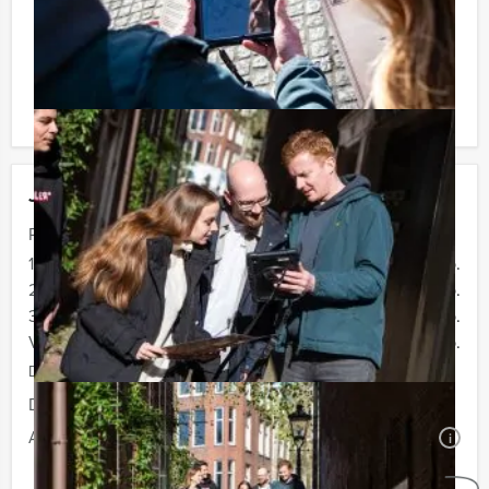
spelevenementen. Informeer naar de mogelijkheden!
Komt u niet aan het minimale aantal deelnemers? Als u
bereid bent voor het minimale aantal te betalen, kunt u
ook gewoon voor minder personen boeken!
Jouw uitje
Prijs :
12 - 19 personen
€ 34,50 p.p.
20 - 29 personen
€ 32,50 p.p.
30 - 39 personen
€ 29,50 p.p.
Vanaf 40 personen
€ 27,50 p.p.
De prijzen zijn exclusief BTW
Duur:
2 uur en 30 minuten
Aantal:
Minimaal 12 personen
i
Geheel vrijblijvend