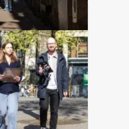
€ 27,50
Vanaf
p.p. excl. BTW
Tour Guides laat iedereen genieten van
Favoriet