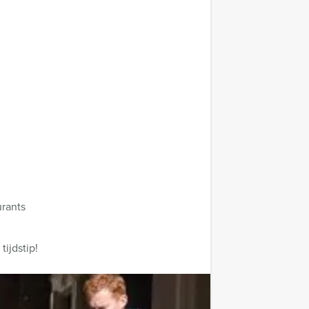
urants
ijdstip!