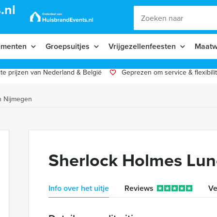
.nl
ementen
Groepsuitjes
Vrijgezellenfeesten
Maatw
te prijzen van Nederland & België
Geprezen om service & flexibilit
h Nijmegen
Sherlock Holmes Lu
Info over het uitje
Reviews
Ve