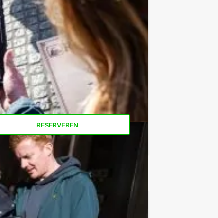
e af te rekenen? Voor € 13,50 per
 van het drankarrangement, waarbij u
koffie en thee. En… zo komt u ook
or deze activiteit? Als u bereid bent
 gewoon voor minder personen boeken!
RESERVEREN
€ 27,50
Vanaf
p.p. excl. BTW