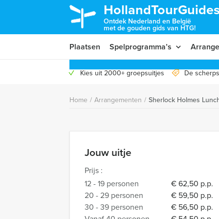
HollandTourGuides
Ontdek Nederland en België
met de gouden gids van HTG!
Plaatsen
Spelprogramma’s
Arrang
Kies uit 2000+ groepsuitjes
De scherps
Home
/
Arrangementen
/
Sherlock Holmes Lunc
Jouw uitje
Prijs :
12 - 19 personen
€ 62,50 p.p.
20 - 29 personen
€ 59,50 p.p.
30 - 39 personen
€ 56,50 p.p.
Vanaf 40 personen
€ 54,50 p.p.