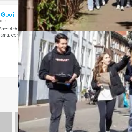
 Gooi
 uur
aastricht en van Brugge tot Enschede, de PubQuiz van Holland 
ma, een cross-over tussen Ik ...