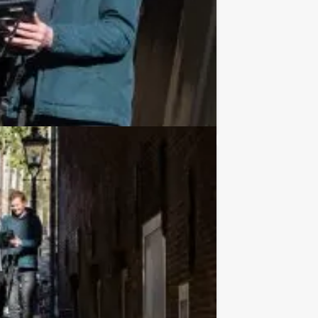
Tour Guides laat iedereen genieten van
Favoriet
€ 57,50
Vanaf
p.p. excl. BTW
 jullie jezelf altijd al afgevraagd hoe
Favoriet