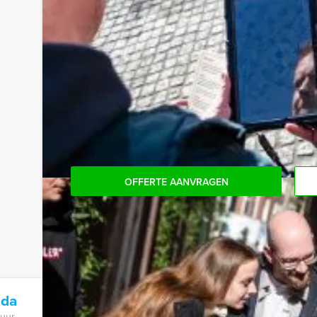
Niet telkens uw knip hoeven trekken om uw drankj
persoon per uur (excl. BTW) kunt u gebruikmaken
onbeperkt kunt genieten van bier, fris, huiswijn, 
achteraf niet voor verrassingen te staan!
Reservering voor kleinere groepen:
Komt u niet aan het minimale aantal deelnemers vo
voor het minimale aantal te betalen, kunt u ook
OFFERTE AANVRAGEN
eda
 uur