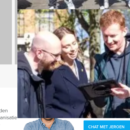
n
Teambuilding
2167 uitjes
Vragen over di
nden
anisatie
e
CHAT MET JEROEN