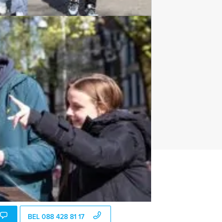
Culinaire Tours
974 uitjes
t uitje?
BEL 088 428 81 17