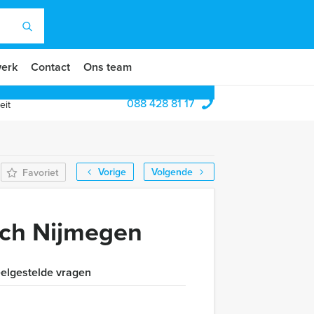
erk
Contact
Ons team
088 428 81 17
eit
Vorige
Volgende
Favoriet
nch Nijmegen
elgestelde vragen