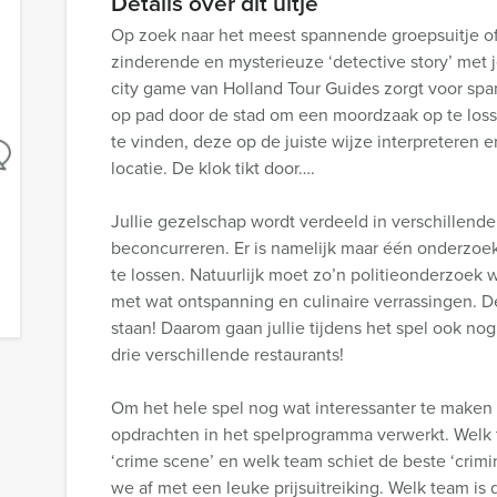
Details over dit uitje
Op zoek naar het meest spannende groepsuitje of 
zinderende en mysterieuze ‘detective story’ met j
city game van Holland Tour Guides zorgt voor span
op pad door de stad om een moordzaak op te loss
te vinden, deze op de juiste wijze interpreteren 
locatie. De klok tikt door….
Jullie gezelschap wordt verdeeld in verschillend
beconcurreren. Er is namelijk maar één onderzoe
te lossen. Natuurlijk moet zo’n politieonderzoek
met wat ontspanning en culinaire verrassingen. D
staan! Daarom gaan jullie tijdens het spel ook nog
drie verschillende restaurants!
Om het hele spel nog wat interessanter te maken z
opdrachten in het spelprogramma verwerkt. Welk 
‘crime scene’ en welk team schiet de beste ‘crimi
we af met een leuke prijsuitreiking. Welk team is