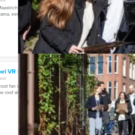
aastricht en van Brugge tot Enschede, de PubQuiz van Holland 
ma, een cross-over tussen Ik ...
pel VR lunchspel in Helmond
 uur
groot fan van de populaire Netflixserie La Casa de Papel en hebben
 roof als deze te ...