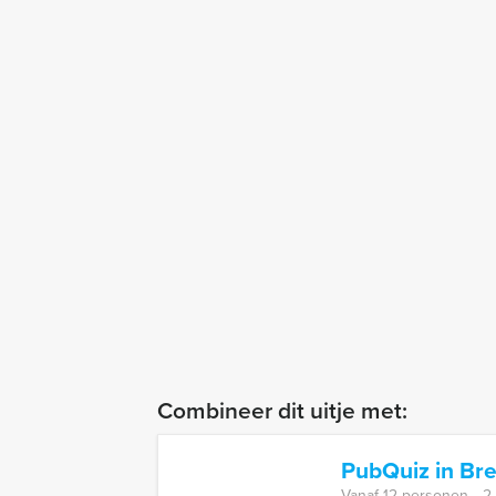
Combineer dit uitje met:
PubQuiz in Br
Vanaf 12 personen ‐ 2