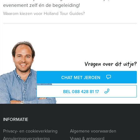
evenement zelf én de begeleiding!
Waarom kiezen voor Holland Tour Guides?
Vragen over dit uitje?
CHAT MET JEROEN
BEL 088 428 81 17
INFORMATIE
Privacy- en cookieverklaring
Algemene voorwaarden
Annuleringsverzekering
Vraag & antwoord