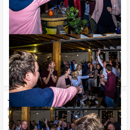
te rekenen? Voor € 13,50 per persoon per uur (excl.
BTW) kunt u gebruikmaken van het drankarrangement,
waarbij u onbeperkt kunt genieten van bier, fris,
huiswijn, koffie en thee. En... zo komt u ook achteraf
niet voor verrassingen te staan!
Reservering voor kleinere groepen:
Komt u niet aan het minimale aantal deelnemers voor
dit spelprogramma? Als u bereid bent voor het
minimale aantal te betalen, kunt u ook gewoon voor
minder personen boeken!
Jouw uitje
Prijs :
12 - 19 personen
€ 36,50 p.p.
20 - 29 personen
€ 33,50 p.p.