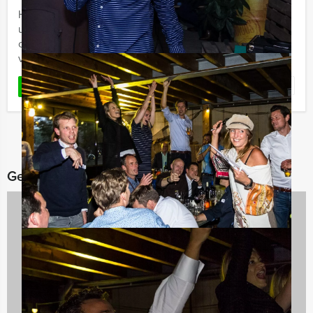
Het Wie is de Rat Diner van Holland Tour Guides is het
ultieme vermaak voor vrienden, familie en collega's. Wij
combineren de leukste uitdagingen met een
voortreffelijk ...
Favoriet
LEES MEER
Gerelateerde categorieën
Teambuilding
2167 uitjes