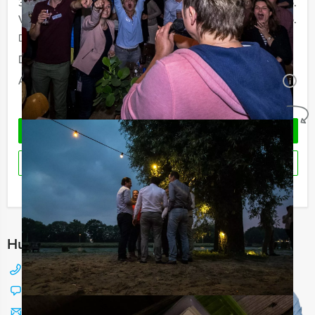
30 - 39 personen
€ 29,50 p.p.
Vanaf 40 personen
€ 27,50 p.p.
De prijzen zijn exclusief BTW
Duur:
2 uur en 30 minuten
Aantal:
Minimaal 12 personen
i
Geheel vrijblijvend
OFFERTE AANVRAGEN
RESERVEREN
Ik heb een vraag over dit uitje
Hulp nodig bij het kiezen?
088 428 81 17
Chat met Jeroen
Stuur ons een mailtje