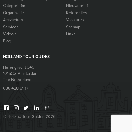
Categorieën
Nieuwsbrief
Organisatie
Referenties
Activiteiten
Vacatures
Services
Sitemap
Video’s
Links
Blog
HOLLAND TOUR GUIDES
Herengracht 340
1016CG
Amsterdam
The Netherlands
088 428 81 17
© Holland Tour Guides 2026