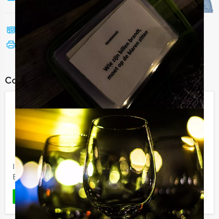
Bel mij terug
Bekijk printbare versie
Combineer dit uitje met:
Expeditie Robinson City Game in
Dordrecht
€ 24,50
Vanaf
p.p. excl. BTW
Vanaf 12 personen ‐ 3 uur
In teams zullen jullie tegen elkaar strijden tijdens
Expeditie Robinson City Game in Dordrecht!
Favoriet
LEES MEER