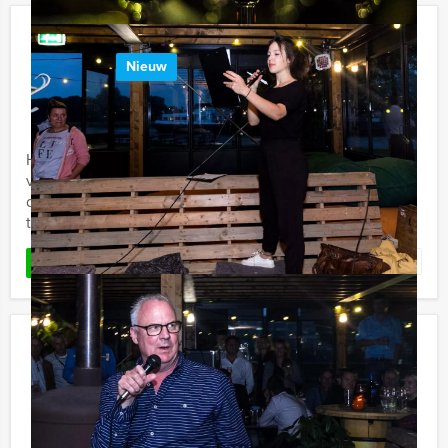
Sherlock Holmes City Game in Delft
Nieuw
€ 27,50
Vanaf
p.p. excl. BTW
Vanaf 12 personen ‐ 2 uur en 30 minuten
Holland Tour Guides komt nu met een spectaculaire
virtuele game in het centrum van Delft. De politie heeft
dringend jullie hulp nodig om een lastige moordzaak op
te ...
Favoriet
LEES MEER
Wie is de Rat Dinerspel Assen
€ 62,50
Vanaf
p.p. excl. BTW
Vanaf 12 personen ‐ 4 uur en 30 minuten