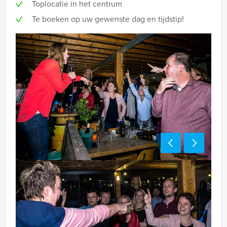
Toplocatie in het centrum
Te boeken op uw gewenste dag en tijdstip!
Bezorgkosten benodigdheden:
€ 150,00 excl. BTW
Tip!
Niet telkens uw knip hoeven trekken om uw drankje af