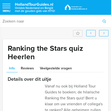
HollandTourGuides.nl
Ontdek Nederland en België
met de gouden gids van HTG!
MENU
Ranking the Stars quiz
Heerlen
Info
Reviews
Veelgestelde vragen
Details over dit uitje
Vanaf nu ook bij Holland Tour
Guides te boeken; de hilarische
Ranking the Stars quiz! Bent u
klaar om uw vrienden of collega's
te ranken? Alle geheimen zullen