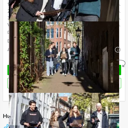
12 - 19 personen
€ 72,50 p.p.
20 - 29 personen
€ 69,50 p.p.
30 - 39 personen
€ 66,50 p.p.
Vanaf 40 personen
€ 64,50 p.p.
De prijzen zijn exclusief BTW
Duur:
4 uur en 30 minuten
Aantal:
Minimaal 12 personen
i
Geheel vrijblijvend
OFFERTE AANVRAGEN
RESERVEREN
Ik heb een vraag over dit uitje
Hulp nodig bij het kiezen?
088 428 81 17