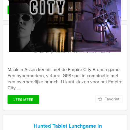
Favoriet
LEES MEER
Empire City Brunch Game in Assen
€ 62,50
Vanaf
p.p. excl. BTW
Vanaf 12 personen ‐ 4 uur en 30 minuten
Maak in Assen kennis met de Empire City Brunch game.
Een hypermodern, virtueel GPS spel in combinatie met
een overheerlijke brunch. U kunt kiezen voor het Empire
City ...
Favoriet
LEES MEER
Hunted Tablet Lunchgame in