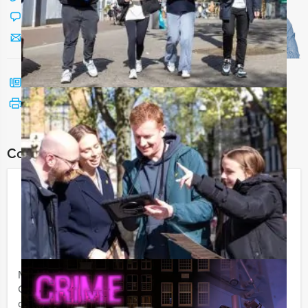
Chat met Jeroen
Stuur ons een mailtje
Bel mij terug
Bekijk printbare versie
Combineer dit uitje met:
GPS Speurtocht Groningen
€ 22,50
Vanaf
p.p. excl. BTW
Vanaf 12 personen ‐ 2 uur en 30 minuten
Met de GPS Speurtocht van Holland Tour Guides in
Groningen zorgen wij dat u binnen no-time -zonder
gids- de weg weet in de stad.