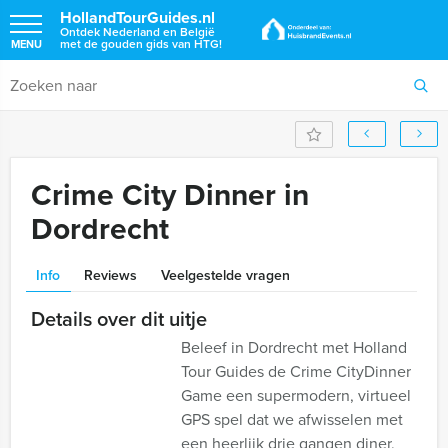
HollandTourGuides.nl
Ontdek Nederland en België
met de gouden gids van HTG!
MENU
Crime City Dinner in
Dordrecht
Info
Reviews
Veelgestelde vragen
Details over dit uitje
Beleef in Dordrecht met Holland
Tour Guides de Crime CityDinner
Game een supermodern, virtueel
GPS spel dat we afwisselen met
een heerlijk drie gangen diner,