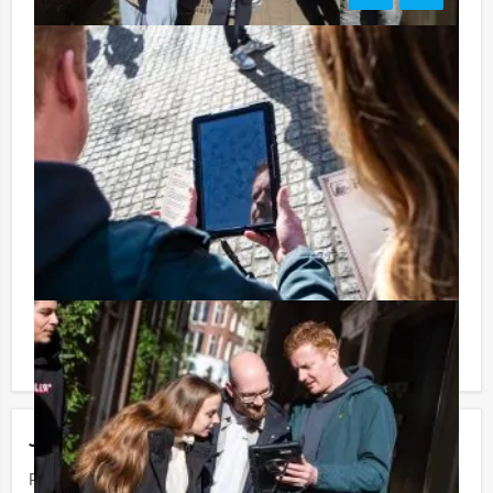
Tip:
Niet telkens uw knip hoeven trekken om uw drankje af
te rekenen? Voor € 13,50 per persoon per uur (excl.
BTW) kunt u gebruikmaken van het drankarrangement,
waarbij u onbeperkt kunt genieten van bier, fris,
huiswijn, koffie en thee. En... zo komt u ook achteraf
niet voor verrassingen te staan!
Komt u niet aan het minimale aantal deelnemers voor
deze activiteit? Als u bereid bent voor het minimale
aantal te betalen, kunt u ook gewoon voor minder
personen boeken!
Jouw uitje
Prijs :