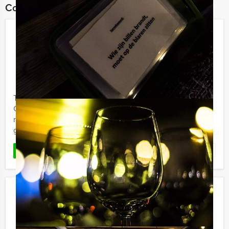
Combineer dit uitje met:
Ik Hou Van Holland Quiz Urk
€ 27,50
Vanaf
p.p. excl. BTW
Vanaf 12 personen ‐ 2 uur
Tijdens de Ik Hou Van Holland Quiz van Holland Tour
Guides in Urk wordt uw kennis over de Nederlandse
muziek en algemene geschiedenis even op de proef
gesteld. De ...
Favoriet
LEES MEER
La Casa de Papel VR Dinerspel in
Rotterdam
€ 66,50
Vanaf
p.p. excl. BTW