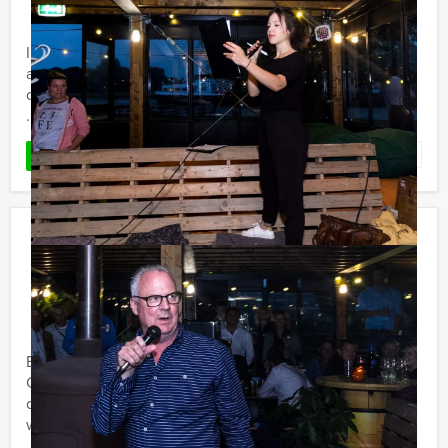
Vanaf 12 personen ‐ 3 uur en 30 minuten
In de populaire Netflixserie La Casa de Papel is het aan
acht verschillende rovers onder leiding van El Professor,
de taak om de Koninklijke Munt van Madrid te beroven.
...
Favoriet
LEES MEER
Crime City Dinner in Zutphen
€ 64,50
Vanaf
p.p. excl. BTW
Vanaf 12 personen ‐ 4 uur en 30 minuten
Beleef in Zutphen met Holland Tour Guides de Crime
CityDinner Game een supermodern, virtueel GPS spel
dat we afwisselen met een heerlijk drie gangen diner,
waarbij drie ...