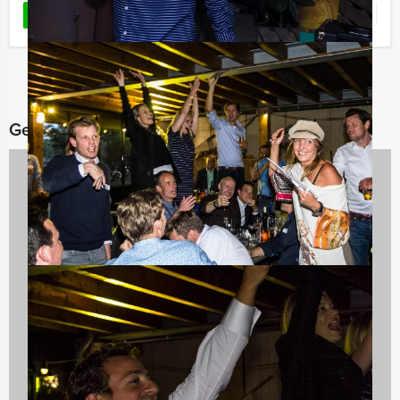
Favoriet
LEES MEER
Gerelateerde categorieën
Avondarrangementen
846 uitjes