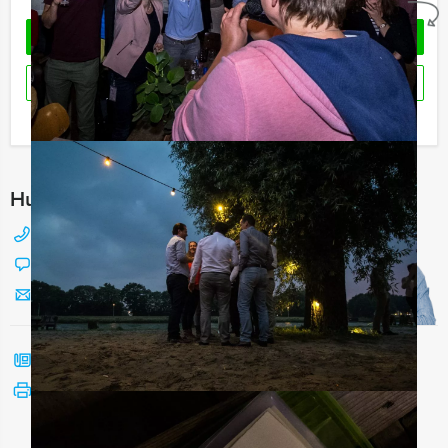
Geheel vrijblijvend
OFFERTE AANVRAGEN
RESERVEREN
Ik heb een vraag over dit uitje
Hulp nodig bij het kiezen?
088 428 81 17
Chat met Jeroen
Stuur ons een mailtje
Bel mij terug
Bekijk printbare versie