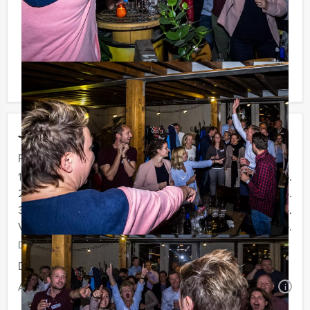
voor verrassingen te staan!
Komt u niet aan het minimale aantal deelnemers? Als u
bereid bent voor het minimale aantal te betalen, kunt u
ook gewoon voor minder personen boeken!
Jouw uitje
Prijs :
12 - 19 personen
€ 72,50 p.p.
20 - 29 personen
€ 69,50 p.p.
30 - 39 personen
€ 66,50 p.p.
Vanaf 40 personen
€ 64,50 p.p.
De prijzen zijn exclusief BTW
Duur:
4 uur
Aantal:
Minimaal 12 personen
i