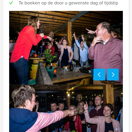
Te boeken op de door u gewenste dag of tijdstip
Handige tip:
Niet telkens uw knip hoeven trekken om uw drankje af
te rekenen? Voor € 13,50 per persoon per uur (excl.
BTW) kunt u gebruikmaken van het drankarrangement,
waarbij u onbeperkt kunt genieten van bier, fris,
huiswijn, koffie en thee. Zo komt u ook achteraf niet