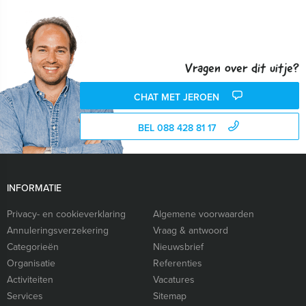
Vragen over dit uitje?
CHAT MET JEROEN
BEL 088 428 81 17
INFORMATIE
Privacy- en cookieverklaring
Algemene voorwaarden
Annuleringsverzekering
Vraag & antwoord
Categorieën
Nieuwsbrief
Organisatie
Referenties
Activiteiten
Vacatures
Services
Sitemap