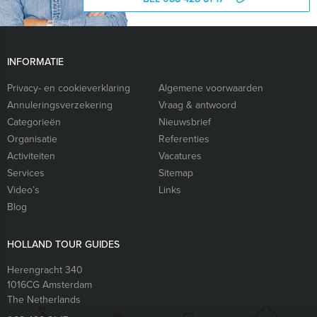
INFORMATIE
Privacy- en cookieverklaring
Algemene voorwaarden
Annuleringsverzekering
Vraag & antwoord
Categorieën
Nieuwsbrief
Organisatie
Referenties
Activiteiten
Vacatures
Services
Sitemap
Video’s
Links
Blog
HOLLAND TOUR GUIDES
Herengracht 340
1016CG
Amsterdam
The Netherlands