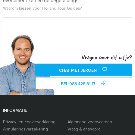
evenement zelf én de begeleiding!
Waarom kiezen voor Holland Tour Guides?
Vragen over dit uitje?
CHAT MET JEROEN
BEL 088 428 81 17
INFORMATIE
Privacy- en cookieverklaring
Algemene voorwaarden
Annuleringsverzekering
Vraag & antwoord