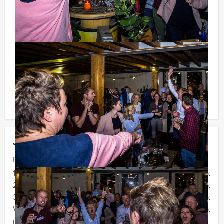
BTW) kunt u gebruikmaken van het drankarrangement,
waarbij u onbeperkt kunt genieten van bier, fris,
huiswijn, koffie en thee. En... zo komt u ook achteraf
niet voor verrassingen te staan!
Reservering voor kleinere groepen:
Komt u niet aan het minimale aantal deelnemers? Als u
bereid bent voor het minimale aantal te betalen, kunt u
ook gewoon voor minder personen boeken!
Jouw uitje
Prijs :
12 - 19 personen
€ 62,50 p.p.
20 - 29 personen
€ 59,50 p.p.
30 - 39 personen
€ 56,50 p.p.
Vanaf 40 personen
€ 54,50 p.p.
De prijzen zijn exclusief BTW