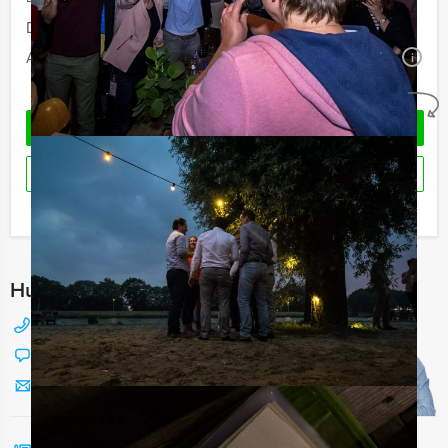
Duur:
3 uur en 30 minuten
Aantal:
Minimaal 12 personen
i
Geheel vrijblijvend
OFFERTE AANVRAGEN
RESERVEREN
Ik heb een vraag over dit uitje
Hulp nodig bij het kiezen?
088 428 81 17
Chat met Jeroen
Stuur ons een mailtje