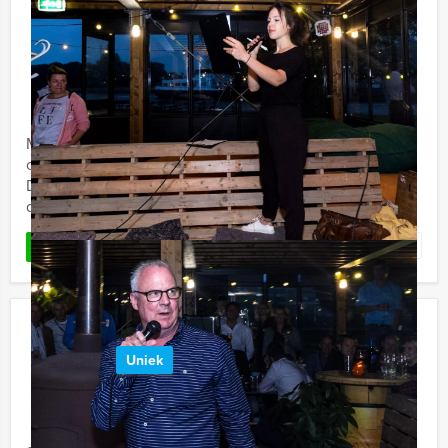
City Adventure in Delft
€ 27,50
Vanaf
p.p. excl. BTW
Vanaf 12 personen ‐ 2 uur en 30 minuten
Met deze digitale speurtocht gaan jullie op
ontdekkingsreis. Elk team gaat met een tablet op pad.
De tablet leidt jullie door de stad en brengt jullie langs
de ...
Favoriet
LEES MEER
Get The Picture Brunch Gouda
Uniek
€ 52,50
Vanaf
p.p. excl. BTW
Vanaf 12 personen ‐ 4 uur en 30 minuten