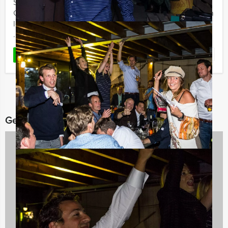
Spelen en genieten, dat is 'Get the Picture Brunch'
Gouda; speel Get the Picture, verken de stad, geniet van
lekker eten, met Holland Tour Guides. Het decor van de
...
Favoriet
LEES MEER
Gerelateerde categorieën
Bedrijfsuitjes
920 uitjes