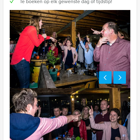
Te boeken op elk gewenste dag of tijdstip!
Bezorgkosten benodigdheden (meerprijs):
€ 100,- excl. BTW
Tip:
Niet telkens uw knip hoeven trekken om uw drankje af
te rekenen? Voor € 13,50 per persoon per uur (excl.