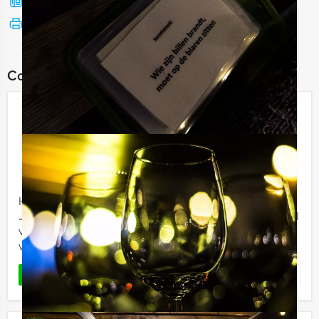
Bel mij terug
Bekijk printbare versie
Combineer dit uitje met:
GPS Fietspuzzeltocht Utrecht
€ 34,50
Vanaf
p.p. excl. BTW
Vanaf 12 personen ‐ 3 uur
Holland Tour Guides maakt gebruik van satellieten.
Jazeker, zo hightech zijn we dan ook wel weer. Het doel
van deze fietspuzzeltocht is om binnen de tijd alle
vragen en ...
Favoriet
LEES MEER