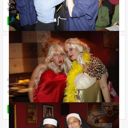
vrienden of collega's te ranken? Alle geheimen zullen
bloot komen ...
Favoriet
LEES MEER
La Casa de Papel VR Dinerspel in
Almere
€ 66,50
Vanaf
p.p. excl. BTW
Vanaf 12 personen ‐ 3 uur en 30 minuten
In de populaire Netflixserie La Casa de Papel is het aan
acht verschillende rovers onder leiding van El Professor,
de taak om de Koninklijke Munt van Madrid te beroven.
...
Favoriet
LEES MEER