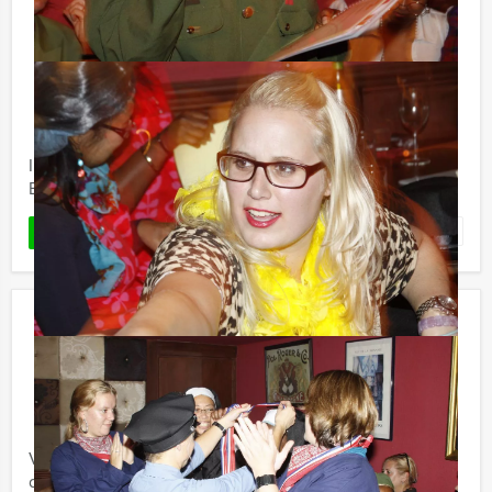
Expeditie Robinson City Game in
Breda
€ 24,50
Vanaf
p.p. excl. BTW
Vanaf 12 personen ‐ 3 uur
In teams zullen jullie tegen elkaar strijden tijdens
Expeditie Robinson City Game in Breda!
Favoriet
LEES MEER
Ranking the Stars quiz Enschede
€ 27,50
Vanaf
p.p. excl. BTW
Vanaf 12 personen ‐ 2 uur en 30 minuten
Vanaf nu ook bij Holland Tour Guides te boeken;
de hilarische Ranking the Stars quiz! Bent u klaar om uw