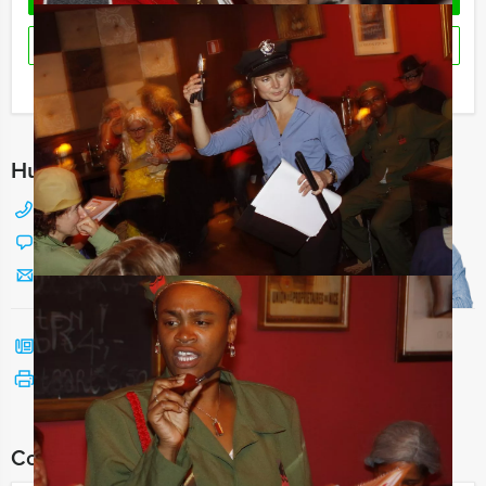
RESERVEREN
Ik heb een vraag over dit uitje
Hulp nodig bij het kiezen?
088 428 81 17
Chat met Jeroen
Stuur ons een mailtje
Bel mij terug
Bekijk printbare versie
Combineer dit uitje met: