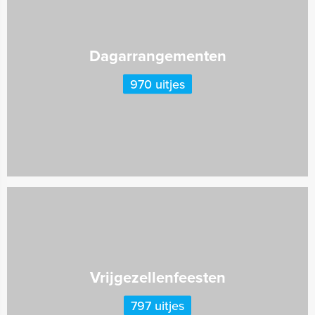
Dagarrangementen
970 uitjes
Vrijgezellenfeesten
797 uitjes