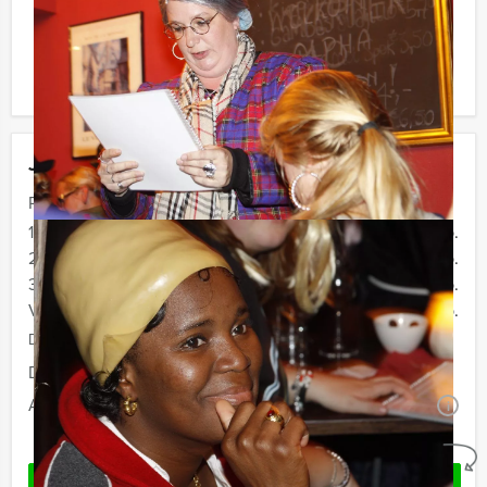
Komt u niet aan het minimale aantal deelnemers? Als u
bereid bent voor het minimale aantal te betalen, kunt u
ook gewoon voor minder personen boeken.
Jouw uitje
Prijs :
10 - 19 personen
€ 64,50 p.p.
20 - 29 personen
€ 62,50 p.p.
30 - 39 pesonen
€ 59,50 p.p.
Vanaf 40 personen
€ 56,50 p.p.
De prijzen zijn exclusief BTW
Duur:
4 uur
Aantal:
Minimaal 10 personen
i
Geheel vrijblijvend
OFFERTE AANVRAGEN