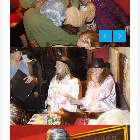
Bezorgkosten (meerprijs):
Deventer € 100,- excl. BTW
Optioneel:
Niet telkens uw knip hoeven trekken om uw drankje af
te rekenen? Voor € 13,50 per persoon per uur dat u in
het restaurant doorbrengt (excl. BTW) kunt u
gebruikmaken van het drankarrangement, waarbij u
onbeperkt kunt genieten van bier, fris, huiswijn, koffie
en thee. En…zo komt u ook achteraf niet voor
verrassingen te staan!