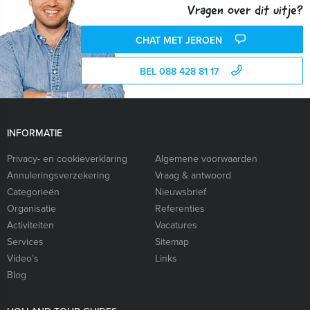
Vragen over dit uitje?
CHAT MET JEROEN
BEL 088 428 81 17
INFORMATIE
Privacy- en cookieverklaring
Algemene voorwaarden
Annuleringsverzekering
Vraag & antwoord
Categorieën
Nieuwsbrief
Organisatie
Referenties
Activiteiten
Vacatures
Services
Sitemap
Video’s
Links
Blog