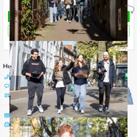
Geheel vrijblijvend
OFFERTE AANVRAGEN
RESERVEREN
Ik heb een vraag over dit uitje
Hulp nodig bij het kiezen?
088 428 81 17
Chat met Jeroen
Stuur ons een mailtje
Bel mij terug
Bekijk printbare versie