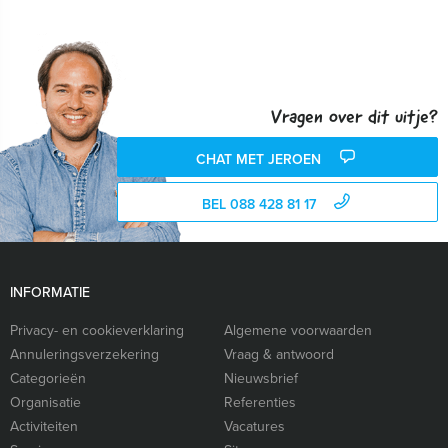
Vragen over dit uitje?
CHAT MET JEROEN
BEL 088 428 81 17
INFORMATIE
Privacy- en cookieverklaring
Algemene voorwaarden
Annuleringsverzekering
Vraag & antwoord
Categorieën
Nieuwsbrief
Organisatie
Referenties
Activiteiten
Vacatures