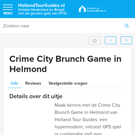
HollandTourGuides.nl
Ontdek Nederland en België
met de gouden gids van HTG!
MENU
Crime City Brunch Game in
Helmond
Info
Reviews
Veelgestelde vragen
Details over dit uitje
Maak kennis met de Crime City
Brunch Game in Helmond van
Holland Tour Guides: een
hypermodern, virtueel GPS spel
in combinatie mét een