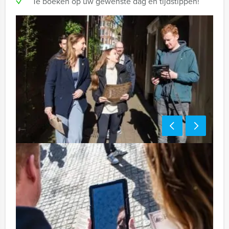
Te boeken op uw gewenste dag en tijdstippen!
Tip:
Niet telkens uw knip hoeven trekken om uw drankje af
te rekenen? Voor € 13,50 per persoon per uur (excl.
BTW) kunt u gebruikmaken van het drankarrangement,
waarbij u onbeperkt kunt genieten van bier, fris,
huiswijn, koffie en thee. En... zo komt u ook achteraf