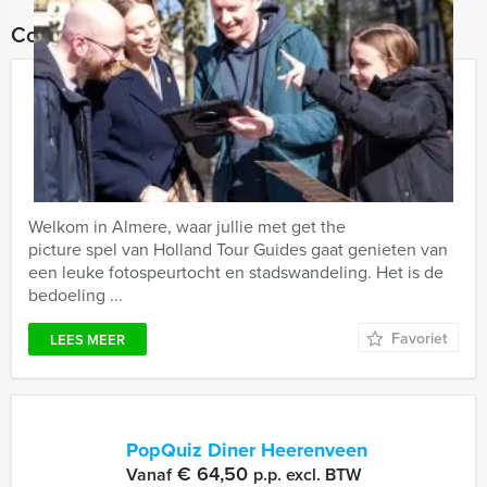
Combineer dit uitje met:
Get The Picture Almere
€ 22,50
Vanaf
p.p. excl. BTW
Vanaf 12 personen ‐ 2 uur en 30 minuten
Welkom in Almere, waar jullie met get the
picture spel van Holland Tour Guides gaat genieten van
een leuke fotospeurtocht en stadswandeling. Het is de
bedoeling ...
Favoriet
LEES MEER
PopQuiz Diner Heerenveen
€ 64,50
Vanaf
p.p. excl. BTW