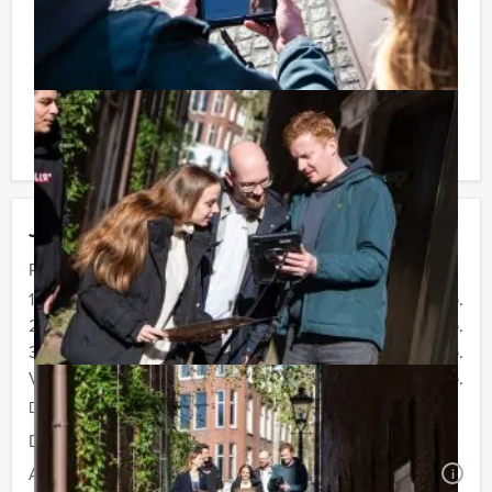
niet voor verrassingen te staan!
Komt u niet aan het minimale aantal deelnemers voor
deze activiteit? Als u bereid bent voor het minimale
aantal te betalen, kunt u ook gewoon voor minder
personen boeken!
Jouw uitje
Prijs :
12 - 19 personen
€ 62,50 p.p.
20 - 29 personen
€ 59,50 p.p.
30 - 39 personen
€ 56,50 p.p.
Vanaf 40 personen
€ 54,50 p.p.
De prijzen zijn exclusief BTW
Duur:
4 uur en 30 minuten
Aantal:
Minimaal 12 personen
i