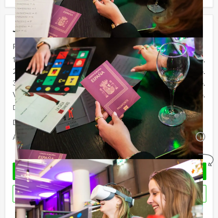
Jouw uitje
Prijs :
12 - 19 personen
€ 67,50 p.p.
20 - 29 personen
€ 64,50 p.p.
30 - 39 personen
€ 59,50 p.p.
Vanaf 40 personen
€ 57,50 p.p.
De prijzen zijn exclusief BTW
Duur:
3 uur
Aantal:
Minimaal 12 personen
i
Geheel vrijblijvend
OFFERTE AANVRAGEN
RESERVEREN
Ik heb een vraag over dit uitje