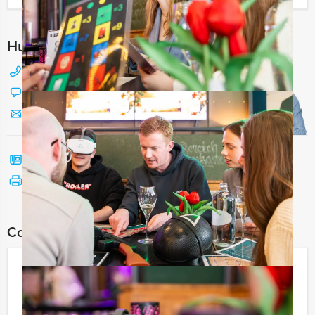
Hulp nodig bij het kiezen?
088 428 81 17
Chat met Jeroen
Stuur ons een mailtje
Bel mij terug
Bekijk printbare versie
Combineer dit uitje met:
Escape City Tablet Game
Heerenveen
€ 27,50
Vanaf
p.p. excl. BTW