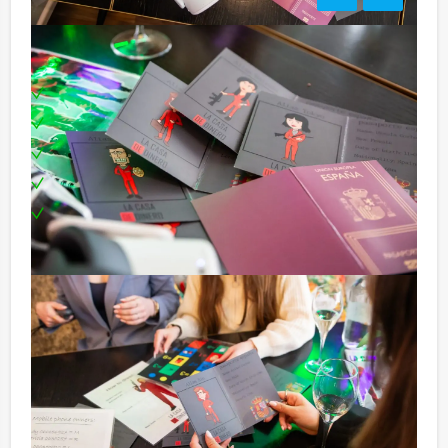
Inclusief:
Professionele begeleiding
Moderne VR-brillen
Uitgebreide lunch
Leuke prijs voor het winnende team
Te boeken op uw gewenste dag en tijdstip!
Bezorgkosten (meerprijs):
Urk € 100,- excl. BTW
Minder aantal personen?
Komen jullie niet aan het minimale aantal deelnemers
voor dit groepsuitje? Als je bereid bent voor het
minimale aantal te betalen, kan je ook gewoon voor
minder personen boeken.