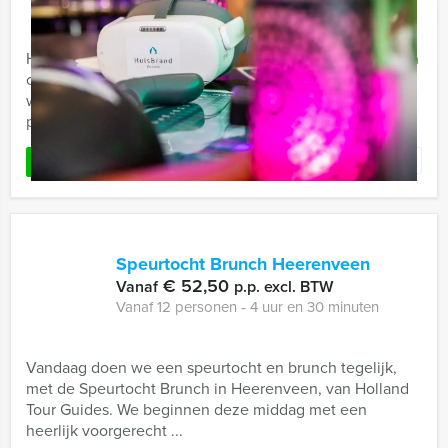
Vanaf 12 personen ‐ 2 uur en 30 minuten
Holland Tour Guides biedt u de Escape City Game aan in
centrum van de stad. Een gloednieuwe virtuele game
waarbij u gegijzelde mensen dient te bevrijden van de
psychopaat ...
Favoriet
LEES MEER
Speurtocht Brunch Heerenveen
€ 52,50
Vanaf
p.p. excl. BTW
Vanaf 12 personen ‐ 4 uur en 30 minuten
Vandaag doen we een speurtocht en brunch tegelijk,
met de Speurtocht Brunch in Heerenveen, van Holland
Tour Guides. We beginnen deze middag met een
heerlijk voorgerecht ...