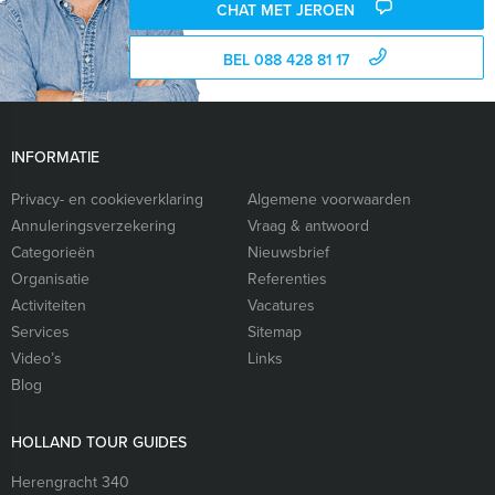
CHAT MET JEROEN
BEL 088 428 81 17
INFORMATIE
Privacy- en cookieverklaring
Algemene voorwaarden
Annuleringsverzekering
Vraag & antwoord
Categorieën
Nieuwsbrief
Organisatie
Referenties
Activiteiten
Vacatures
Services
Sitemap
Video’s
Links
Blog
HOLLAND TOUR GUIDES
Herengracht 340