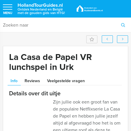
HollandTourGuides.nl
Ontdek Nederland en België
met de gouden gids van HTG!
MENU
La Casa de Papel VR
lunchspel in Urk
Info
Reviews
Veelgestelde vragen
Details over dit uitje
Zijn jullie ook een groot fan van
de populaire Netflixserie La Casa
de Papel en hebben jullie jezelf
altijd al afgevraagd hoe het is om
een ultieme roof als deze te