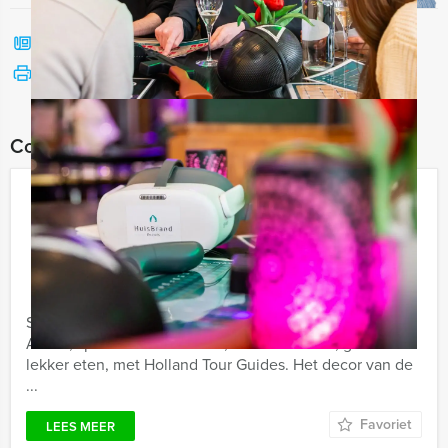
Bel mij terug
Bekijk printbare versie
Combineer dit uitje met:
Get The Picture Brunch Assen
€ 52,50
Vanaf
p.p. excl. BTW
Vanaf 12 personen ‐ 4 uur en 30 minuten
Spelen en genieten, dat is 'Get the Picture Brunch'
Assen; speel Get the Picture, verken de stad, geniet van
lekker eten, met Holland Tour Guides. Het decor van de
...
Favoriet
LEES MEER