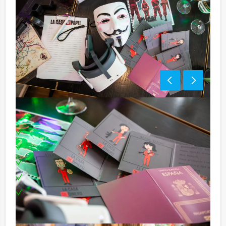
Inclusief:
Professionele begeleiding
Moderne VR-brillen
Uitgebreid 3-gangen diner
Leuke prijs voor het winnende team
Te boeken op uw gewenste dag en tijdstip!
Tip: