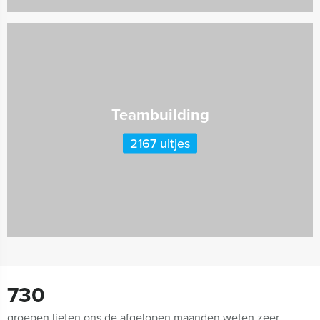
Teambuilding
2167 uitjes
730
groepen lieten ons de afgelopen maanden weten zeer