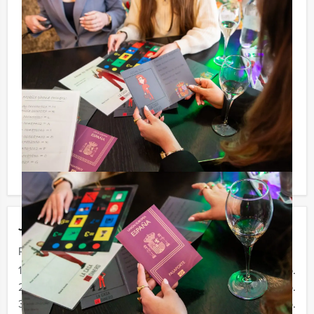
Niet telkens uw knip hoeven trekken om uw drankje af
te rekenen? Voor € 13,50 per persoon per uur (excl.
BTW) kunt u gebruikmaken van het drankarrangement,
waarbij u onbeperkt kunt genieten van bier, fris,
huiswijn, koffie en thee. En… zo komt u ook achteraf
niet voor verrassingen te staan!
Komen jullie niet aan het minimale aantal deelnemers
voor dit groepsuitje? Als je bereid bent voor het
minimale aantal te betalen, kan je ook gewoon voor
minder personen boeken.
Jouw uitje
Prijs :
12 - 19 personen
€ 74,50 p.p.
20 - 29 personen
€ 72,50 p.p.
30 - 39 personen
€ 69,50 p.p.