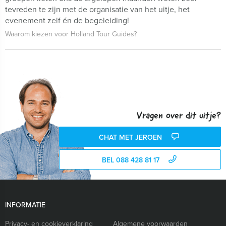
tevreden te zijn met de organisatie van het uitje, het
evenement zelf én de begeleiding!
Waarom kiezen voor Holland Tour Guides?
Vragen over dit uitje?
CHAT MET JEROEN
BEL 088 428 81 17
INFORMATIE
Privacy- en cookieverklaring
Algemene voorwaarden