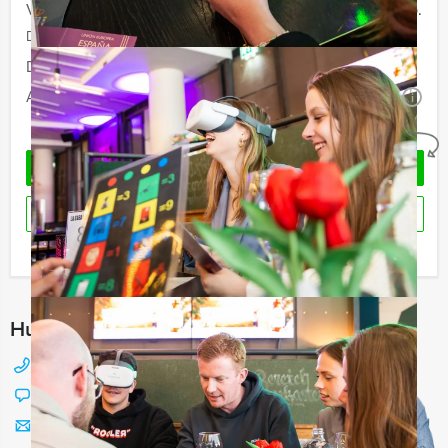
Vanaf 40 personen
€ 66,50 p.p.
De prijzen zijn exclusief BTW
Duur:
3 uur en 30 minuten
Aantal:
Minimaal 12 personen
i
Geheel vrijblijvend
OFFERTE AANVRAGEN
RESERVEREN
Ik heb een vraag over dit uitje
Hulp nodig bij het kiezen?
088 428 81 17
Chat met Jeroen
Stuur ons een mailtje