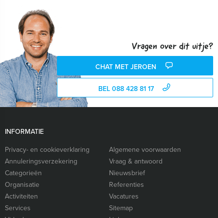
Vragen over dit uitje?
CHAT MET JEROEN
BEL 088 428 81 17
INFORMATIE
Privacy- en cookieverklaring
Algemene voorwaarden
Annuleringsverzekering
Vraag & antwoord
Categorieën
Nieuwsbrief
Organisatie
Referenties
Activiteiten
Vacatures
Services
Sitemap