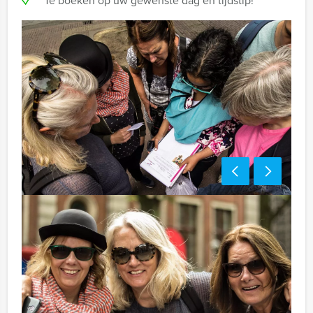
Te boeken op uw gewenste dag en tijdstip!
Optioneel:
Niet telkens uw knip hoeven trekken om uw drankje af
te rekenen? Voor € 13,50 per persoon per uur dat u in
het restaurant doorbrengt (excl. BTW) kunt u
gebruikmaken van het drankarrangement, waarbij u
onbeperkt kunt genieten van bier, fris, huiswijn, koffie