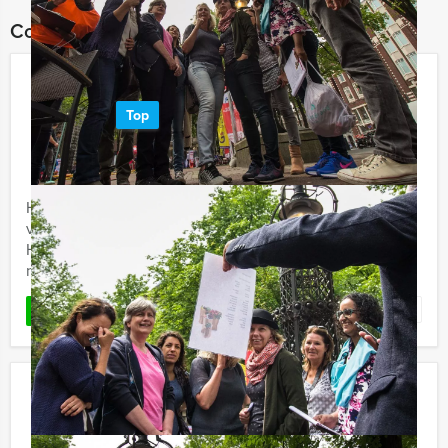
Combineer dit uitje met:
Get The Picture Dinner Hengelo
Top
€ 62,50
Vanaf
p.p. excl. BTW
Vanaf 12 personen ‐ 4 uur en 30 minuten
Het 'Get The Picture Dinner' in Hengelo, dat is genieten
van lekker eten én een speurtocht door de stad, met
Holland Tour Guides. Wandelen en de mooiste kiekjes
nemen van ...
Favoriet
LEES MEER
Speurtocht Dinner Groningen
€ 62,50
Vanaf
p.p. excl. BTW