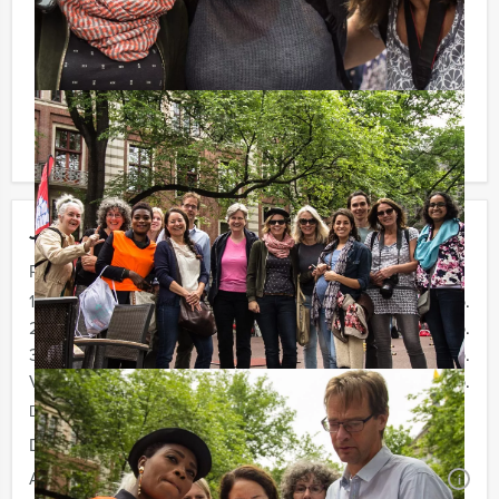
en thee. En…zo komt u ook achteraf niet voor
verrassingen te staan!
Komt u niet aan het minimale aantal deelnemers? Als u
bereid bent voor het minimale aantal te betalen, kunt u
ook gewoon voor minder personen boeken.
Jouw uitje
Prijs :
12 - 19 personen
€ 59,50 p.p.
20 - 29 personen
€ 56,50 p.p.
30 - 39 personen
€ 54,50 p.p.
Vanaf 40 personen
€ 52,50 p.p.
De prijzen zijn exclusief BTW
Duur:
4 uur en 30 minuten
Aantal:
Minimaal 12 personen
i