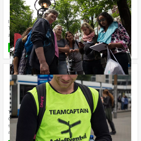
Vanaf 12 personen ‐ 4 uur en 30 minuten
In het Speurtocht Dinner arrangement zorgt Holland
Tour Guides dat u de leukste plekjes in Groningen te
zien krijgt. U gaat in groepjes op ontdekkingstocht.
Favoriet
LEES MEER
Ik Hou Van Holland Lunch Alkmaar
€ 54,50
Vanaf
p.p. excl. BTW
Vanaf 12 personen ‐ 3 uur en 30 minuten
Tijdens de 'Ik hou van Holland Lunch' van Holland Tour
Guides in Alkmaar gaan we het beroemde tv-
spel spelen. Jullie kennis over ons kikkerlandjewordt
aan ...