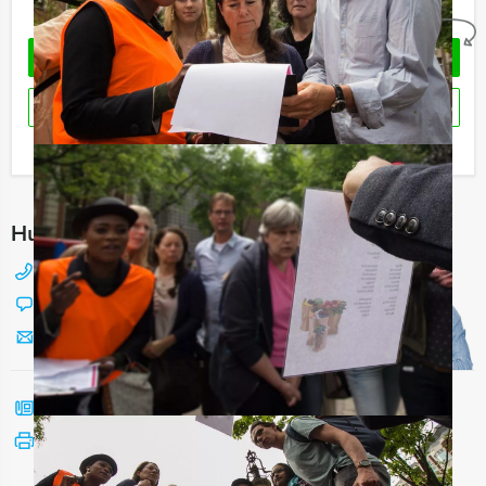
Geheel vrijblijvend
OFFERTE AANVRAGEN
RESERVEREN
Ik heb een vraag over dit uitje
Hulp nodig bij het kiezen?
088 428 81 17
Chat met Jeroen
Stuur ons een mailtje
Bel mij terug
Bekijk printbare versie