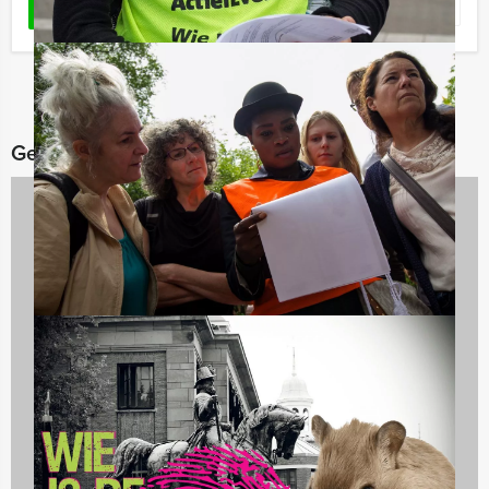
Favoriet
LEES MEER
Gerelateerde categorieën
Culinaire uitjes
1237 uitjes