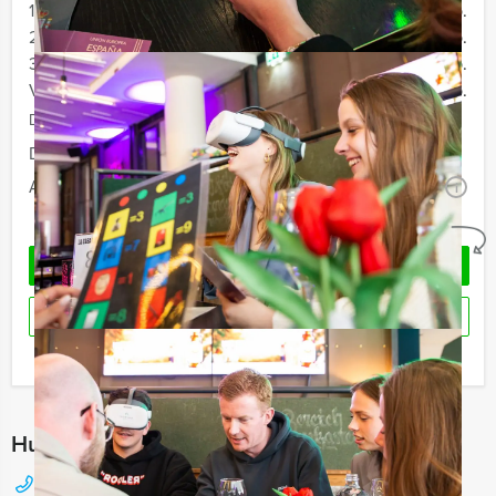
12 - 19 personen
€ 74,50 p.p.
20 - 29 personen
€ 72,50 p.p.
30 - 39 personen
€ 69,50 p.p.
Vanaf 40 personen
€ 66,50 p.p.
De prijzen zijn exclusief BTW
Duur:
3 uur en 30 minuten
Aantal:
Minimaal 12 personen
i
Geheel vrijblijvend
OFFERTE AANVRAGEN
RESERVEREN
Ik heb een vraag over dit uitje
Hulp nodig bij het kiezen?
088 428 81 17