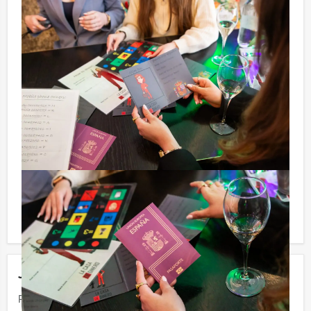
Apeldoorn € 100,- excl. BTW
Tip:
Niet telkens uw knip hoeven trekken om uw drankje af
te rekenen? Voor € 13,50 per persoon per uur (excl.
BTW) kunt u gebruikmaken van het drankarrangement,
waarbij u onbeperkt kunt genieten van bier, fris,
huiswijn, koffie en thee. En… zo komt u ook achteraf
niet voor verrassingen te staan!
Komen jullie niet aan het minimale aantal deelnemers
voor dit groepsuitje? Als je bereid bent voor het
minimale aantal te betalen, kan je ook gewoon voor
minder personen boeken.
Jouw uitje
Prijs :