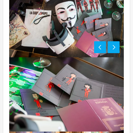
Inclusief:
Professionele begeleiding
Moderne VR-brillen
Uitgebreid 3-gangen diner
Leuke prijs voor het winnende team
Te boeken op uw gewenste dag en tijdstip!
Bezorgkosten (meerprijs):