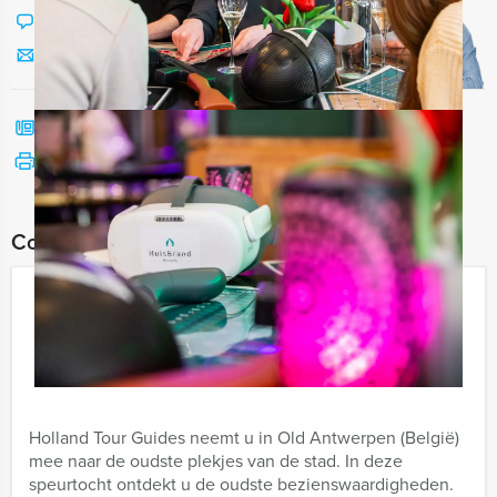
Chat met Jeroen
Stuur ons een mailtje
Bel mij terug
Bekijk printbare versie
Combineer dit uitje met:
Old Antwerpen (België)
€ 24,50
Vanaf
p.p. excl. BTW
Vanaf 15 personen ‐ 2 uur en 30 minuten
Holland Tour Guides neemt u in Old Antwerpen (België)
mee naar de oudste plekjes van de stad. In deze
speurtocht ontdekt u de oudste bezienswaardigheden.