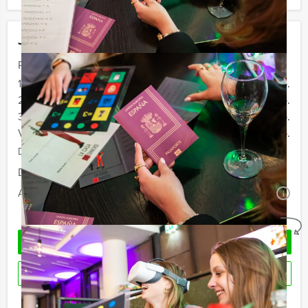
Jouw uitje
Prijs :
12 - 19 personen
€ 67,50 p.p.
20 - 29 personen
€ 64,50 p.p.
30 - 39 personen
€ 59,50 p.p.
Vanaf 40 personen
€ 57,50 p.p.
De prijzen zijn exclusief BTW
Duur:
3 uur
Aantal:
Minimaal 12 personen
i
Geheel vrijblijvend
OFFERTE AANVRAGEN
RESERVEREN
Ik heb een vraag over dit uitje