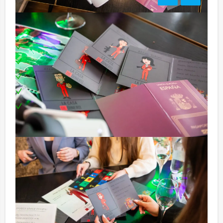
Inclusief:
Professionele begeleiding
Moderne VR-brillen
Uitgebreide lunch
Leuke prijs voor het winnende team
Te boeken op uw gewenste dag en tijdstip!
Bezorgkosten (meerprijs):
Antwerpen € 100,- excl. BTW
Minder aantal personen?
Komen jullie niet aan het minimale aantal deelnemers
voor dit groepsuitje? Als je bereid bent voor het
minimale aantal te betalen, kan je ook gewoon voor
minder personen boeken.