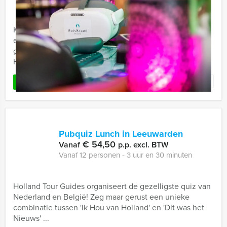
Kent u het bordspel Kolonisten van Catan en wilt u de
essentie van dit spel combineren met het ultieme
groepsuitje of bedrijfsuitje? Dit virituele tablet spel van
Holland ...
Favoriet
LEES MEER
Pubquiz Lunch in Leeuwarden
€ 54,50
Vanaf
p.p. excl. BTW
Vanaf 12 personen ‐ 3 uur en 30 minuten
Holland Tour Guides organiseert de gezelligste quiz van
Nederland en België! Zeg maar gerust een unieke
combinatie tussen 'Ik Hou van Holland' en 'Dit was het
Nieuws' ...