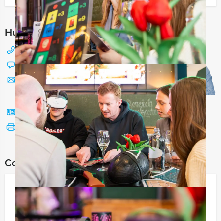
Hulp nodig bij het kiezen?
088 428 81 17
Chat met Jeroen
Stuur ons een mailtje
Bel mij terug
Bekijk printbare versie
Combineer dit uitje met:
Kolonisten van Catan in Groningen
€ 27,50
Vanaf
p.p. excl. BTW
Vanaf 12 personen ‐ 2 uur en 30 minuten