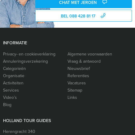
CHAT MET JEROEN
BEL 088 428 81 17
INFORMATIE
Privacy- en cookieverklaring
Algemene voorwaarden
Annuleringsverzekering
Vraag & antwoord
Categorieën
Nieuwsbrief
Organisatie
Referenties
Activiteiten
Vacatures
Services
Sitemap
Video’s
Links
Blog
HOLLAND TOUR GUIDES
Herengracht 340