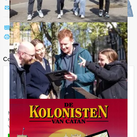
Stuur ons een mailtje
Bel mij terug
Bekijk printbare versie
Combineer dit uitje met:
Empire City Dinner Game in Naarden
€ 64,50
Vanaf
p.p. excl. BTW
Vanaf 12 personen ‐ 4 uur en 30 minuten
Maak kennis met de Empire City Dinner game van
Holland Tour Guides in Naarden: een hypermodern,
virtueel GPS spel, mét een 3-gangen diner.