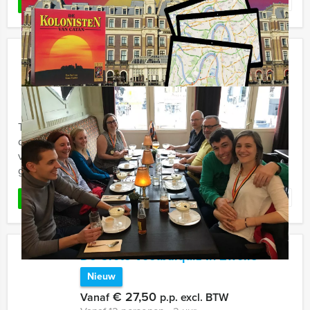
Favoriet
LEES MEER
La Casa de Papel VR Game
€ 37,50
Vanaf
p.p. excl. BTW
Vanaf 12 personen ‐ 2 uur
Teambuilding én een unieke ervaring komen samen bij
de VR-games van Holland Tour Guides. In het centrum
van de stad wordt uw gezelschap ontvangen op een
gezellige ...
Favoriet
LEES MEER
De Grote Voetbalquiz In Zwolle
Nieuw
€ 27,50
Vanaf
p.p. excl. BTW