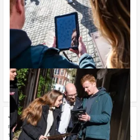
Handige Tip voor uw arrangement:
Niet telkens uw knip hoeven trekken om uw drankje af
te rekenen? Voor € 13,50 per persoon per uur (excl.
BTW) kunt u gebruikmaken van het drankarrangement,
waarbij u onbeperkt kunt genieten van bier, fris,
huiswijn, koffie en thee. Zo komt u ook achteraf niet
voor verrassingen te staan!
Reservering voor kleinere groepen:
Komt u niet aan het minimale aantal deelnemers voor
deze quiz? Als u bereid bent voor het minimale aantal
te betalen, kunt u ook gewoon voor minder personen
boeken!
Jouw uitje
Prijs :
12 - 19 personen
€ 62,50 p.p.