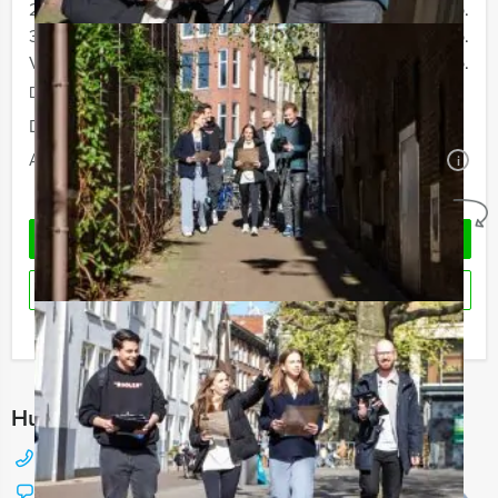
20 - 29 personen
€ 59,50 p.p.
30 - 39 personen
€ 56,50 p.p.
Vanaf 40 personen
€ 54,50 p.p.
De prijzen zijn exclusief BTW
Duur:
4 uur en 30 minuten
Aantal:
Minimaal 12 personen
i
Geheel vrijblijvend
OFFERTE AANVRAGEN
RESERVEREN
Ik heb een vraag over dit uitje
Hulp nodig bij het kiezen?
088 428 81 17
Chat met Jeroen