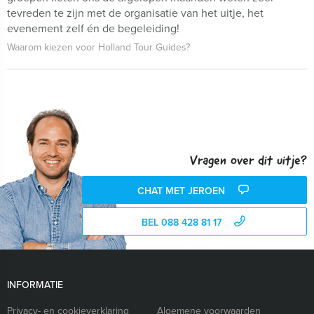
tevreden te zijn met de organisatie van het uitje, het
evenement zelf én de begeleiding!
Waarom kiezen voor Holland Tour Guides?
Vragen over dit uitje?
CHAT MET JEROEN
BEL 088 428 81 17
INFORMATIE
Privacy- en cookieverklaring
Algemene voorwaarden