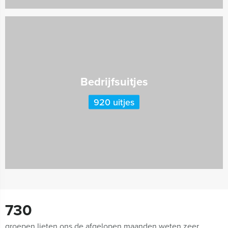
Bedrijfsuitjes
920 uitjes
730
groepen lieten ons de afgelopen maanden weten zeer