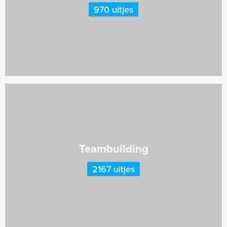
970 uitjes
Teambuilding
2167 uitjes