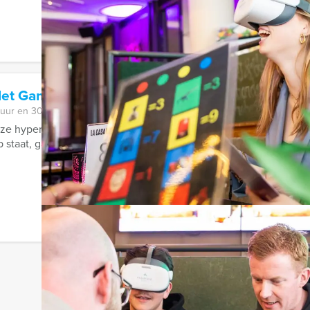
blet Game Dordrecht
 uur en 30 minuten
e hypermoderne virtuele game in Dordrecht. Tijdens dit actiev
staat, gaat u met behulp van tablets en ...