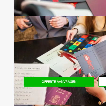
Leeuwarden € 100,- excl. BTW
Tip:
Niet telkens uw knip hoeven trekken om uw drankj
persoon per uur (excl. BTW) kunt u gebruikmaken
onbeperkt kunt genieten van bier, fris, huiswijn, 
achteraf niet voor verrassingen te staan!
Komen jullie niet aan het minimale aantal deelnem
bent voor het minimale aantal te betalen, kan j
boeken.
OFFERTE AANVRAGEN