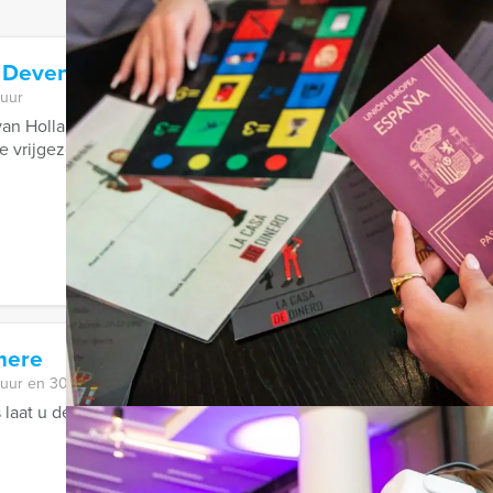
 Deventer
 uur
an Holland Tour Guides is een heerlijke combinatie van een muz
 vrijgezellenuitje of ...
mere
 uur en 30 minuten
 laat u de leukste plekjes van Almere ontdekken, met de speurt