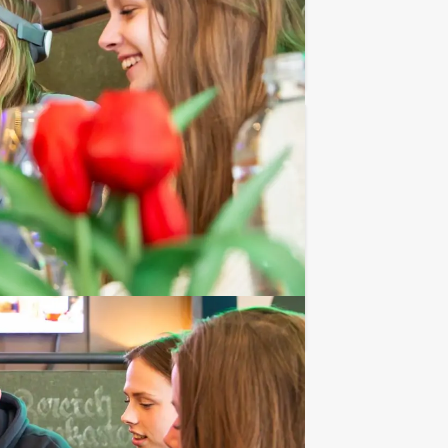
Favoriet
€ 27,50
Vanaf
p.p. excl. BTW
e spelprogramma, waarbij
Favoriet