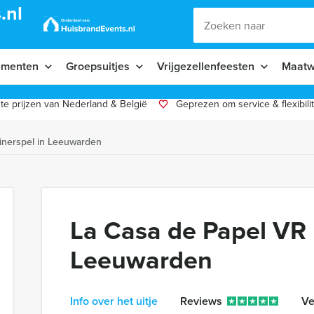
.nl
ementen
Groepsuitjes
Vrijgezellenfeesten
Maatw
te prijzen van Nederland & België
Geprezen om service & flexibilit
inerspel in Leeuwarden
La Casa de Papel VR 
Leeuwarden
Info over het uitje
Reviews
Ve