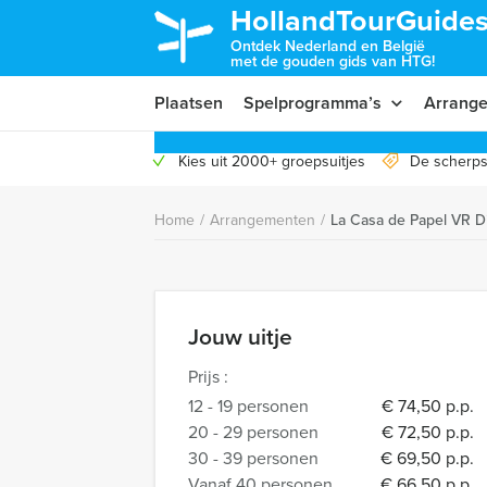
HollandTourGuides
Ontdek Nederland en België
met de gouden gids van HTG!
Plaatsen
Spelprogramma’s
Arrang
Kies uit 2000+ groepsuitjes
De scherps
Home
/
Arrangementen
/
La Casa de Papel VR D
Jouw uitje
Prijs :
12 - 19 personen
€ 74,50 p.p.
20 - 29 personen
€ 72,50 p.p.
30 - 39 personen
€ 69,50 p.p.
Vanaf 40 personen
€ 66,50 p.p.