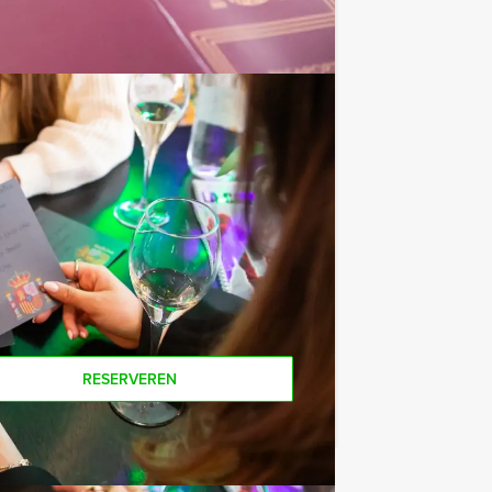
e af te rekenen? Voor € 13,50 per
 van het drankarrangement, waarbij u
koffie en thee. En… zo komt u ook
ers voor dit groepsuitje? Als je bereid
e ook gewoon voor minder personen
RESERVEREN