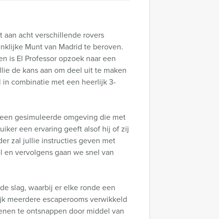
et aan acht verschillende rovers
inklijke Munt van Madrid te beroven.
en is El Professor opzoek naar een
llie de kans aan om deel uit te maken
 in combinatie met een heerlijk 3-
 is een gesimuleerde omgeving die met
ker een ervaring geeft alsof hij of zij
r zal jullie instructies geven met
el en vervolgens gaan we snel van
 de slag, waarbij er elke ronde een
nlijk meerdere escaperooms verwikkeld
 dienen te ontsnappen door middel van