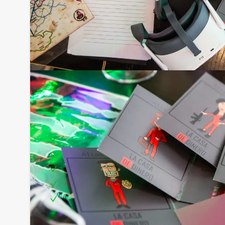
Inclusief:
Professionele begeleiding
Moderne VR-brillen
Uitgebreid 3-gangen diner
Leuke prijs voor het winnende team
Te boeken op uw gewenste dag en tijdstip!
Bezorgkosten (meerprijs):