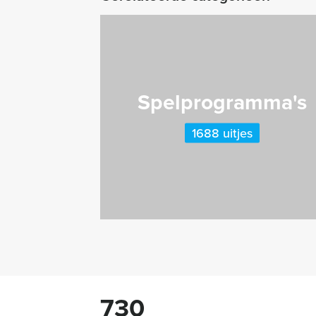
Spelprogramma's
1688 uitjes
730