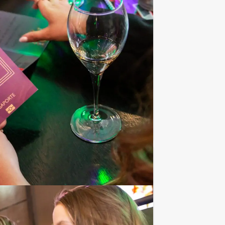
€ 64,50
Vanaf
p.p. excl. BTW
ikale kennisquiz en een eersteklas diner
Favoriet
€ 22,50
Vanaf
p.p. excl. BTW
ocht door de stad.