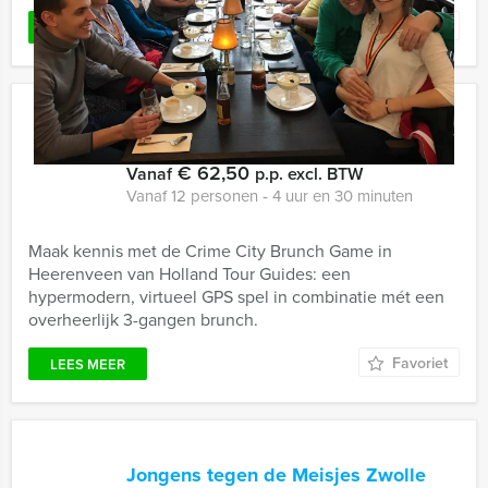
Favoriet
LEES MEER
Crime City Brunch Game in
Heerenveen
€ 62,50
Vanaf
p.p. excl. BTW
Vanaf 12 personen ‐ 4 uur en 30 minuten
Maak kennis met de Crime City Brunch Game in
Heerenveen van Holland Tour Guides: een
hypermodern, virtueel GPS spel in combinatie mét een
overheerlijk 3-gangen brunch.
Favoriet
LEES MEER
Jongens tegen de Meisjes Zwolle