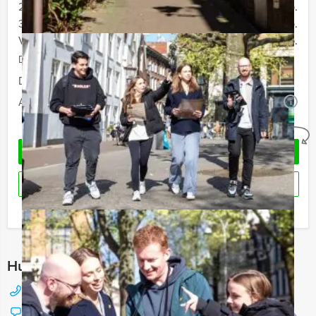
20 - 29 personen
€ 59,50 p.p.
30 - 39 personen
€ 56,50 p.p.
Vanaf 40 personen
€ 54,50 p.p.
De prijzen zijn exclusief BTW
Duur:
4 uur en 30 minuten
Aantal:
Minimaal 12 personen
i
Geheel vrijblijvend
OFFERTE AANVRAGEN
RESERVEREN
Ik heb een vraag over dit uitje
Hulp nodig bij het kiezen?
088 428 81 17
Chat met Jeroen