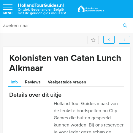
HollandTourGuides.nl
Ontdek Nederland en België
met de gouden gids van HTG!
MENU
Kolonisten van Catan Lunch
Alkmaar
Info
Reviews
Veelgestelde vragen
Details over dit uitje
Holland Tour Guides maakt van
de leukste bordspellen nu City
Games die buiten gespeeld
kunnen worden! Bij ons reserveer
je voor ieder gezelschap de