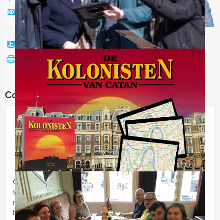
Stuur ons een mailtje
Bel mij terug
Bekijk printbare versie
Combineer dit uitje met:
Hunted Tablet Lunchgame in
Hilversum
€ 62,50
Vanaf
p.p. excl. BTW
Vanaf 12 personen ‐ 4 uur en 30 minuten
Gezellig eten en drinken en tussendoor een spannend
stadsspel spelen. Dat klinkt als de ideale
middagbesteding of niet? Wij van Holland Tour Guides
bieden deze ...