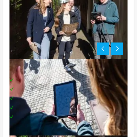
Inclusief:
Tablets
Enthousiaste begeleiding
Uitgebreide lunch in drie verschillende restaurants
Een leuke prijs voor het winnende team
Te boeken op de door jullie gewenste dag en
tijdstip!