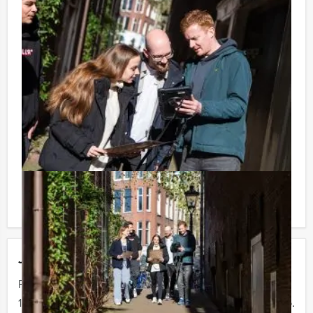
Handige Tip voor uw arrangement:
Niet telkens uw knip hoeven trekken om uw drankje af
te rekenen? Voor € 13,50 per persoon per uur (excl.
BTW) kunt u gebruikmaken van het drankarrangement,
waarbij u onbeperkt kunt genieten van bier, fris,
huiswijn, koffie en thee. Zo komt u ook achteraf niet
voor verrassingen te staan!
Reservering voor kleinere groepen:
Komt u niet aan het minimale aantal deelnemers voor
deze quiz? Als u bereid bent voor het minimale aantal
te betalen, kunt u ook gewoon voor minder personen
boeken!
Jouw uitje
Prijs :
12 - 19 personen
€ 62,50 p.p.