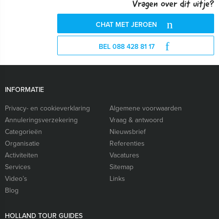
Vragen over dit uitje?
CHAT MET JEROEN
BEL 088 428 81 17
INFORMATIE
Privacy- en cookieverklaring
Algemene voorwaarden
Annuleringsverzekering
Vraag & antwoord
Categorieën
Nieuwsbrief
Organisatie
Referenties
Activiteiten
Vacatures
Services
Sitemap
Video’s
Links
Blog
HOLLAND TOUR GUIDES