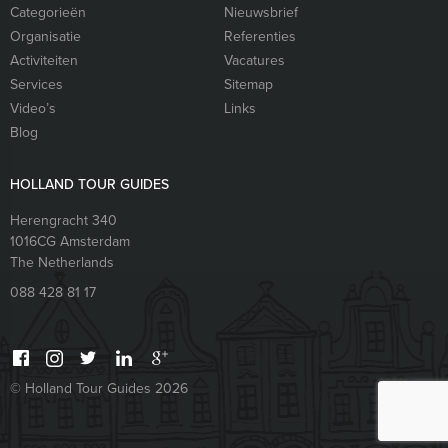
Categorieën
Nieuwsbrief
Organisatie
Referenties
Activiteiten
Vacatures
Services
Sitemap
Video’s
Links
Blog
HOLLAND TOUR GUIDES
Herengracht 340
1016CG
Amsterdam
The Netherlands
088 428 81 17
© Holland Tour Guides 2026