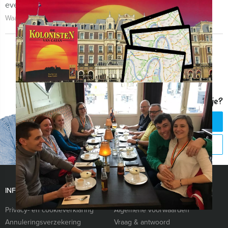
evenement zelf én de begeleiding!
Waarom kiezen voor Holland Tour Guides?
Vragen over dit uitje?
CHAT MET JEROEN
BEL 088 428 81 17
INFORMATIE
Privacy- en cookieverklaring
Algemene voorwaarden
Annuleringsverzekering
Vraag & antwoord