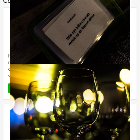
Combineer dit uitje met:
Kolonisten van Catan Lunch Den
Bosch
€ 62,50
Vanaf
p.p. excl. BTW
Vanaf 12 personen ‐ 4 uur en 30 minuten
Holland Tour Guides maakt van de leukste bordspellen
nu City Games die buiten gespeeld kunnen worden! Bij
ons reserveer je voor ieder gezelschap de Kolonisten
van Catan ...
Favoriet
LEES MEER
Hunted Tablet Lunchgame in
Enschede
€ 62,50
Vanaf
p.p. excl. BTW
Vanaf 12 personen ‐ 4 uur en 30 minuten