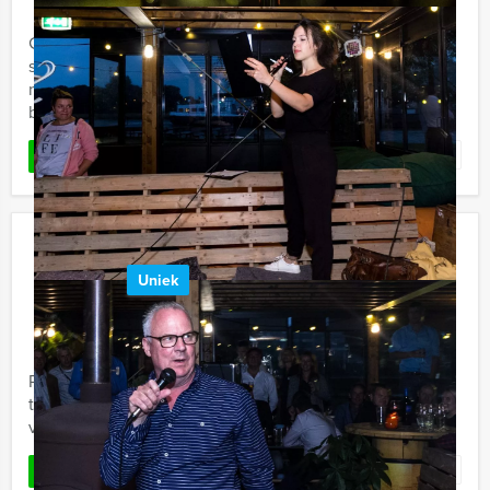
Gezellig eten en drinken en tussendoor een spannend
stadsspel spelen. Dat klinkt als de ideale
middagbesteding of niet? Wij van Holland Tour Guides
bieden deze ...
Favoriet
LEES MEER
Rondje Rotterdam
Uniek
€ 99,50
Vanaf
p.p. excl. BTW
Vanaf 12 personen ‐ 6 uur
Rotterdam heeft naast de haven zeer veel interessants
te bieden. Vandaag is uw Holland Tour Guides gids uw
vakkundige loods, in het uitje 'Rondje Rotterdam'.
Favoriet
LEES MEER