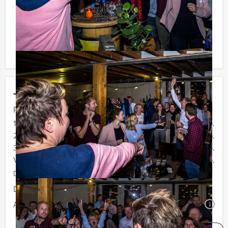
spelevenementen. Informeer naar de mogelijkheden!
Komt u niet aan het minimale aantal deelnemers? Als u
bereid bent voor het minimale aantal te betalen, kunt u
ook gewoon voor minder personen boeken!
Jouw uitje
Prijs :
12 - 19 personen
€ 34,50 p.p.
20 - 29 personen
€ 32,50 p.p.
30 - 39 personen
€ 29,50 p.p.
Vanaf 40 personen
€ 27,50 p.p.
De prijzen zijn exclusief BTW
Duur:
2 uur en 30 minuten
Aantal:
Minimaal 12 personen
i
Geheel vrijblijvend