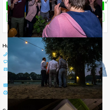
OFFERTE AANVRAGEN
RESERVEREN
Ik heb een vraag over dit uitje
Hulp nodig bij het kiezen?
088 428 81 17
Chat met Jeroen
Stuur ons een mailtje
Bel mij terug
Bekijk printbare versie