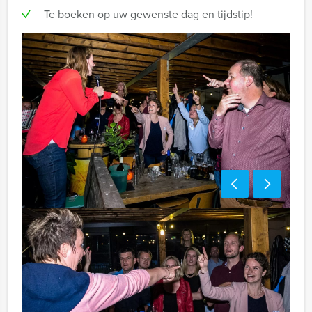
Te boeken op uw gewenste dag en tijdstip!
Tip:
Uiteraard is dit gezellige groepsuitje van Holland Tour
Guides uitstekend te combineren met een heerlijke
lunch vooraf of een uitgebreid diner na afloop. U kunt
dit spel ook combineren met andere