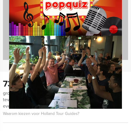
Quizzes
732 uitjes
730
groepen lieten ons de afgelopen maanden weten zeer
tevreden te zijn met de organisatie van het uitje, het
evenement zelf én de begeleiding!
Waarom kiezen voor Holland Tour Guides?