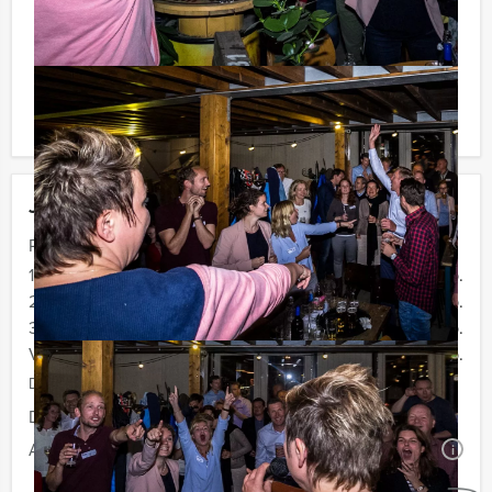
Reservering voor kleinere groepen:
Komt u niet aan het minimale aantal deelnemers? Als u
bereid bent voor het minimale aantal te betalen, kunt u
ook gewoon voor minder personen boeken!
Jouw uitje
Prijs :
12 - 19 personen
€ 62,50 p.p.
20 - 29 personen
€ 59,50 p.p.
30 - 39 personen
€ 56,50 p.p.
Vanaf 40 personen
€ 54,50 p.p.
De prijzen zijn exclusief BTW
Duur:
3 uur en 30 minuten
Aantal:
Minimaal 12 personen
i
Geheel vrijblijvend