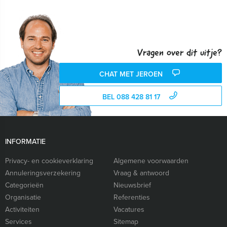
Vragen over dit uitje?
CHAT MET JEROEN
BEL 088 428 81 17
INFORMATIE
Privacy- en cookieverklaring
Algemene voorwaarden
Annuleringsverzekering
Vraag & antwoord
Categorieën
Nieuwsbrief
Organisatie
Referenties
Activiteiten
Vacatures
Services
Sitemap