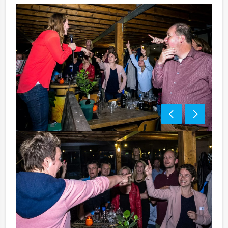
Tip:
Niet telkens uw knip hoeven trekken om uw drankje af
te rekenen? Voor € 13,50 per persoon per uur (excl.
BTW) kunt u gebruikmaken van het drankarrangement,
waarbij u onbeperkt kunt genieten van bier, fris,
huiswijn, koffie en thee. En... zo komt u ook achteraf
niet voor verrassingen te staan!