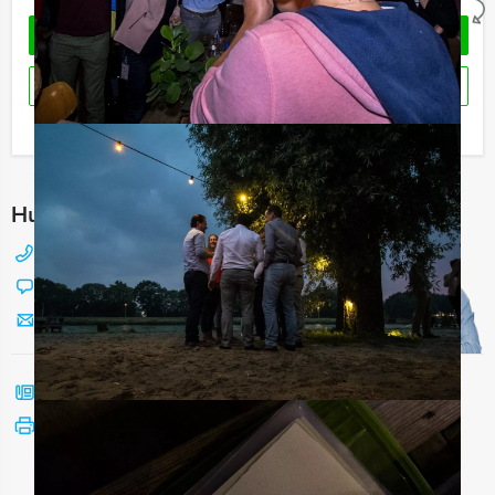
OFFERTE AANVRAGEN
RESERVEREN
Ik heb een vraag over dit uitje
Hulp nodig bij het kiezen?
088 428 81 17
Chat met Jeroen
Stuur ons een mailtje
Bel mij terug
Bekijk printbare versie