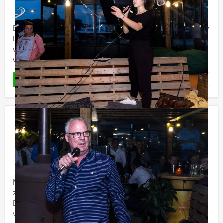
Beleef in Almere met Holland Tour Guides de Crime City
Dinner game: een supermodern, virtueel GPS spel dat
we afwisselen met een heerlijk drie gangen diner,
waarbij drie ...
Favoriet
LEES MEER
GPS Speurtocht Breda
€ 22,50
Vanaf
p.p. excl. BTW
Vanaf 12 personen ‐ 2 uur en 30 minuten
Met deze GPS Speurtocht van Holland Tour Guides
zorgen wij dat u binnen no-time de weg weet in
Breda. Door middel van een GPS apparaat en leuke
vragen zullen wij uw ...