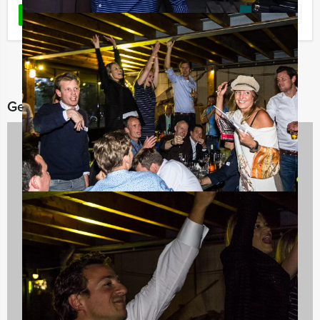
Favoriet
LEES MEER
Gerelateerde categorieën
Dagarrangementen
970 uitjes