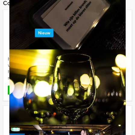
Combineer dit uitje met:
Sherlock Holmes Tablet Game
Leiden
Nieuw
€ 27,50
Vanaf
p.p. excl. BTW
Vanaf 12 personen ‐ 2 uur en 30 minuten
Holland Tour Guides komt nu met een spectaculaire
virtuele game in het centrum van Leiden. De politie
heeft dringend jullie hulp nodig om een lastige
moordzaak op te ...
Favoriet
LEES MEER
Crime City Dinner in Almere
€ 64,50
Vanaf
p.p. excl. BTW
Vanaf 12 personen ‐ 4 uur en 30 minuten