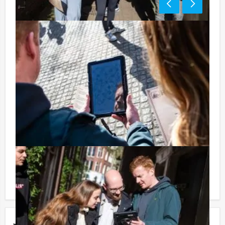
Tip:
Niet telkens uw knip hoeven trekken om uw drankje af
te rekenen? Voor € 13,50 per persoon per uur (excl.
BTW) kunt u gebruikmaken van het drankarrangement,
waarbij u onbeperkt kunt genieten van bier, fris,
huiswijn, koffie en thee. En… zo komt u ook achteraf
niet voor verrassingen te staan!
Reservering voor kleinere groepen:
Komt u niet aan het minimale aantal deelnemers voor
deze activiteit? Als u bereid bent voor het minimale
aantal te betalen, kunt u ook gewoon voor minder
personen boeken!
Jouw uitje