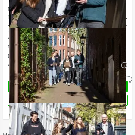
Prijs :
12 - 19 personen
€ 72,50 p.p.
20 - 29 personen
€ 69,50 p.p.
30 - 39 personen
€ 66,50 p.p.
Vanaf 40 personen
€ 64,50 p.p.
De prijzen zijn exclusief BTW
Duur:
4 uur en 30 minuten
Aantal:
Minimaal 12 personen
i
Geheel vrijblijvend
OFFERTE AANVRAGEN
RESERVEREN
Ik heb een vraag over dit uitje
Hulp nodig bij het kiezen?