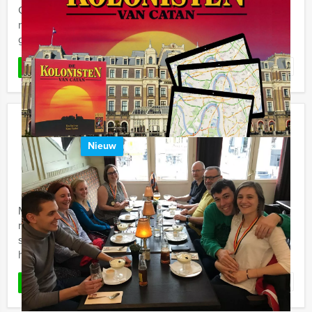
Guides in Zwolle wordt uw kennis over de Nederlandse
muziek en algemene geschiedenis even op de proef
gesteld. De ...
Favoriet
LEES MEER
Empire City Tablet Game Tilburg
Nieuw
€ 27,50
Vanaf
p.p. excl. BTW
Vanaf 12 personen ‐ 2 uur en 30 minuten
Maak kennis met deze uitdagende game, die Europa
razendsnel verovert. Geen zin in een standaard
spelprogramma in de stad? Deze virtuele game is
hypermodern, waarbij ...
Favoriet
LEES MEER