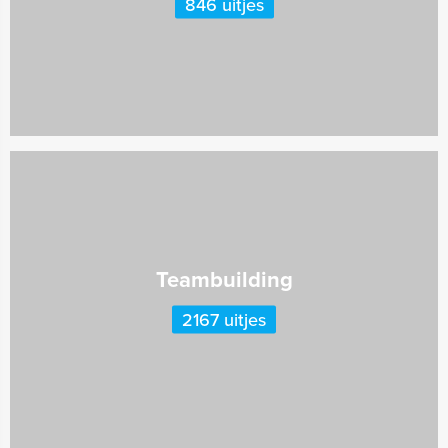
846 uitjes
Teambuilding
2167 uitjes