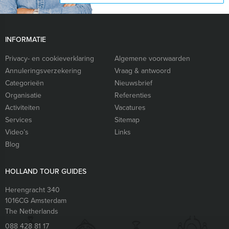
INFORMATIE
Privacy- en cookieverklaring
Algemene voorwaarden
Annuleringsverzekering
Vraag & antwoord
Categorieën
Nieuwsbrief
Organisatie
Referenties
Activiteiten
Vacatures
Services
Sitemap
Video’s
Links
Blog
HOLLAND TOUR GUIDES
Herengracht 340
1016CG
Amsterdam
The Netherlands
088 428 81 17