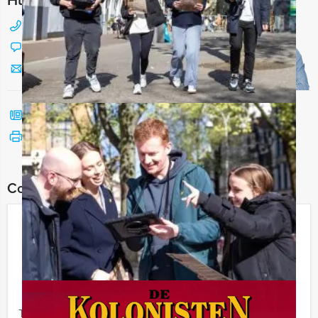
088 428 81 17
Chat met Jeroen
Stuur ons een mailtje
Bel mij terug
Bekijk printbare versie
Combineer dit uitje met:
Ik Hou Van Holland Quiz Zwolle
€ 27,50
Vanaf
p.p. excl. BTW
Vanaf 12 personen ‐ 2 uur
Tijdens de Ik Hou Van Holland Quiz van Holland Tour