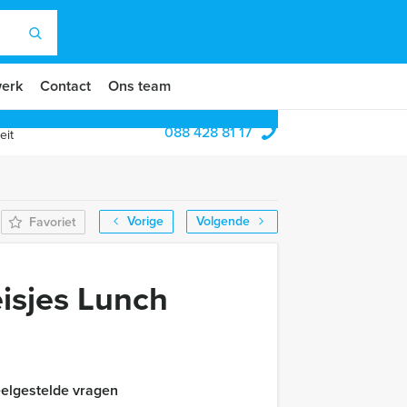
erk
Contact
Ons team
088 428 81 17
eit
Vorige
Volgende
Favoriet
isjes Lunch
elgestelde vragen