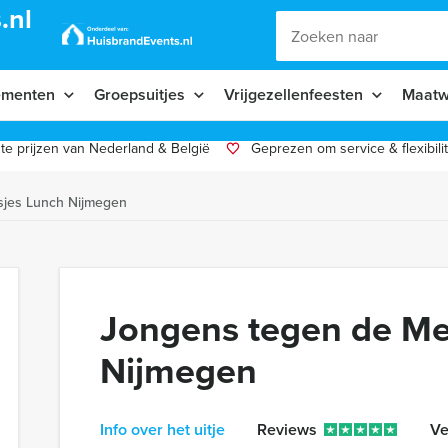
.nl
ementen
Groepsuitjes
Vrijgezellenfeesten
Maatw
te prijzen van Nederland & België
Geprezen om service & flexibilit
sjes Lunch Nijmegen
Jongens tegen de Me
Nijmegen
Info over het uitje
Reviews
Ve