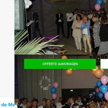
Handige tip:
Niet telkens uw knip hoeven trekken om uw drankj
persoon per uur (excl. BTW) kunt u gebruikmaken
onbeperkt kunt genieten van bier, fris, huiswijn, 
niet voor verrassingen te staan!
Komen jullie niet aan het minimale aantal deelnem
minimale aantal te betalen, kan je ook gewoon v
OFFERTE AANVRAGEN
 de Meisjes Heerenveen