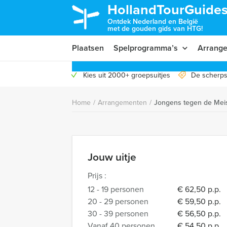
HollandTourGuides
Ontdek Nederland en België
met de gouden gids van HTG!
Plaatsen
Spelprogramma’s
Arrang
Kies uit 2000+ groepsuitjes
De scherps
Home
/
Arrangementen
/
Jongens tegen de Mei
Jouw uitje
Prijs :
12 - 19 personen
€ 62,50 p.p.
20 - 29 personen
€ 59,50 p.p.
30 - 39 personen
€ 56,50 p.p.
Vanaf 40 personen
€ 54,50 p.p.