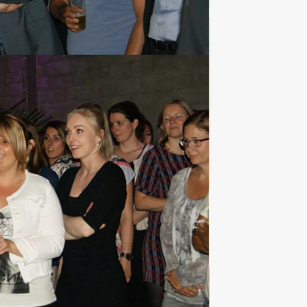
€ 27,50
Vanaf
p.p. excl. BTW
ng Planner! Het is de dag voor het
Favoriet