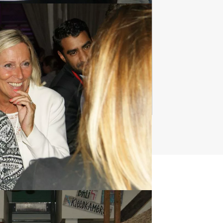
Teambuilding
2167 uitjes
t uitje?
BEL 088 428 81 17