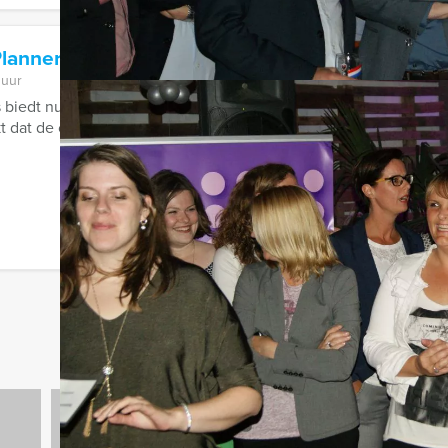
lanner Tablet Game Den Bosch
 uur
 biedt nu het meest bijzondere vrijgezellenuitje aan: The Weddi
kt dat de ceremoniemeester er een ...