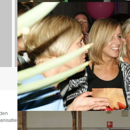
n
Culinaire uitjes
1237 uitjes
Vragen over di
nden
anisatie
e
CHAT MET JEROEN