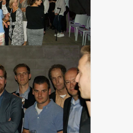
et Jongens tegen de Meisjes spel
Favoriet
€ 64,50
Vanaf
p.p. excl. BTW
nd'. Speel dit avondarrangement met
Favoriet