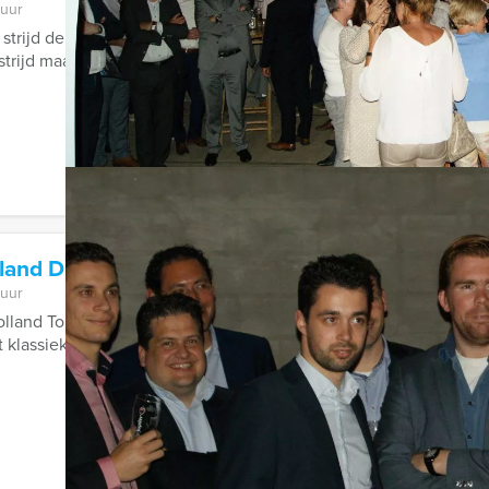
 uur
strijd der seksen los! Vanaf nu kunt u bij Holland Tour Guides h
strijd maar losbarsten!
land Diner Urk
 uur
land Tour Guides in Urk het beroemde tv-spel 'Ik hou van Holla
t klassieke Nederlandse lied, ...