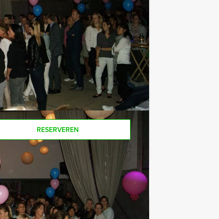
e af te rekenen? Voor € 13,50 per
 van het drankarrangement, waarbij u
koffie en thee. Zo komt u ook achteraf
ers? Als je bereid bent voor het
oor minder personen boeken!
RESERVEREN
€ 27,50
Vanaf
p.p. excl. BTW