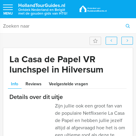
HollandTourGuides.nl
Ontdek Nederland en België
met de gouden gids van HTG!
MENU
La Casa de Papel VR
lunchspel in Hilversum
Info
Reviews
Veelgestelde vragen
Details over dit uitje
Zijn jullie ook een groot fan van
de populaire Netflixserie La Casa
de Papel en hebben jullie jezelf
altijd al afgevraagd hoe het is om
een ultieme roof als deze te