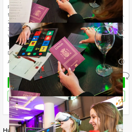
Prijs :
12 - 19 personen
€ 67,50 p.p.
20 - 29 personen
€ 64,50 p.p.
30 - 39 personen
€ 59,50 p.p.
Vanaf 40 personen
€ 57,50 p.p.
De prijzen zijn exclusief BTW
Duur:
3 uur
Aantal:
Minimaal 12 personen
i
Geheel vrijblijvend
OFFERTE AANVRAGEN
RESERVEREN
Ik heb een vraag over dit uitje
Hulp nodig bij het kiezen?