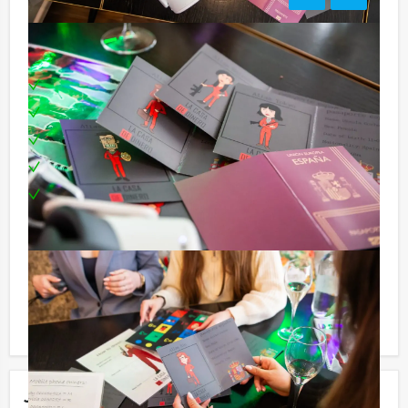
Inclusief:
Professionele begeleiding
Moderne VR-brillen
Uitgebreide lunch
Leuke prijs voor het winnende team
Te boeken op uw gewenste dag en tijdstip!
Minder aantal personen?
Komen jullie niet aan het minimale aantal deelnemers
voor dit groepsuitje? Als je bereid bent voor het
minimale aantal te betalen, kan je ook gewoon voor
minder personen boeken.
Jouw uitje