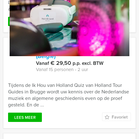
La Casa de Papel en hebben jullie jezelf altijd al
afgevraagd hoe het is om een ultieme roof als deze te ...
Favoriet
LEES MEER
Ik Hou Van Holland Quiz Brugge
(België)
€ 29,50
Vanaf
p.p. excl. BTW
Vanaf 15 personen ‐ 2 uur
Tijdens de Ik Hou van Holland Quiz van Holland Tour
Guides in Brugge wordt uw kennis over de Nederlandse
muziek en algemene geschiedenis even op de proef
gesteld. En de ...
Favoriet
LEES MEER