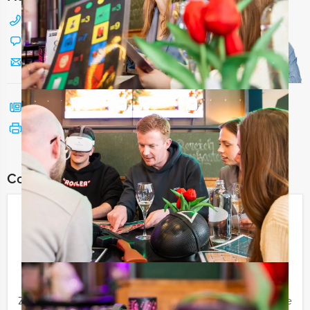
088 428 81 17
Chat met Jeroen
Stuur ons een mailtje
Bel mij terug
Bekijk printbare versie
Combineer dit uitje met:
La Casa de Papel VR lunchspel in
Deventer
€ 57,50
Vanaf
p.p. excl. BTW
Vanaf 12 personen ‐ 3 uur
Zijn jullie ook een groot fan van de populaire Netflixserie