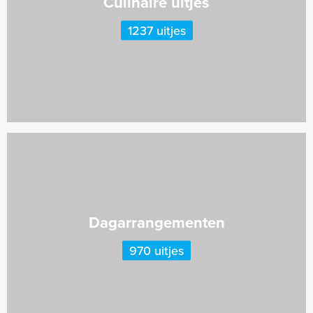
Culinaire uitjes
1237 uitjes
Dagarrangementen
970 uitjes