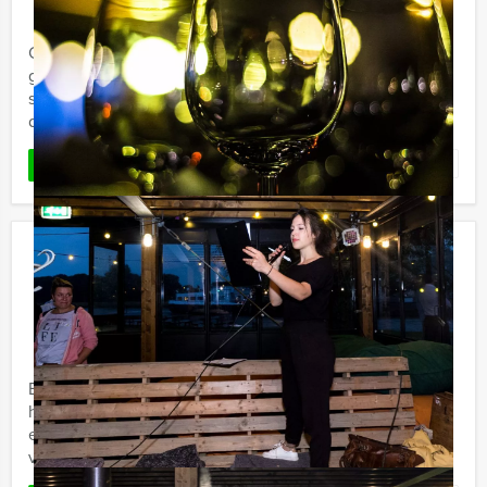
Op zoek naar een ontspannen uitje voor een sportieve
groep? Holland Tour Guides biedt nu een afwisselende
sportquiz aan in een gezellige kroeg in het centrum van
de stad. ...
Favoriet
LEES MEER
PopQuiz Diner Groningen
€ 64,50
Vanaf
p.p. excl. BTW
Vanaf 12 personen ‐ 4 uur
Een Popquiz Diner van Holland Tour Guides is een
heerlijke combinatie van een muzikale kennisquiz en
een eersteklas diner op een toplocatie. Je
vrijgezellenuitje of ...