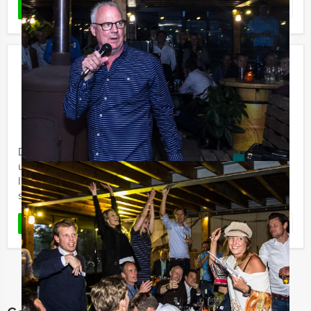
Favoriet
LEES MEER
Wie is de Rat Lunch Zwolle
€ 52,50
Vanaf
p.p. excl. BTW
Vanaf 12 personen ‐ 4 uur en 30 minuten
De Wie is de Rat Lunch van Holland Tour Guides is een
uitdagend spel door de stad, inclusief een heerlijke
lunch in drie verschillende restaurants. Jullie spelen het
spel ...
Favoriet
LEES MEER