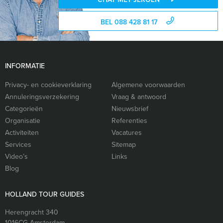
BEL 088 428 81 17
INFORMATIE
Privacy- en cookieverklaring
Algemene voorwaarden
Annuleringsverzekering
Vraag & antwoord
Categorieën
Nieuwsbrief
Organisatie
Referenties
Activiteiten
Vacatures
Services
Sitemap
Video’s
Links
Blog
HOLLAND TOUR GUIDES
Herengracht 340
1016CG
Amsterdam