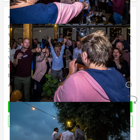
Jouw uitje
Prijs :
12 - 19 personen
€ 36,50 p.p.
20 - 29 personen
€ 33,50 p.p.
30 - 39 personen
€ 29,50 p.p.
Vanaf 40 personen
€ 27,50 p.p.
De prijzen zijn exclusief BTW
Duur:
2 uur
Aantal:
Minimaal 12 personen
i
Geheel vrijblijvend
OFFERTE AANVRAGEN
RESERVEREN
Ik heb een vraag over dit uitje