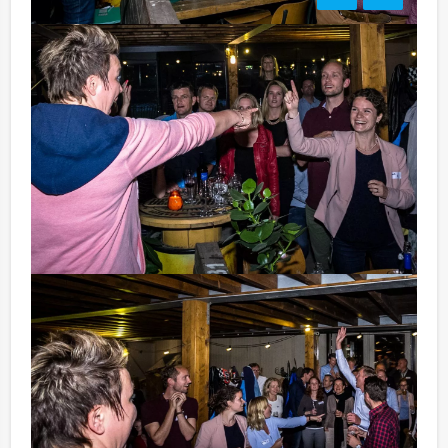
Bezorgkosten:
Heerlen: € 150,00 excl. BTW
Handige Tip:
Niet telkens uw knip hoeven trekken om uw drankje af
te rekenen? Voor € 13,50 per persoon per uur (excl.
BTW) kunt u gebruikmaken van het drankarrangement,
waarbij u onbeperkt kunt genieten van bier, fris,
huiswijn, koffie en thee. Zo komt u ook achteraf niet
voor verrassingen te staan!
Komt u niet aan het minimale aantal deelnemers? Als u
bereid bent voor het minimale aantal te betalen, kunt u
ook gewoon voor minder personen boeken! Deze quiz
kunt u natuurlijk ook perfect combineren met een
diner of een rondvaart. Weinig is onmogelijk!