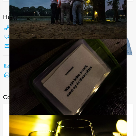
Hulp nodig bij het kiezen?
088 428 81 17
Chat met Jeroen
Stuur ons een mailtje
Bel mij terug
Bekijk printbare versie
Combineer dit uitje met:
De Grote Sportquiz In Arnhem
€ 27,50
Vanaf
p.p. excl. BTW
Vanaf 12 personen ‐ 2 uur