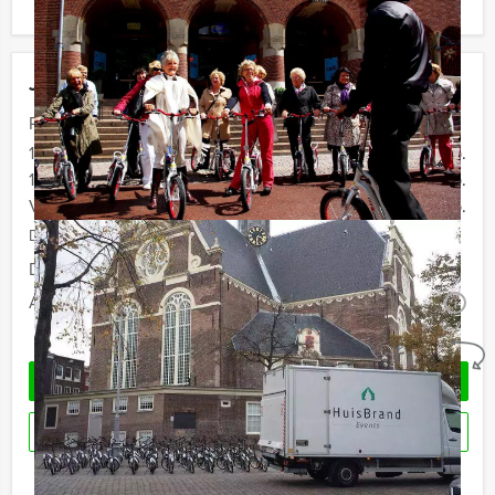
Jouw uitje
Prijs :
12 - 15 personen
€ 79,50 p.p.
16 - 29 personen
€ 76,50 p.p.
Vanaf 30 personen
€ 72,50 p.p.
De prijzen zijn exclusief BTW
Duur:
4 uur
Aantal:
Minimaal 12 personen
i
Geheel vrijblijvend
OFFERTE AANVRAGEN
RESERVEREN
Ik heb een vraag over dit uitje