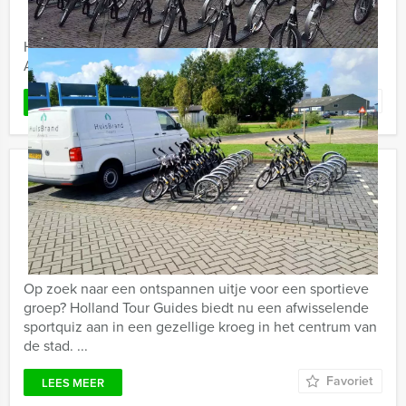
Holland Tour Guides laat u de leukste plekjes van
Almere ontdekken, met de speurtocht door de stad.
Favoriet
LEES MEER
De Grote Sportquiz In Nijmegen
€ 27,50
Vanaf
p.p. excl. BTW
Vanaf 12 personen ‐ 2 uur
Op zoek naar een ontspannen uitje voor een sportieve
groep? Holland Tour Guides biedt nu een afwisselende
sportquiz aan in een gezellige kroeg in het centrum van
de stad. ...
Favoriet
LEES MEER