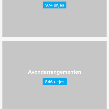
974 uitjes
Avondarrangementen
846 uitjes