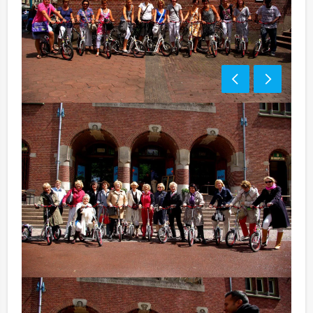
Optioneel:
Niet telkens uw knip hoeven trekken om uw drankje af
te rekenen? Voor € 13,50 per persoon per uur dat u in
het restaurant doorbrengt (excl. BTW) kunt u
gebruikmaken van het drankarrangement, waarbij u
onbeperkt kunt genieten van bier, fris, huiswijn, koffie
en thee. En…zo komt u ook achteraf niet voor
verrassingen te staan!
Komt u niet aan het minimale aantal deelnemers? Als u
bereid bent voor het minimale aantal te betalen, kunt u
ook gewoon voor minder personen boeken!