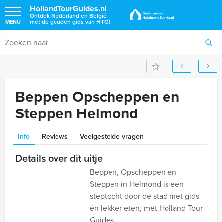
HollandTourGuides.nl
Ontdek Nederland en België
met de gouden gids van HTG!
MENU
Beppen Opscheppen en
Steppen Helmond
Info
Reviews
Veelgestelde vragen
Details over dit uitje
Beppen, Opscheppen en
Steppen in Helmond is een
steptocht door de stad met gids
én lekker eten, met Holland Tour
Guides.