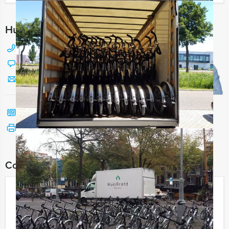
Hulp nodig bij het kiezen?
088 428 81 17
Chat met Jeroen
Stuur ons een mailtje
Bel mij terug
Bekijk printbare versie
Combineer dit uitje met:
Speurtocht Almere
€ 22,50
Vanaf
p.p. excl. BTW
Vanaf 12 personen ‐ 2 uur en 30 minuten