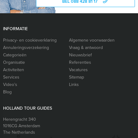
BEL 088 428 81 17
INFORMATIE
Privacy- en cookieverklaring
Algemene voorwaarden
Annuleringsverzekering
Vraag & antwoord
Categorieën
Nieuwsbrief
Organisatie
Referenties
Activiteiten
Vacatures
Services
Sitemap
Video’s
Links
Blog
HOLLAND TOUR GUIDES
Herengracht 340
1016CG
Amsterdam
The Netherlands