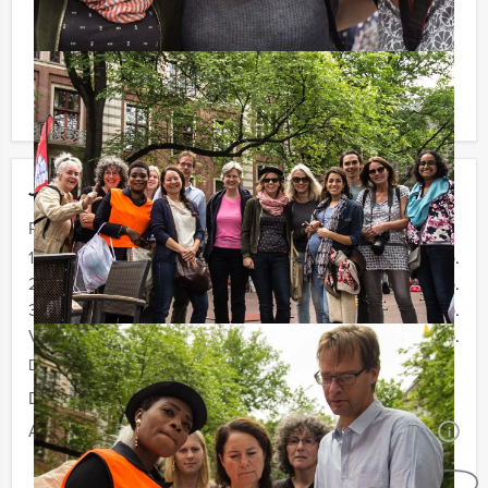
verrassingen te staan!
Komt u niet aan het minimale aantal deelnemers? Als u
bereid bent voor het minimale aantal te betalen, kunt u
ook gewoon voor minder personen boeken.
Jouw uitje
Prijs :
12 - 19 personen
€ 59,50 p.p.
20 - 29 personen
€ 56,50 p.p.
30 - 39 personen
€ 54,50 p.p.
Vanaf 40 personen
€ 52,50 p.p.
De prijzen zijn exclusief BTW
Duur:
4 uur en 30 minuten
Aantal:
Minimaal 12 personen
i
Geheel vrijblijvend