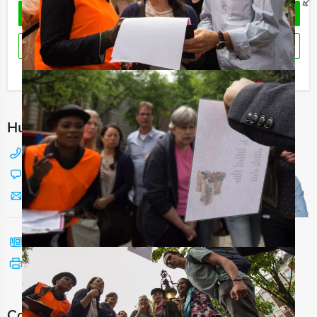
OFFERTE AANVRAGEN
RESERVEREN
Ik heb een vraag over dit uitje
Hulp nodig bij het kiezen?
088 428 81 17
Chat met Jeroen
Stuur ons een mailtje
Bel mij terug
Bekijk printbare versie
Combineer dit uitje met: