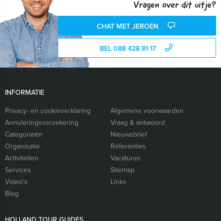
Vragen over dit uitje?
CHAT MET JEROEN
BEL 088 428 81 17
INFORMATIE
Privacy- en cookieverklaring
Algemene voorwaarden
Annuleringsverzekering
Vraag & antwoord
Categorieën
Nieuwsbrief
Organisatie
Referenties
Activiteiten
Vacatures
Services
Sitemap
Video’s
Links
Blog
HOLLAND TOUR GUIDES