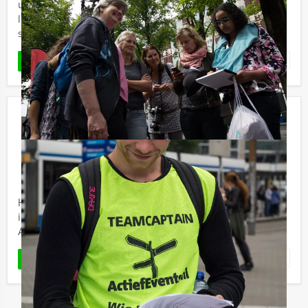
uitdagend spel door de stad, inclusief een heerlijke
lunch in drie verschillende restaurants. Jullie spelen het
spel ...
Favoriet
LEES MEER
Sloepen Rally in Amsterdam
€ 44,50
Vanaf
p.p. excl. BTW
Vanaf 15 personen ‐ 3 uur en 30 minuten
Houd u vast voor de Holland Tour Guides Sloepen Rally
in Amsterdam: met een fluisterboot door de
Amsterdamse grachten en leuke opdrachten uitvoeren.
Favoriet
LEES MEER