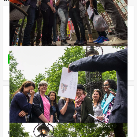
City Adventure in Gouda
€ 27,50
Vanaf
p.p. excl. BTW
Vanaf 12 personen ‐ 2 uur en 30 minuten
Favoriet
LEES MEER
Wie is de Rat Lunch Breda
€ 52,50
Vanaf
p.p. excl. BTW
Vanaf 12 personen ‐ 4 uur en 30 minuten
De Wie is de Rat Lunch van Holland Tour Guides is een