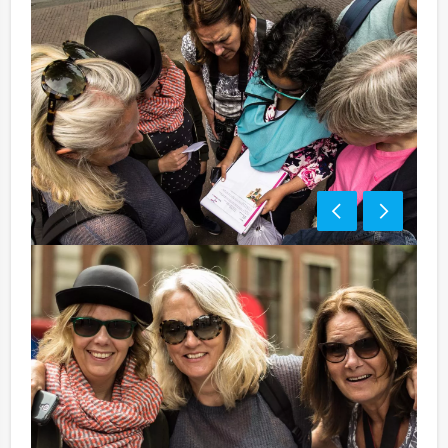
Optioneel:
Niet telkens uw knip hoeven trekken om uw drankje af
te rekenen? Voor € 13,50 per persoon per uur dat u in
het restaurant doorbrengt (excl. BTW) kunt u
gebruikmaken van het drankarrangement, waarbij u
onbeperkt kunt genieten van bier, fris, huiswijn, koffie
en thee. En…zo komt u ook achteraf niet voor