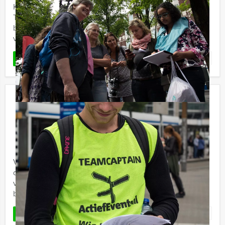
Kent u het tv-programma 'Crazy 88' nog? Bij Holland
Tour Guides in Nijmegen doen we er nog een schepje
bovenop! Doe tien doldwaze opdrachten in het centrum
van de stad en ...
Favoriet
LEES MEER
Ranking the Stars quiz Hoorn
€ 27,50
Vanaf
p.p. excl. BTW
Vanaf 12 personen ‐ 2 uur en 30 minuten
Vanaf nu ook bij Holland Tour Guides te boeken;
de hilarische Ranking the Stars quiz! Bent u klaar om uw
vrienden of collega's te ranken? Alle geheimen zullen
bloot komen ...
Favoriet
LEES MEER