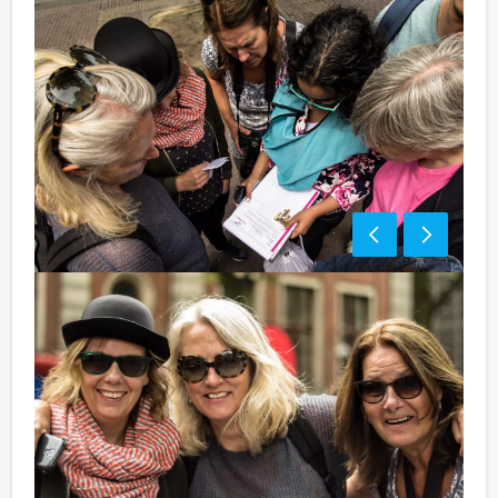
Optioneel:
Niet telkens uw knip hoeven trekken om uw drankje af
te rekenen? Voor € 13,50 per persoon per uur dat u in
het restaurant doorbrengt (excl. BTW) kunt u
gebruikmaken van het drankarrangement, waarbij u
onbeperkt kunt genieten van bier, fris, huiswijn, koffie
en thee. En…zo komt u ook achteraf niet voor