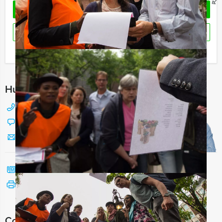
OFFERTE AANVRAGEN
RESERVEREN
Ik heb een vraag over dit uitje
Hulp nodig bij het kiezen?
088 428 81 17
Chat met Jeroen
Stuur ons een mailtje
Bel mij terug
Bekijk printbare versie
Combineer dit uitje met: