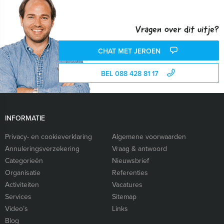
Vragen over dit uitje?
CHAT MET JEROEN
BEL 088 428 81 17
INFORMATIE
Privacy- en cookieverklaring
Algemene voorwaarden
Annuleringsverzekering
Vraag & antwoord
Categorieën
Nieuwsbrief
Organisatie
Referenties
Activiteiten
Vacatures
Services
Sitemap
Video’s
Links
Blog