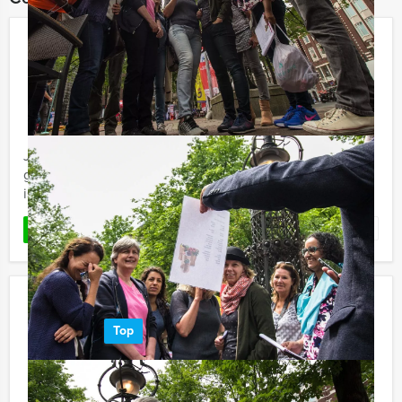
Hunted Tablet Game in Breda
€ 27,50
Vanaf
p.p. excl. BTW
Vanaf 12 personen ‐ 2 uur en 30 minuten
Je bent ontsnapt uit de gevangenis en nu.. direct een
grote slag slaan in het centrum van Breda natuurlijk! Dit
is echter gemakkelijker gezegd dan gedaan, want de ...
Favoriet
LEES MEER
Crazy 88! Nijmegen
Top
€ 22,50
Vanaf
p.p. excl. BTW
Vanaf 12 personen ‐ 2 uur en 30 minuten