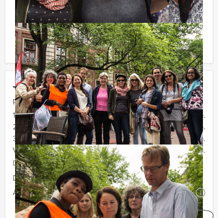
verrassingen te staan!
Komt u niet aan het minimale aantal deelnemers? Als u
bereid bent voor het minimale aantal te betalen, kunt u
ook gewoon voor minder personen boeken.
Jouw uitje
Prijs :
12 - 19 personen
€ 59,50 p.p.
20 - 29 personen
€ 56,50 p.p.
30 - 39 personen
€ 54,50 p.p.
Vanaf 40 personen
€ 52,50 p.p.
De prijzen zijn exclusief BTW
Duur:
4 uur en 30 minuten
Aantal:
Minimaal 12 personen
i
Geheel vrijblijvend