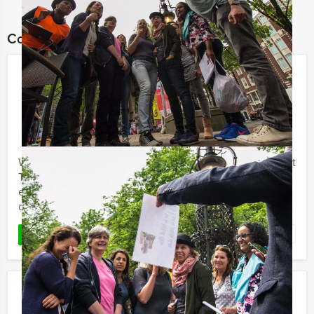
Combineer dit uitje met:
Get The Picture Heerenveen
€ 22,50
Vanaf
p.p. excl. BTW
Vanaf 12 personen ‐ 2 uur en 30 minuten
Welkom in het centrum van Heerenveen, waar u met Get
The Picture van Holland Tour Guides gaat genieten van
een rijk gevulde stadswandeling - fotospeurtocht. Het is
de ...
Favoriet
LEES MEER
Crazy Dinner Nijmegen