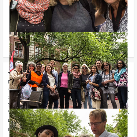
onbeperkt kunt genieten van bier, fris, huiswijn, koffie
en thee. En…zo komt u ook achteraf niet voor
verrassingen te staan!
Komt u niet aan het minimale aantal deelnemers? Als u
bereid bent voor het minimale aantal te betalen, kunt u
ook gewoon voor minder personen boeken.
Jouw uitje
Prijs :
12 - 19 personen
€ 59,50 p.p.
20 - 29 personen
€ 56,50 p.p.
30 - 39 personen
€ 54,50 p.p.
Vanaf 40 personen
€ 52,50 p.p.
De prijzen zijn exclusief BTW
Duur:
4 uur en 30 minuten