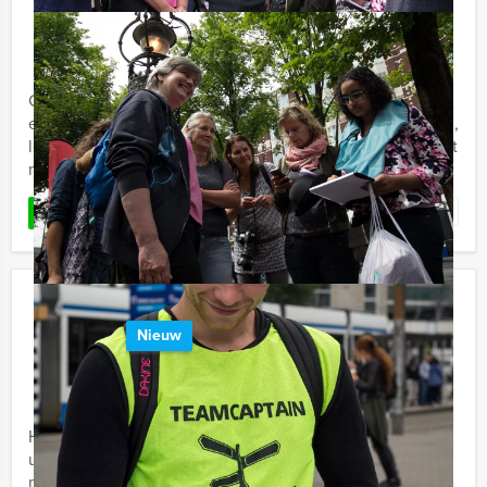
€ 62,50
Vanaf
p.p. excl. BTW
Vanaf 12 personen ‐ 4 uur en 30 minuten
Crazy Dinner Nijmegen, dat is Crazy88 spelen én lekker
eten, met Holland Tour Guides. Doorgedraaid, spannend,
lekker en komisch! Holland Tour Guides komt nu met het
meest ...
Favoriet
LEES MEER
De Grote Voetbalquiz In Eindhoven
Nieuw
€ 27,50
Vanaf
p.p. excl. BTW
Vanaf 12 personen ‐ 2 uur
Holland Tour Guides heeft nu het meest formidabele
uitje voor voetballiefhebbers. Deze quiz biedt net even
meer dan een standaard voetbalquiz. We hebben er