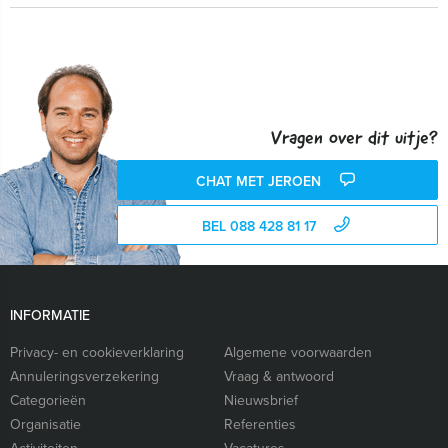
Vragen over dit uitje?
CHAT MET JEROEN
BEL 088 428 81 17
INFORMATIE
Privacy- en cookieverklaring
Algemene voorwaarden
Annuleringsverzekering
Vraag & antwoord
Categorieën
Nieuwsbrief
Organisatie
Referenties