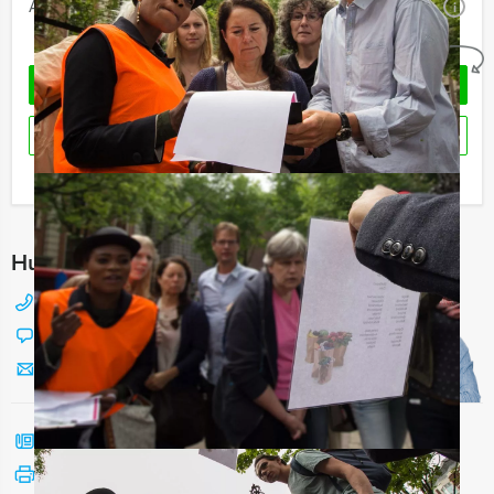
Aantal:
Minimaal 12 personen
i
Geheel vrijblijvend
OFFERTE AANVRAGEN
RESERVEREN
Ik heb een vraag over dit uitje
Hulp nodig bij het kiezen?
088 428 81 17
Chat met Jeroen
Stuur ons een mailtje
Bel mij terug
Bekijk printbare versie