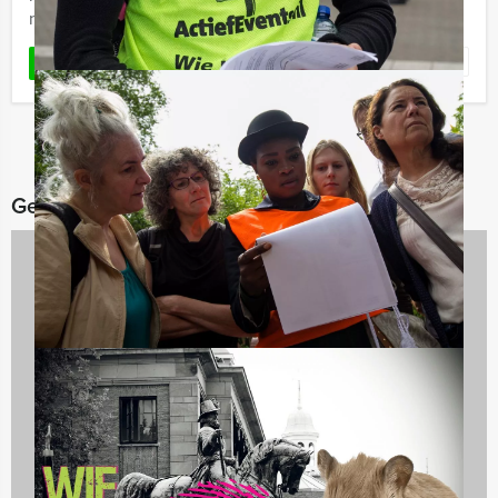
namelijk ...
Favoriet
LEES MEER
Gerelateerde categorieën
Dagarrangementen
970 uitjes