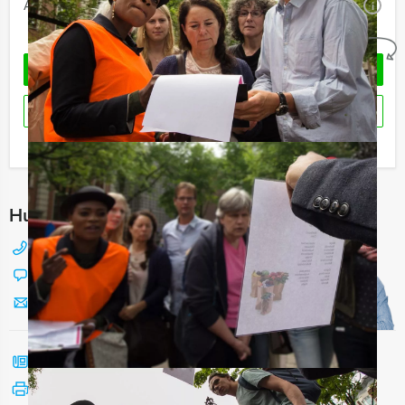
Aantal:
Minimaal 12 personen
i
Geheel vrijblijvend
OFFERTE AANVRAGEN
RESERVEREN
Ik heb een vraag over dit uitje
Hulp nodig bij het kiezen?
088 428 81 17
Chat met Jeroen
Stuur ons een mailtje
Bel mij terug
Bekijk printbare versie