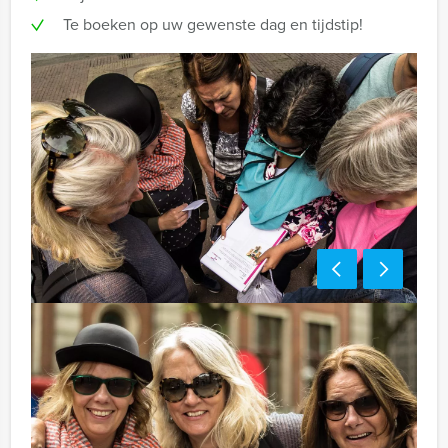
Te boeken op uw gewenste dag en tijdstip!
Optioneel:
Niet telkens uw knip hoeven trekken om uw drankje af
te rekenen? Voor € 13,50 per persoon per uur dat u in
het restaurant doorbrengt (excl. BTW) kunt u
gebruikmaken van het drankarrangement, waarbij u