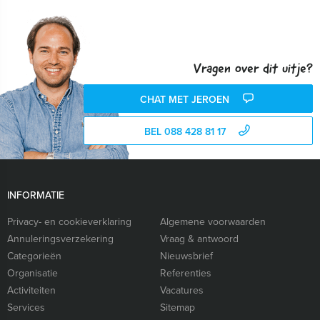
Vragen over dit uitje?
CHAT MET JEROEN
BEL 088 428 81 17
INFORMATIE
Privacy- en cookieverklaring
Algemene voorwaarden
Annuleringsverzekering
Vraag & antwoord
Categorieën
Nieuwsbrief
Organisatie
Referenties
Activiteiten
Vacatures
Services
Sitemap