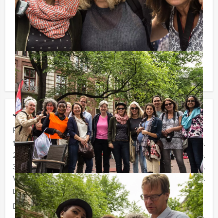
onbeperkt kunt genieten van bier, fris, huiswijn, koffie
en thee. En…zo komt u ook achteraf niet voor
verrassingen te staan!
Komt u niet aan het minimale aantal deelnemers? Als u
bereid bent voor het minimale aantal te betalen, kunt u
ook gewoon voor minder personen boeken.
Jouw uitje
Prijs :
12 - 19 personen
€ 59,50 p.p.
20 - 29 personen
€ 56,50 p.p.
30 - 39 personen
€ 54,50 p.p.
Vanaf 40 personen
€ 52,50 p.p.
De prijzen zijn exclusief BTW
Duur:
4 uur en 30 minuten