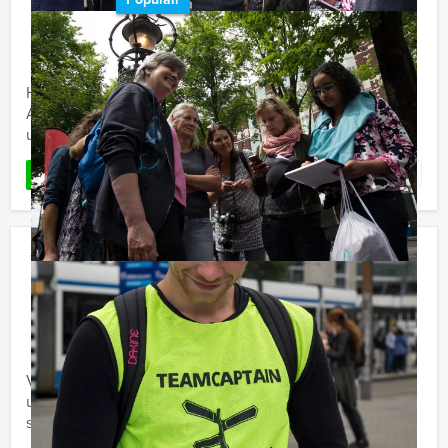
€ 22,50
Vanaf
p.p. excl. BTW
Vanaf 12 personen ‐ 3 uur en 30 minuten
Holland Tour Guides bouwt tijdens de Wie is de Rat in
Arnhem van uw groep een hecht team en laat u allerlei
uitdagende opdrachten doen.
Favoriet
LEES MEER
Jongens tegen de Meisjes Almere
€ 27,50
Vanaf
p.p. excl. BTW
Vanaf 12 personen ‐ 2 uur
Vanmiddag barst de strijd der seksen los! Vanaf nu kunt
u bij Holland Tour Guides het Jongens tegen de Meisjes
spel reserveren. Laat de strijd maar losbarsten!