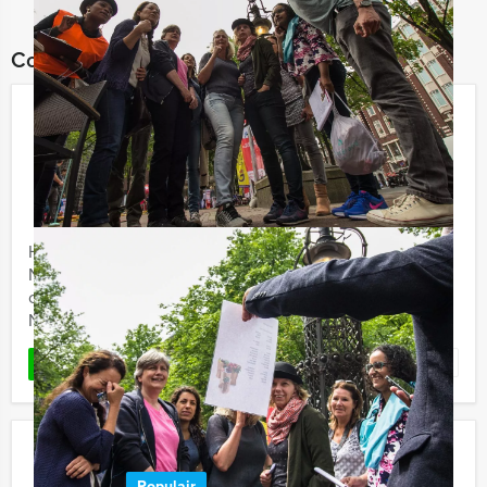
Combineer dit uitje met:
Pubquiz Lunch in Almere
€ 54,50
Vanaf
p.p. excl. BTW
Vanaf 12 personen ‐ 3 uur en 30 minuten
Holland Tour Guides organiseert de gezelligste quiz van
Nederland en België! Zeg maar gerust een unieke
combinatie tussen 'Ik Hou van Holland' en 'Dit was het
Nieuws' ...
Favoriet
LEES MEER
Wie is de Rat in Arnhem
Populair