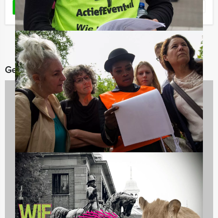
Favoriet
LEES MEER
Gerelateerde categorieën
Dagarrangementen
970 uitjes