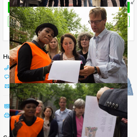
OFFERTE AANVRAGEN
RESERVEREN
Ik heb een vraag over dit uitje
Hulp nodig bij het kiezen?
088 428 81 17
Chat met Jeroen
Stuur ons een mailtje
Bel mij terug
Bekijk printbare versie