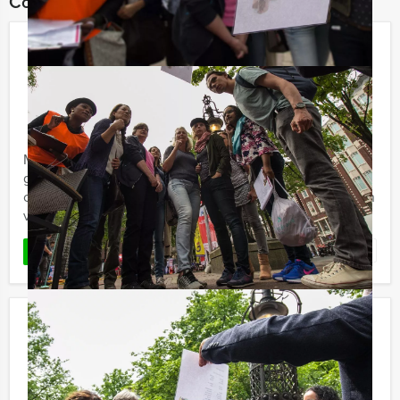
Combineer dit uitje met:
Empire City Brunch Game in
Apeldoorn
€ 62,50
Vanaf
p.p. excl. BTW
Vanaf 12 personen ‐ 4 uur en 30 minuten
Maak in Apeldoorn kennis met de Empire City Brunch
game. Een hypermodern, virtueel GPS spel in
combinatie met een overheerlijke brunch. U kunt kiezen
voor het Empire City ...
Favoriet
LEES MEER
Jongens tegen de Meisjes Lunch
Delft
€ 54,50
Vanaf
p.p. excl. BTW
Vanaf 12 personen ‐ 3 uur en 30 minuten