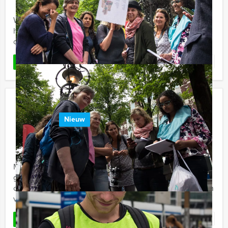
Wie kent het bekende TV programma niet? Misschien is
het momenteel wel de leukste spelshow op TV en het
concept kunnen jullie nu ook boeken als bedrijfs- of ...
Favoriet
LEES MEER
Empire City Brunch Game in Utrecht
Nieuw
€ 62,50
Vanaf
p.p. excl. BTW
Vanaf 12 personen ‐ 4 uur en 30 minuten
Maak in Utrecht kennis met de Empire City Brunch
game. Een hypermodern, virtueel GPS spel in
combinatie met een overheerlijke brunch. U kunt kiezen
voor het Empire City ...
Favoriet
LEES MEER