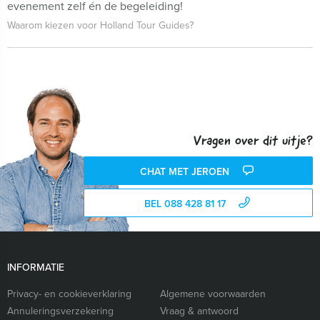
evenement zelf én de begeleiding!
Waarom kiezen voor Holland Tour Guides?
Vragen over dit uitje?
CHAT MET JEROEN
BEL 088 428 81 17
INFORMATIE
Privacy- en cookieverklaring
Algemene voorwaarden
Annuleringsverzekering
Vraag & antwoord