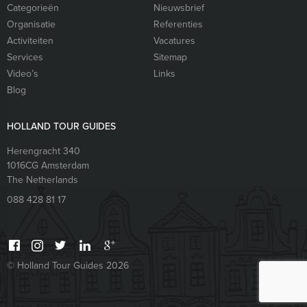
Categorieën
Nieuwsbrief
Organisatie
Referenties
Activiteiten
Vacatures
Services
Sitemap
Video’s
Links
Blog
HOLLAND TOUR GUIDES
Herengracht 340
1016CG
Amsterdam
The Netherlands
088 428 81 17
© Holland Tour Guides 2026