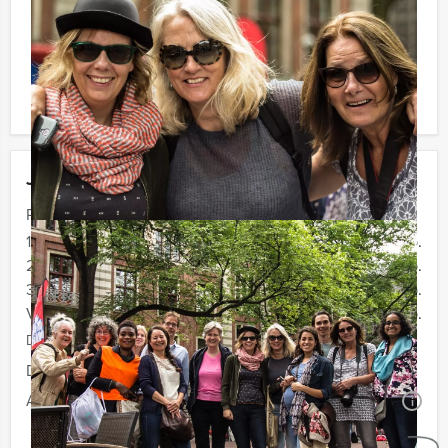
Reservering voor kleinere groepen:
Komt u niet aan het minimale aantal deelnemers voor
dit arrangement? Als u bereid bent voor het minimale
aantal te betalen, kunt u ook gewoon voor minder
personen boeken!
Jouw uitje
Prijs :
12 - 19 personen
€ 29,50 p.p.
20 - 29 personen
€ 27,50 p.p.
30 - 39 personen
€ 24,50 p.p.
Vanaf 40 personen
€ 22,50 p.p.
De prijzen zijn exclusief BTW
Duur:
3 uur en 30 minuten
Aantal:
Minimaal 12 personen
i
Geheel vrijblijvend