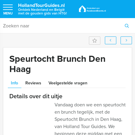
HollandTourGuides.nl
Ontdek Nederland en België
met de gouden gids van HTG!
MENU
Speurtocht Brunch Den
Haag
Info
Reviews
Veelgestelde vragen
Details over dit uitje
Vandaag doen we een speurtocht
en brunch tegelijk, met de
Speurtocht Brunch in Den Haag,
van Holland Tour Guides. We
beginnen deze middag met een