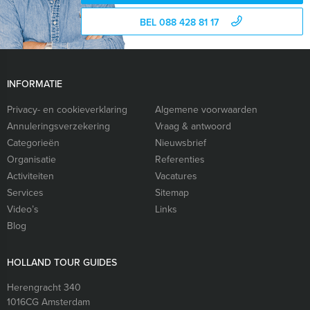
BEL 088 428 81 17
INFORMATIE
Privacy- en cookieverklaring
Algemene voorwaarden
Annuleringsverzekering
Vraag & antwoord
Categorieën
Nieuwsbrief
Organisatie
Referenties
Activiteiten
Vacatures
Services
Sitemap
Video’s
Links
Blog
HOLLAND TOUR GUIDES
Herengracht 340
1016CG
Amsterdam