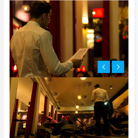
Optioneel:
Niet telkens uw knip hoeven trekken om uw drankje af
te rekenen? Voor € 13,50 per persoon per uur dat u in
het restaurant doorbrengt (excl. BTW) kunt u
gebruikmaken van het drankarrangement, waarbij u
onbeperkt kunt genieten van bier, fris, huiswijn, koffie
en thee. En…zo komt u ook achteraf niet voor