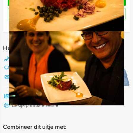
OFFERTE AANVRAGEN
RESERVEREN
Ik heb een vraag over dit uitje
Hulp nodig bij het kiezen?
088 428 81 17
Chat met Jeroen
Stuur ons een mailtje
Bel mij terug
Bekijk printbare versie
Combineer dit uitje met: