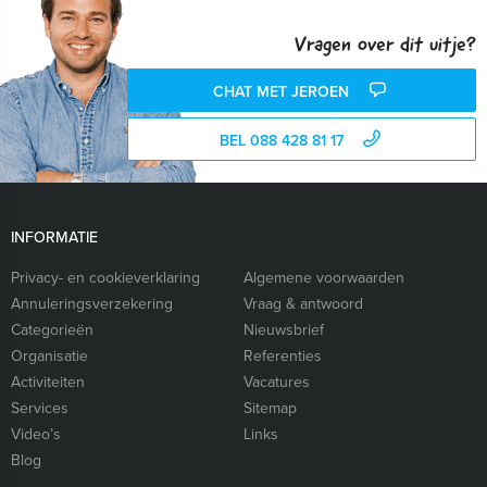
Vragen over dit uitje?
CHAT MET JEROEN
BEL 088 428 81 17
INFORMATIE
Privacy- en cookieverklaring
Algemene voorwaarden
Annuleringsverzekering
Vraag & antwoord
Categorieën
Nieuwsbrief
Organisatie
Referenties
Activiteiten
Vacatures
Services
Sitemap
Video’s
Links
Blog