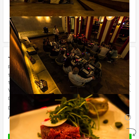
verrassingen te staan!
Komt u niet aan het minimale aantal deelnemers? Als u
bereid bent voor het minimale aantal te betalen, kunt u
ook gewoon voor minder personen boeken!
Jouw uitje
Prijs :
12 - 15 personen
€ 72,50 p.p.
16 - 29 personen
€ 67,50 p.p.
Vanaf 30 personen
€ 64,50 p.p.
De prijzen zijn exclusief BTW
Duur:
4 uur en 30 minuten
Aantal:
Minimaal 12 personen
i
Geheel vrijblijvend