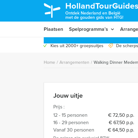
HollandTourGuides
Ontdek Nederland en België
met de gouden gids van HTG!
Plaatsen
Spelprogramma’s
Arrang
Kies uit 2000+ groepsuitjes
De scherps
Home
/
Arrangementen
/
Walking Dinner Medem
Jouw uitje
Prijs :
12 - 15 personen
€ 72,50 p.p.
16 - 29 personen
€ 67,50 p.p.
Vanaf 30 personen
€ 64,50 p.p.