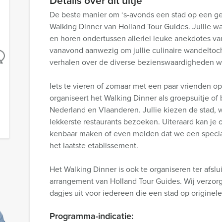
Details over dit uitje
De beste manier om ‘s-avonds een stad op een ge
Walking Dinner van Holland Tour Guides. Jullie wa
en horen ondertussen allerlei leuke anekdotes van 
vanavond aanwezig om jullie culinaire wandeltocht
verhalen over de diverse bezienswaardigheden wa
Iets te vieren of zomaar met een paar vrienden op
organiseert het Walking Dinner als groepsuitje of b
Nederland en Vlaanderen. Jullie kiezen de stad, wi
lekkerste restaurants bezoeken. Uiteraard kan je 
kenbaar maken of even melden dat we een specia
het laatste etablissement.
Het Walking Dinner is ook te organiseren ter afslu
arrangement van Holland Tour Guides. Wij verzor
dagjes uit voor iedereen die een stad op originel
Programma-indicatie: