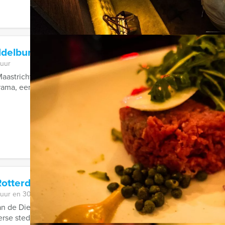
ddelburg
 uur
aastricht en van Brugge tot Enschede, de PubQuiz van Holland 
ma, een cross-over tussen Ik ...
Rotterdam
 uur en 30 minuten
an de Dienst Landelijke Recherche en beleef het spannendste gr
verse steden in Nederland en ...