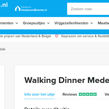
.nl
ementen
Groepsuitjes
Vrijgezellenfeesten
Maatw
te prijzen van Nederland & België
Geprezen om service & flexibilit
blik
Walking Dinner Med
Info over het uitje
Reviews
Ve