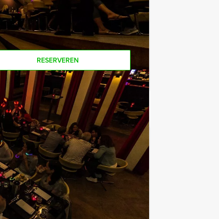
Als u bereid bent voor het minimale
r personen boeken!
RESERVEREN
€ 64,50
Vanaf
p.p. excl. BTW
. Speel dit avondarrangement met