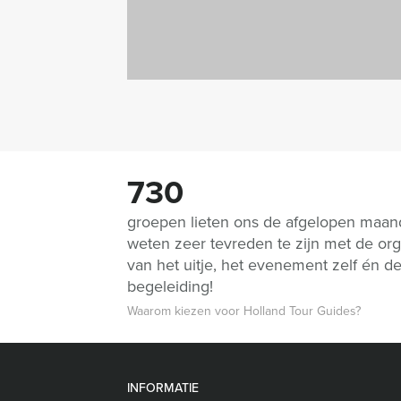
730
groepen lieten ons de afgelopen maa
weten zeer tevreden te zijn met de org
van het uitje, het evenement zelf én d
begeleiding!
Waarom kiezen voor Holland Tour Guides?
INFORMATIE