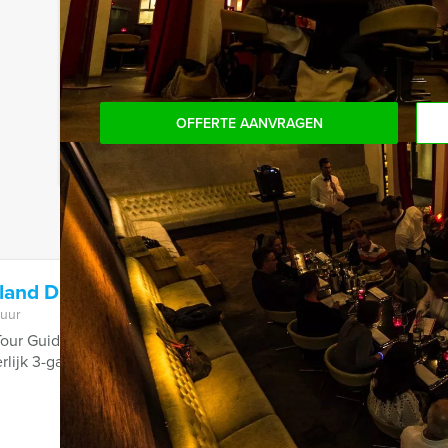
Komt u niet aan het minimale aantal deelnemers? 
aantal te betalen, kunt u ook gewoon voor minde
OFFERTE AANVRAGEN
land Diner in Almere
 uur
our Guides in Almere het beroemde tv-spel 'ik hou van holland'
rlijk 3-gangen diner.