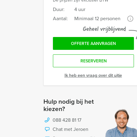
De prijzen zijn exclusief BTW
Duur:
4 uur
Aantal:
Minimaal 12 personen
i
Geheel vrijblijvend
OFFERTE AANVRAGEN
RESERVEREN
Ik heb een vraag over dit uitje
Hulp nodig bij het
kiezen?
088 428 81 17
Chat met Jeroen