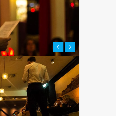
e af te rekenen? Voor € 13,50 per
gt (excl. BTW) kunt u gebruikmaken van
ieten van bier, fris, huiswijn, koffie
assingen te staan!