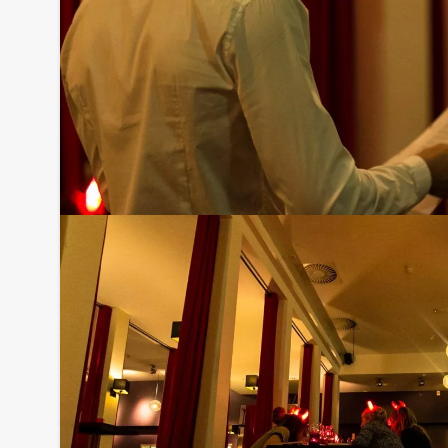
Optioneel:
Niet telkens uw knip hoeven trekken om uw drankj
persoon per uur dat u in het restaurant doorbren
het drankarrangement, waarbij u onbeperkt kunt gen
en thee. En…zo komt u ook achteraf niet voor verr