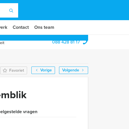
erk
Contact
Ons team
088 428 81 17
eit
Vorige
Volgende
Favoriet
emblik
elgestelde vragen