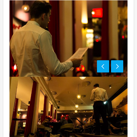
Optioneel:
Niet telkens uw knip hoeven trekken om uw drankje af
te rekenen? Voor € 13,50 per persoon per uur dat u in
het restaurant doorbrengt (excl. BTW) kunt u
gebruikmaken van het drankarrangement, waarbij u
onbeperkt kunt genieten van bier, fris, huiswijn, koffie
en thee. En…zo komt u ook achteraf niet voor