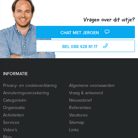
Vragen over dit uitje?
CHAT MET JEROEN
BEL 088 428 81 17
INFORMATIE
Privacy- en cookieverklaring
Algemene voorwaarden
Annuleringsverzekering
Vraag & antwoord
Categorieën
Nieuwsbrief
Organisatie
Referenties
Activiteiten
Vacatures
Services
Sitemap
Video’s
Links
Blog