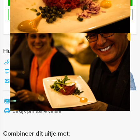
OFFERTE AANVRAGEN
RESERVEREN
Ik heb een vraag over dit uitje
Hulp nodig bij het kiezen?
088 428 81 17
Chat met Jeroen
Stuur ons een mailtje
Bel mij terug
Bekijk printbare versie
Combineer dit uitje met: