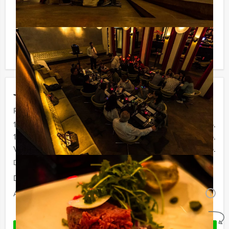
verrassingen te staan!
Komt u niet aan het minimale aantal deelnemers? Als u
bereid bent voor het minimale aantal te betalen, kunt u
ook gewoon voor minder personen boeken!
Jouw uitje
Prijs :
12 - 15 personen
€ 72,50 p.p.
16 - 29 personen
€ 67,50 p.p.
Vanaf 30 personen
€ 64,50 p.p.
De prijzen zijn exclusief BTW
Duur:
4 uur en 30 minuten
Aantal:
Minimaal 12 personen
i
Geheel vrijblijvend