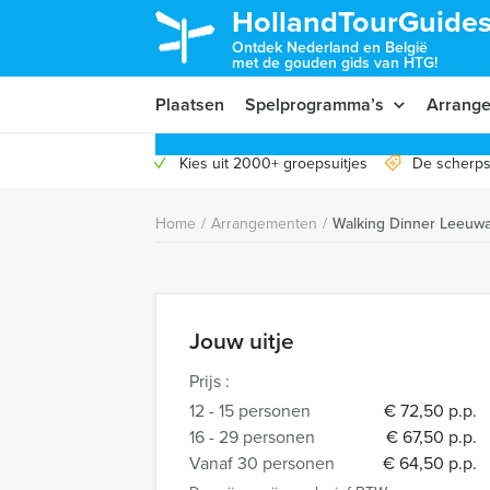
HollandTourGuides
Ontdek Nederland en België
met de gouden gids van HTG!
Plaatsen
Spelprogramma’s
Arrang
Kies uit 2000+ groepsuitjes
De scherps
Home
/
Arrangementen
/
Walking Dinner Leeuw
Jouw uitje
Prijs :
12 - 15 personen
€ 72,50 p.p.
16 - 29 personen
€ 67,50 p.p.
Vanaf 30 personen
€ 64,50 p.p.