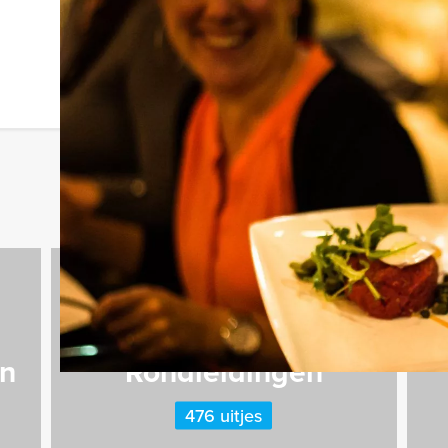
n
Rondleidingen
476 uitjes