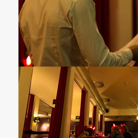
Optioneel:
Niet telkens uw knip hoeven trekken om uw drankj
persoon per uur dat u in het restaurant doorbren
het drankarrangement, waarbij u onbeperkt kunt gen
en thee. En…zo komt u ook achteraf niet voor verr