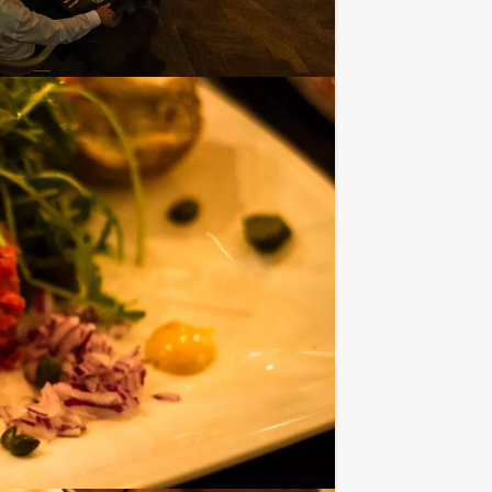
Favoriet
€ 27,50
Vanaf
p.p. excl. BTW
 kennis over de Nederlandse muziek en
Favoriet
€ 62,50
Vanaf
p.p. excl. BTW
des: een hypermodern, virtueel GPS spel