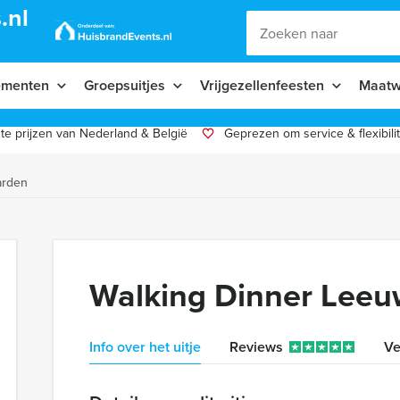
.nl
ementen
Groepsuitjes
Vrijgezellenfeesten
Maatw
te prijzen van Nederland & België
Geprezen om service & flexibilit
arden
Walking Dinner Lee
Info over het uitje
Reviews
Ve