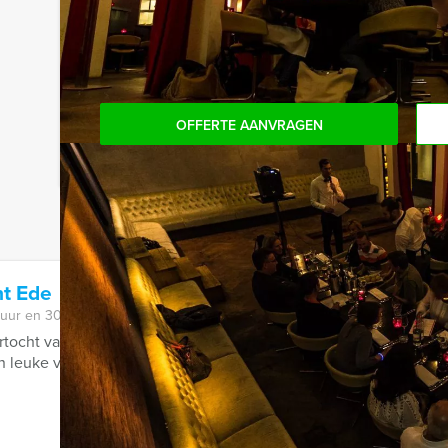
Komt u niet aan het minimale aantal deelnemers? 
aantal te betalen, kunt u ook gewoon voor minde
OFFERTE AANVRAGEN
t Ede
 uur en 30 minuten
ocht van Holland Tour Guides zorgen wij dat u binnen no-time
 leuke vragen zullen wij uw kennis ...