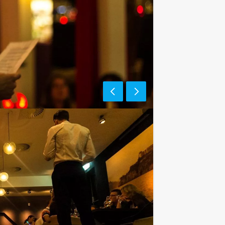
e af te rekenen? Voor € 13,50 per
gt (excl. BTW) kunt u gebruikmaken van
ieten van bier, fris, huiswijn, koffie
assingen te staan!