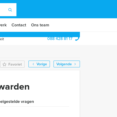
erk
Contact
Ons team
088 428 81 17
eit
Vorige
Volgende
Favoriet
uwarden
elgestelde vragen