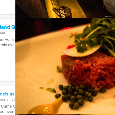
lland Quiz Deventer
 uur
an Holland Quiz van Holland Tour Guides in Deventer wordt uw
is even op de proef gesteld. De ...
unch in Scheveningen
 uur en 30 minuten
 Crime City Brunch Game in Scheveningen van Holland Tour Gui
en overheerlijk 3-gangen brunch.