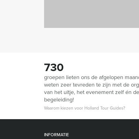
730
groepen lieten ons de afgelopen maa
weten zeer tevreden te zijn met de org
van het uitje, het evenement zelf én d
begeleiding!
Waarom kiezen voor Holland Tour Guides?
INFORMATIE