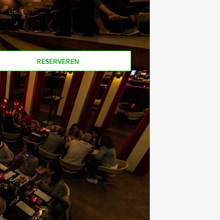
Als u bereid bent voor het minimale
r personen boeken!
RESERVEREN
€ 22,50
Vanaf
p.p. excl. BTW
 de weg weet in Ede. Door middel van