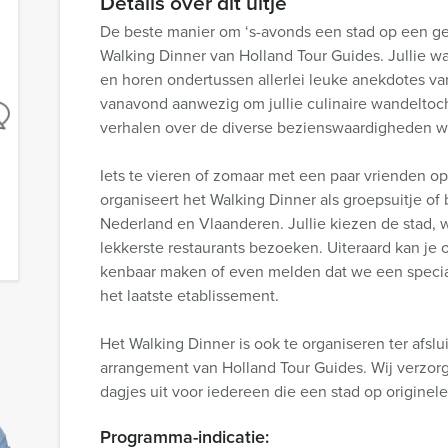
Details over dit uitje
De beste manier om ‘s-avonds een stad op een ge
Walking Dinner van Holland Tour Guides. Jullie wa
en horen ondertussen allerlei leuke anekdotes van 
vanavond aanwezig om jullie culinaire wandeltocht
verhalen over de diverse bezienswaardigheden wa
Iets te vieren of zomaar met een paar vrienden op
organiseert het Walking Dinner als groepsuitje of b
Nederland en Vlaanderen. Jullie kiezen de stad, wi
lekkerste restaurants bezoeken. Uiteraard kan je 
kenbaar maken of even melden dat we een specia
het laatste etablissement.
Het Walking Dinner is ook te organiseren ter afslu
arrangement van Holland Tour Guides. Wij verzor
dagjes uit voor iedereen die een stad op originel
Programma-indicatie: