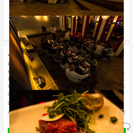
verrassingen te staan!
Komt u niet aan het minimale aantal deelnemers? Als u
bereid bent voor het minimale aantal te betalen, kunt u
ook gewoon voor minder personen boeken!
Jouw uitje
Prijs :
12 - 15 personen
€ 72,50 p.p.
16 - 29 personen
€ 67,50 p.p.
Vanaf 30 personen
€ 64,50 p.p.
De prijzen zijn exclusief BTW
Duur:
4 uur
Aantal:
Minimaal 12 personen
i
Geheel vrijblijvend