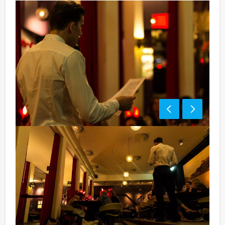
Optioneel:
Niet telkens uw knip hoeven trekken om uw drankje af
te rekenen? Voor € 13,50 per persoon per uur dat u in
het restaurant doorbrengt (excl. BTW) kunt u
gebruikmaken van het drankarrangement, waarbij u
onbeperkt kunt genieten van bier, fris, huiswijn, koffie
en thee. En…zo komt u ook achteraf niet voor