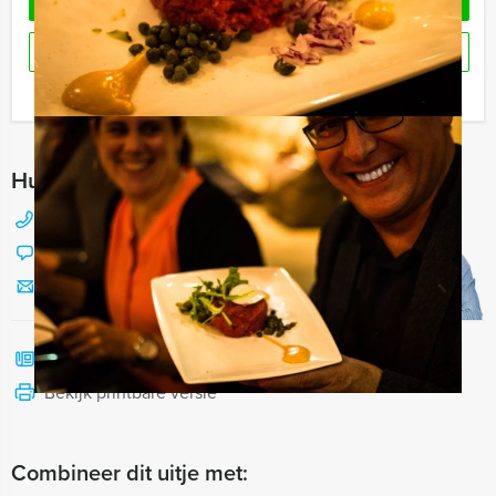
OFFERTE AANVRAGEN
RESERVEREN
Ik heb een vraag over dit uitje
Hulp nodig bij het kiezen?
088 428 81 17
Chat met Jeroen
Stuur ons een mailtje
Bel mij terug
Bekijk printbare versie
Combineer dit uitje met: