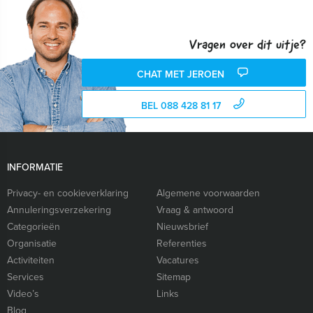
Vragen over dit uitje?
CHAT MET JEROEN
BEL 088 428 81 17
INFORMATIE
Privacy- en cookieverklaring
Algemene voorwaarden
Annuleringsverzekering
Vraag & antwoord
Categorieën
Nieuwsbrief
Organisatie
Referenties
Activiteiten
Vacatures
Services
Sitemap
Video’s
Links
Blog