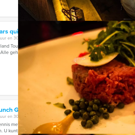
ars quiz Alkmaar
 uur en 30 minuten
lland Tour Guides te boeken; de hilarische Ranking the Stars qui
 Alle geheimen zullen bloot komen ...
runch Game in Deventer
 uur en 30 minuten
ennis met de Empire City Brunch game. Een hypermodern, virtue
. U kunt kiezen voor het Empire City ...