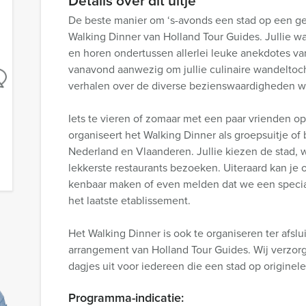
Details over dit uitje
De beste manier om ‘s-avonds een stad op een ge
Walking Dinner van Holland Tour Guides. Jullie wa
en horen ondertussen allerlei leuke anekdotes van 
vanavond aanwezig om jullie culinaire wandeltocht
verhalen over de diverse bezienswaardigheden wa
Iets te vieren of zomaar met een paar vrienden op
organiseert het Walking Dinner als groepsuitje of b
Nederland en Vlaanderen. Jullie kiezen de stad, wi
lekkerste restaurants bezoeken. Uiteraard kan je 
kenbaar maken of even melden dat we een specia
het laatste etablissement.
Het Walking Dinner is ook te organiseren ter afslu
arrangement van Holland Tour Guides. Wij verzor
dagjes uit voor iedereen die een stad op originel
Programma-indicatie: