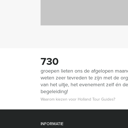
730
groepen lieten ons de afgelopen maa
weten zeer tevreden te zijn met de org
van het uitje, het evenement zelf én d
begeleiding!
Waarom kiezen voor Holland Tour Guides?
INFORMATIE