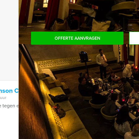
Komt u niet aan het minimale aantal deelnemers? 
aantal te betalen, kunt u ook gewoon voor minde
OFFERTE AANVRAGEN
nson City Game in Breda
 uur
ie tegen elkaar strijden tijdens Expeditie Robinson City Game in 