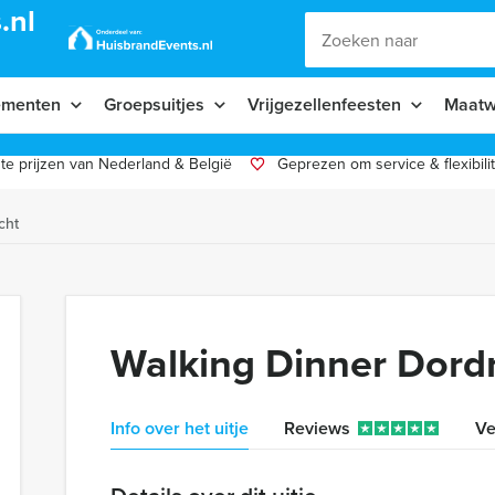
.nl
ementen
Groepsuitjes
Vrijgezellenfeesten
Maatw
te prijzen van Nederland & België
Geprezen om service & flexibilit
cht
Walking Dinner Dord
Info over het uitje
Reviews
Ve