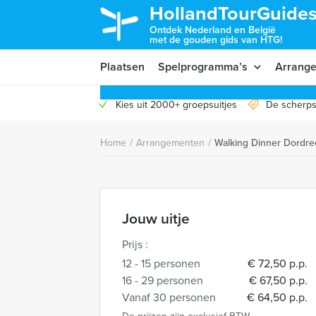
HollandTourGuides
Ontdek Nederland en België
met de gouden gids van HTG!
Plaatsen
Spelprogramma’s
Arrang
Kies uit 2000+ groepsuitjes
De scherps
Home
/
Arrangementen
/
Walking Dinner Dordre
Jouw uitje
Prijs :
12 - 15 personen
€ 72,50 p.p.
16 - 29 personen
€ 67,50 p.p.
Vanaf 30 personen
€ 64,50 p.p.