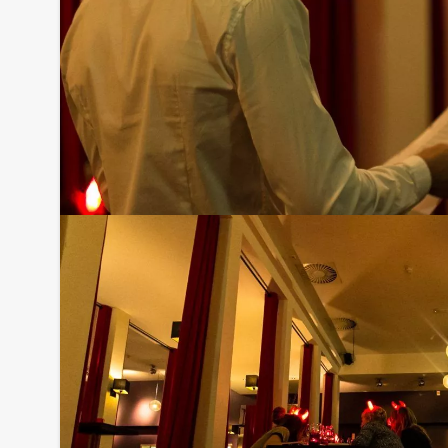
Optioneel:
Niet telkens uw knip hoeven trekken om uw drankj
persoon per uur dat u in het restaurant doorbren
het drankarrangement, waarbij u onbeperkt kunt gen
en thee. En…zo komt u ook achteraf niet voor verr