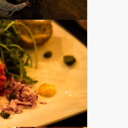
Favoriet
€ 27,50
Vanaf
p.p. excl. BTW
z! Bent u klaar om uw vrienden of
Favoriet
€ 62,50
Vanaf
p.p. excl. BTW
el GPS spel in combinatie met een