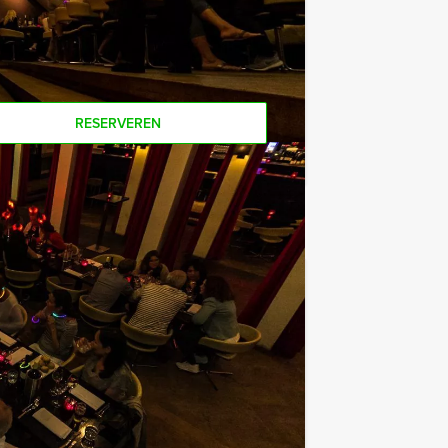
Als u bereid bent voor het minimale
r personen boeken!
RESERVEREN
€ 24,50
Vanaf
p.p. excl. BTW
Breda!