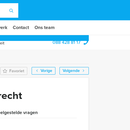
erk
Contact
Ons team
088 428 81 17
eit
Vorige
Volgende
Favoriet
recht
elgestelde vragen