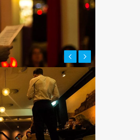
e af te rekenen? Voor € 13,50 per
gt (excl. BTW) kunt u gebruikmaken van
ieten van bier, fris, huiswijn, koffie
assingen te staan!