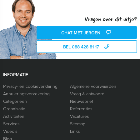
Vragen over dit uitje?
CHAT MET JEROEN
BEL 088 428 81 17
INFORMATIE
Privacy- en cookieverklaring
Algemene voorwaarden
Annuleringsverzekering
Vraag & antwoord
Categorieën
Nieuwsbrief
Organisatie
Referenties
Activiteiten
Vacatures
Services
Sitemap
Video’s
Links
Blog