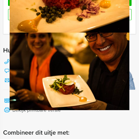
OFFERTE AANVRAGEN
RESERVEREN
Ik heb een vraag over dit uitje
Hulp nodig bij het kiezen?
088 428 81 17
Chat met Jeroen
Stuur ons een mailtje
Bel mij terug
Bekijk printbare versie
Combineer dit uitje met: