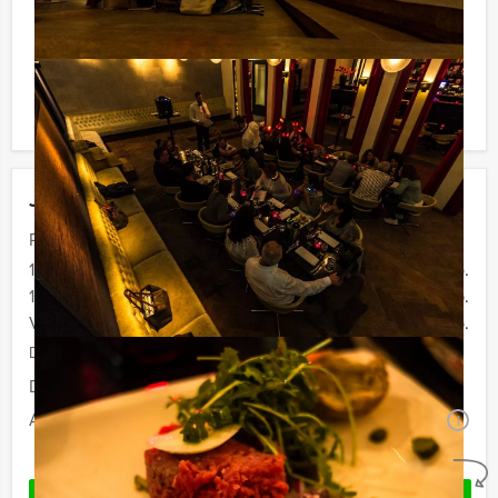
verrassingen te staan!
Komt u niet aan het minimale aantal deelnemers? Als u
bereid bent voor het minimale aantal te betalen, kunt u
ook gewoon voor minder personen boeken!
Jouw uitje
Prijs :
12 - 15 personen
€ 72,50 p.p.
16 - 29 personen
€ 67,50 p.p.
Vanaf 30 personen
€ 64,50 p.p.
De prijzen zijn exclusief BTW
Duur:
4 uur en 30 minuten
Aantal:
Minimaal 12 personen
i
Geheel vrijblijvend