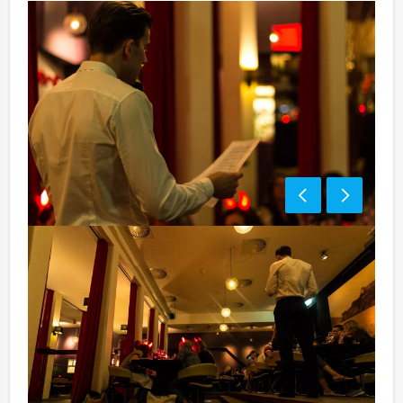
Optioneel:
Niet telkens uw knip hoeven trekken om uw drankje af
te rekenen? Voor € 13,50 per persoon per uur dat u in
het restaurant doorbrengt (excl. BTW) kunt u
gebruikmaken van het drankarrangement, waarbij u
onbeperkt kunt genieten van bier, fris, huiswijn, koffie
en thee. En…zo komt u ook achteraf niet voor