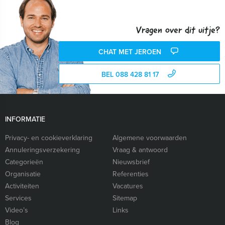
Vragen over dit uitje?
CHAT MET JEROEN
BEL 088 428 81 17
INFORMATIE
Privacy- en cookieverklaring
Algemene voorwaarden
Annuleringsverzekering
Vraag & antwoord
Categorieën
Nieuwsbrief
Organisatie
Referenties
Activiteiten
Vacatures
Services
Sitemap
Video’s
Links
Blog